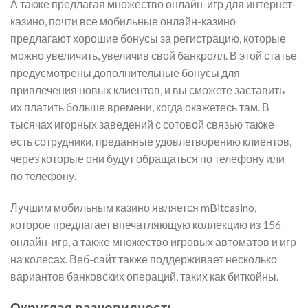
А также предлагая множество онлайн-игр для интернет-
казино, почти все мобильные онлайн-казино
предлагают хорошие бонусы за регистрацию, которые
можно увеличить, увеличив свой банкролл. В этой статье
предусмотрены дополнительные бонусы для
привлечения новых клиентов, и вы сможете заставить
их платить больше времени, когда окажетесь там. В
тысячах игорных заведений с сотовой связью также
есть сотрудники, преданные удовлетворению клиентов,
через которые они будут обращаться по телефону или
по телефону.
Лучшим мобильным казино является mBitcasino,
которое предлагает впечатляющую коллекцию из 156
онлайн-игр, а также множество игровых автоматов и игр
на колесах. Веб-сайт также поддерживает несколько
вариантов банковских операций, таких как биткойны.
Округлая разновидность