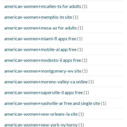
american-women+mcallen-tx for adults
(1)
american-women+memphis-tn site
(1)
american-women+mesa-az for adults
(1)
american-women+miami-fl apps free
(1)
american-women+mobile-al app free
(1)
american-women+modesto-il apps free
(1)
american-women+montgomery-wv site
(1)
american-women+moreno-valley-ca online
(1)
american-women+naperville-il apps free
(1)
american-women+nashville-ar free and single site
(1)
american-women+new-orleans-la site
(1)
american-women+new-york-ny horny
(1)