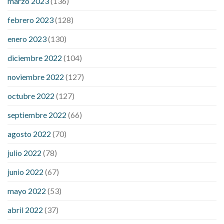
marzo 2023
(136)
calculator uk
cbd oil dosage chart
cbd oil for sex
performance
cbd oil in hair
cbd oil india
cbd oil to add to
febrero 2023
(128)
drinks
concord cbd gummies
dog cbd gummies for calming
enero 2023
(130)
drops cbd thc gummies
honda cbd gummies para que sirve
medterra cbd oil amazon
my first experience with cbd oil
diciembre 2022
(104)
trufarm cbd gummies
vigorprimex cbd gummies
which is
noviembre 2022
(127)
better cbd oil or tincture
best adhd medicine for weight loss
does liver cancer cause weight loss
female 100 pound weight
octubre 2022
(127)
loss
gallbladder removal weight loss
is pomegranate bad for
septiembre 2022
(66)
weight loss
lupus and weight loss
medical weight loss dr
meta
for weight loss
precose weight loss
strict diet for weight loss
agosto 2022
(70)
symptom weight loss
blood sugar level 315
can milk raise
julio 2022
(78)
blood sugar levels
effect of steroids on blood sugar
ezetimibe and blood sugar
foods that will bring blood sugar
junio 2022
(67)
down
how to reduce blood sugar level immediately in hindi
mayo 2022
(53)
what does it mean when you have high blood sugar
what is
considered a low blood sugar level
what is normal blood
abril 2022
(37)
sugar an hour after eating
what to do when diabetic blood