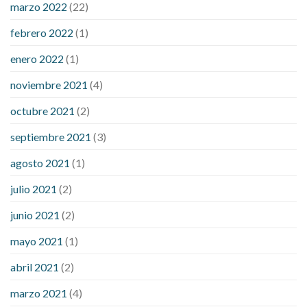
marzo 2022
(22)
sugar is high
will exercise reduce blood sugar levels
febrero 2022
(1)
enero 2022
(1)
noviembre 2021
(4)
octubre 2021
(2)
septiembre 2021
(3)
agosto 2021
(1)
julio 2021
(2)
junio 2021
(2)
mayo 2021
(1)
abril 2021
(2)
marzo 2021
(4)