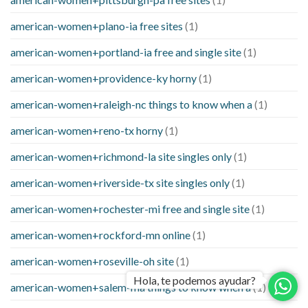
american-women+plano-ia free sites
(1)
american-women+portland-ia free and single site
(1)
american-women+providence-ky horny
(1)
american-women+raleigh-nc things to know when a
(1)
american-women+reno-tx horny
(1)
american-women+richmond-la site singles only
(1)
american-women+riverside-tx site singles only
(1)
american-women+rochester-mi free and single site
(1)
american-women+rockford-mn online
(1)
american-women+roseville-oh site
(1)
Hola, te podemos ayudar?
american-women+salem-ma things to know when a
(1)