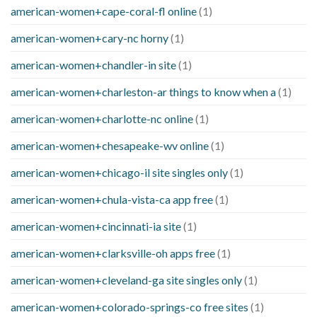
american-women+cape-coral-fl online
(1)
american-women+cary-nc horny
(1)
american-women+chandler-in site
(1)
american-women+charleston-ar things to know when a
(1)
american-women+charlotte-nc online
(1)
american-women+chesapeake-wv online
(1)
american-women+chicago-il site singles only
(1)
american-women+chula-vista-ca app free
(1)
american-women+cincinnati-ia site
(1)
american-women+clarksville-oh apps free
(1)
american-women+cleveland-ga site singles only
(1)
american-women+colorado-springs-co free sites
(1)