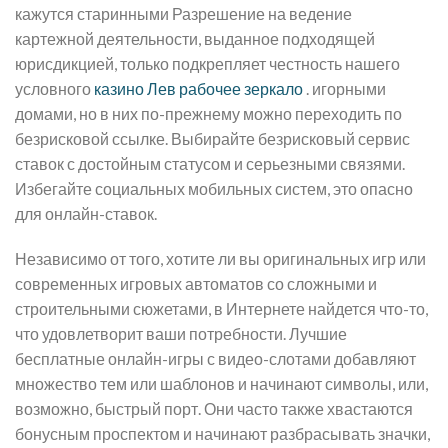
кажутся старинными Разрешение на ведение
картежной деятельности, выданное подходящей
юрисдикцией, только подкрепляет честность нашего
условного
казино Лев рабочее зеркало
. игорными
домами, но в них по-прежнему можно переходить по
безрисковой ссылке. Выбирайте безрисковый сервис
ставок с достойным статусом и серьезными связями.
Избегайте социальных мобильных систем, это опасно
для онлайн-ставок.
Независимо от того, хотите ли вы оригинальных игр или
современных игровых автоматов со сложными и
строительными сюжетами, в Интернете найдется что-то,
что удовлетворит ваши потребности. Лучшие
бесплатные онлайн-игры с видео-слотами добавляют
множество тем или шаблонов и начинают символы, или,
возможно, быстрый порт. Они часто также хвастаются
бонусным проспектом и начинают разбрасывать значки,