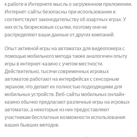
к работе в Интернете мысль о загруженном приложении.
Интернет-сайты безопасны при использовании и
соответствуют законодательству об азартных играх. У
них есть безрисковые ссылки, поэтому они не
распределяют ваши данные от других компаний.
Опыт активной игры на автоматах для видеопокера с
помощью мобильного метода также аналогичен опыту
игры в интернет-казино с учетом местности.
Действительно, тысячи современных игровых
автоматов работают на интерфейсах с сенсорным
экраном, что делает их полностью подходящими для
мобильных устройств. Веб-сайты мобильных онлайн-
казино обычно предлагают различные игры на игровых
автоматах, а некоторые из них предоставляют
участникам бесплатные возможности использования
ваших бывших методов.