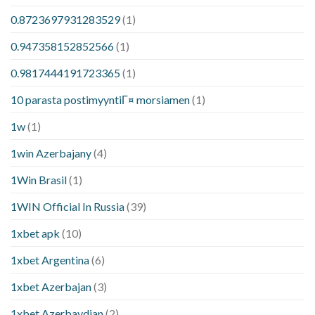
0.8723697931283529
(1)
0.947358152852566
(1)
0.9817444191723365
(1)
10 parasta postimyyntiГ¤ morsiamen
(1)
1w
(1)
1win Azerbajany
(4)
1Win Brasil
(1)
1WIN Official In Russia
(39)
1xbet apk
(10)
1xbet Argentina
(6)
1xbet Azerbajan
(3)
1xbet Azerbaydjan
(2)