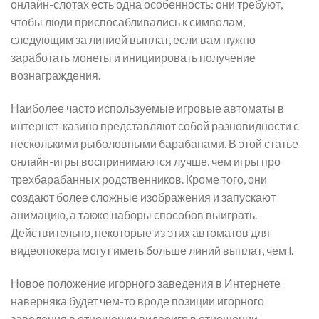
онлайн-слотах есть одна особенность: они требуют,
чтобы люди приспосабливались к символам,
следующим за линией выплат, если вам нужно
заработать монеты и инициировать получение
вознаграждения.
Наиболее часто используемые игровые автоматы в
интернет-казино представляют собой разновидности с
несколькими рыболовными барабанами. В этой статье
онлайн-игры воспринимаются лучше, чем игры про
трехбарабанных родственников. Кроме того, они
создают более сложные изображения и запускают
анимацию, а также наборы способов выиграть.
Действительно, некоторые из этих автоматов для
видеопокера могут иметь больше линий выплат, чем l.
Новое положение игорного заведения в Интернете
наверняка будет чем-то вроде позиции игорного
заведения в отношении видеоигр в отношении