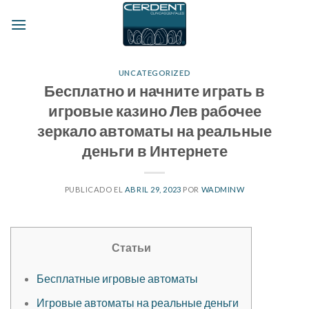
Skip
to
content
UNCATEGORIZED
Бесплатно и начните играть в
игровые казино Лев рабочее
зеркало автоматы на реальные
деньги в Интернете
PUBLICADO EL
ABRIL 29, 2023
POR
WADMINW
Статьи
Бесплатные игровые автоматы
Игровые автоматы на реальные деньги