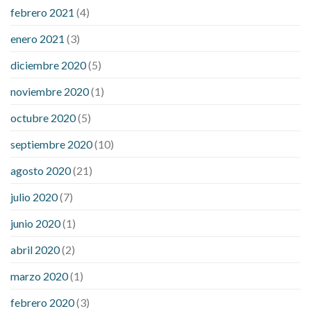
febrero 2021
(4)
enero 2021
(3)
diciembre 2020
(5)
noviembre 2020
(1)
octubre 2020
(5)
septiembre 2020
(10)
agosto 2020
(21)
julio 2020
(7)
junio 2020
(1)
abril 2020
(2)
marzo 2020
(1)
febrero 2020
(3)