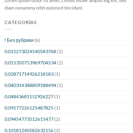
Lorem ipsum dolor sit amet, consectetuer adipiscing elit, sed
diam nonummy nibh euismod tincidunt.
CATEGORÍAS
! Без рубрики
(6)
0.015273024540583768
(1)
0.015350753969704534
(1)
0.02871714926218183
(1)
0.040314348809188494
(1)
0.04843681152926227
(1)
0.09177226125487825
(1)
0.09454773512615477
(2)
0.10181240582632156
(2)