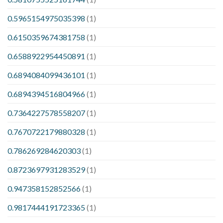
0.5965154975035398
(1)
0.6150359674381758
(1)
0.6588922954450891
(1)
0.6894084099436101
(1)
0.6894394516804966
(1)
0.7364227578558207
(1)
0.7670722179880328
(1)
0.786269284620303
(1)
0.8723697931283529
(1)
0.947358152852566
(1)
0.9817444191723365
(1)