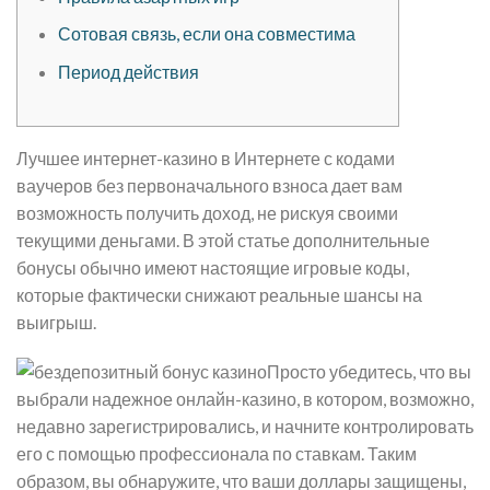
Сотовая связь, если она совместима
Период действия
Лучшее интернет-казино в Интернете с кодами
ваучеров без первоначального взноса дает вам
возможность получить доход, не рискуя своими
текущими деньгами. В этой статье дополнительные
бонусы обычно имеют настоящие игровые коды,
которые фактически снижают реальные шансы на
выигрыш.
Просто убедитесь, что вы
выбрали надежное онлайн-казино, в котором, возможно,
недавно зарегистрировались, и начните контролировать
его с помощью профессионала по ставкам.
Таким
образом, вы обнаружите, что ваши доллары защищены,