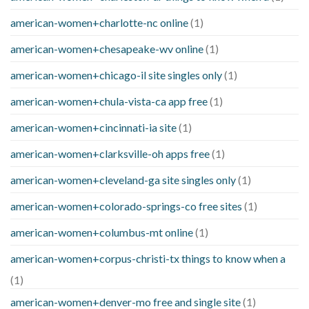
american-women+charlotte-nc online
(1)
american-women+chesapeake-wv online
(1)
american-women+chicago-il site singles only
(1)
american-women+chula-vista-ca app free
(1)
american-women+cincinnati-ia site
(1)
american-women+clarksville-oh apps free
(1)
american-women+cleveland-ga site singles only
(1)
american-women+colorado-springs-co free sites
(1)
american-women+columbus-mt online
(1)
american-women+corpus-christi-tx things to know when a
(1)
american-women+denver-mo free and single site
(1)