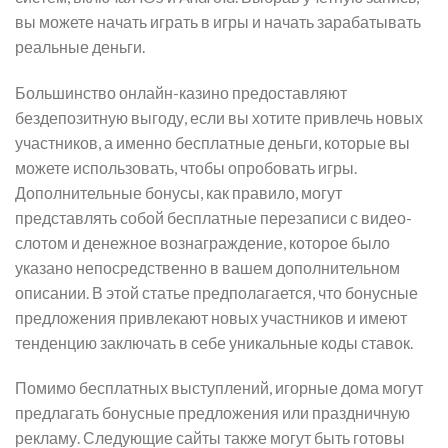
вы можете начать играть в игры и начать зарабатывать
реальные деньги.
Большинство онлайн-казино предоставляют
бездепозитную выгоду, если вы хотите привлечь новых
участников, а именно бесплатные деньги, которые вы
можете использовать, чтобы опробовать игры.
Дополнительные бонусы, как правило, могут
представлять собой бесплатные перезаписи с видео-
слотом и денежное вознаграждение, которое было
указано непосредственно в вашем дополнительном
описании. В этой статье предполагается, что бонусные
предложения привлекают новых участников и имеют
тенденцию заключать в себе уникальные коды ставок.
Помимо бесплатных выступлений, игорные дома могут
предлагать бонусные предложения или праздничную
рекламу. Следующие сайты также могут быть готовы