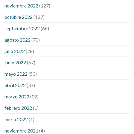
trufarm cbd gummies
vigorprimex cbd gummies
which is
noviembre 2022
(127)
better cbd oil or tincture
best adhd medicine for weight loss
does liver cancer cause weight loss
female 100 pound weight
octubre 2022
(127)
loss
gallbladder removal weight loss
is pomegranate bad for
septiembre 2022
(66)
weight loss
lupus and weight loss
medical weight loss dr
meta
for weight loss
precose weight loss
strict diet for weight loss
agosto 2022
(70)
symptom weight loss
blood sugar level 315
can milk raise
julio 2022
(78)
blood sugar levels
effect of steroids on blood sugar
ezetimibe and blood sugar
foods that will bring blood sugar
junio 2022
(67)
down
how to reduce blood sugar level immediately in hindi
mayo 2022
(53)
what does it mean when you have high blood sugar
what is
considered a low blood sugar level
what is normal blood
abril 2022
(37)
sugar an hour after eating
what to do when diabetic blood
marzo 2022
(22)
sugar is high
will exercise reduce blood sugar levels
febrero 2022
(1)
enero 2022
(1)
noviembre 2021
(4)