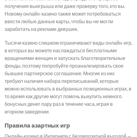
получения выигрыша или даже проверку того, кто вы.
Новому онлайн-казино также может потребоваться
ввести любые данные карты, чтобы вы не могли
заработать на рекламе девушек.
Тысячи казино слишком ограничивают виды онлайн-игр,
в которых вы можете наслаждаться бесплатными
вращениями женщин и запускать благотворительные
фонды, поэтому попробуйте проанализировать свое
бывшее партнерское соглашение. Многие из них
требуют наличия набора переписываний, которые
можно использовать в выбранных позиционных играх, в
то время как другие могут помочь выкупить немного
бонусных денег пару раз в течение часа, играя в
игорном заведении.
Правила азартных игр
Онлайн-казино в Интернете с бездепозитной выгодой —