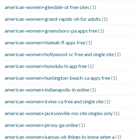
american-women+glendale-ut free sites
(1)
american-women+grand-rapids-oh for adults
(1)
american-women+greensboro-pa apps free
(1)
american-women+hialeah-fl apps free
(1)
american-women+hollywood-sc free and single site
(1)
american-women+honolulu-hi app free
(1)
american-women+huntington-beach-ca apps free
(1)
american-women+indianapolis-in online
(1)
american-women+irvine-ca free and single site
(1)
american-women+jacksonville-mo site singles only
(1)
american-women+jersey-ga online
(1)
american-women+kansas-ok things to know when a
(1)