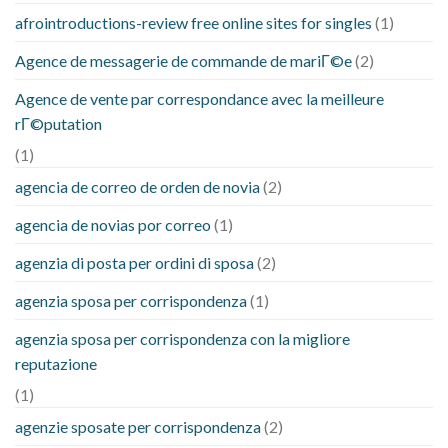
afrointroductions-review free online sites for singles
(1)
Agence de messagerie de commande de mariГ©e
(2)
Agence de vente par correspondance avec la meilleure
rГ©putation
(1)
agencia de correo de orden de novia
(2)
agencia de novias por correo
(1)
agenzia di posta per ordini di sposa
(2)
agenzia sposa per corrispondenza
(1)
agenzia sposa per corrispondenza con la migliore
reputazione
(1)
agenzie sposate per corrispondenza
(2)