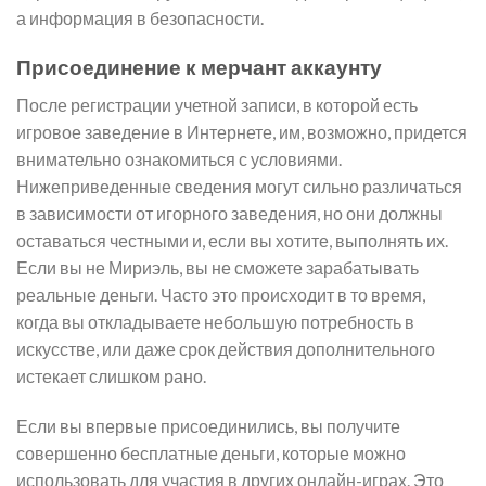
а информация в безопасности.
Присоединение к мерчант аккаунту
После регистрации учетной записи, в которой есть
игровое заведение в Интернете, им, возможно, придется
внимательно ознакомиться с условиями.
Нижеприведенные сведения могут сильно различаться
в зависимости от игорного заведения, но они должны
оставаться честными и, если вы хотите, выполнять их.
Если вы не Мириэль, вы не сможете зарабатывать
реальные деньги. Часто это происходит в то время,
когда вы откладываете небольшую потребность в
искусстве, или даже срок действия дополнительного
истекает слишком рано.
Если вы впервые присоединились, вы получите
совершенно бесплатные деньги, которые можно
использовать для участия в других онлайн-играх. Это