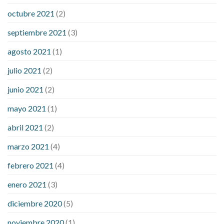
octubre 2021
(2)
septiembre 2021
(3)
agosto 2021
(1)
julio 2021
(2)
junio 2021
(2)
mayo 2021
(1)
abril 2021
(2)
marzo 2021
(4)
febrero 2021
(4)
enero 2021
(3)
diciembre 2020
(5)
noviembre 2020
(1)