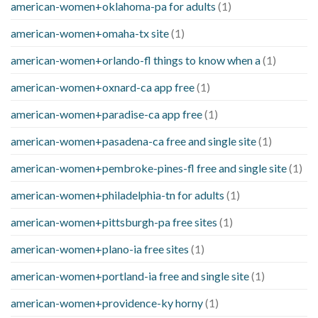
american-women+oklahoma-pa for adults
(1)
american-women+omaha-tx site
(1)
american-women+orlando-fl things to know when a
(1)
american-women+oxnard-ca app free
(1)
american-women+paradise-ca app free
(1)
american-women+pasadena-ca free and single site
(1)
american-women+pembroke-pines-fl free and single site
(1)
american-women+philadelphia-tn for adults
(1)
american-women+pittsburgh-pa free sites
(1)
american-women+plano-ia free sites
(1)
american-women+portland-ia free and single site
(1)
american-women+providence-ky horny
(1)