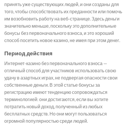
принять уже существующих людей, и они созданы для
того, чтобы способствовать их преданности или помочь
им возобновить работу на веб-странице. Здесь деньги
значительно меньше, поскольку это дополнительные
бонусы без первоначального взноса, и это хороший
способ посетить новое казино, не имея при этом денег.
Период действия
Интернет-казино без первоначального взноса —
отличный способ для участников использовать свою
удачу в азартных играх, не подвергая опасности свои
собственные деньги. В этой статье бонусы за
регистрацию имеют тенденцию сопровождаться
терминологией: они достигаются, если вы хотите
потратить новый доход, полученный из любых
бесплатных средств. Но они могут пользоваться
огромной популярностью среди людей.