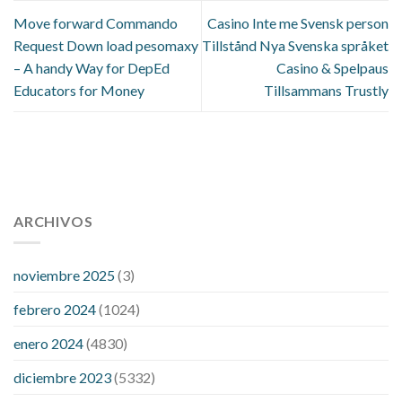
Move forward Commando
Casino Inte me Svensk person
Request Down load pesomaxy
Tillstånd Nya Svenska språket
– A handy Way for DepEd
Casino & Spelpaus
Educators for Money
Tillsammans Trustly
112 54 blood pressure
118 over 64 blood pressure
blood
pressure 112 50
ARCHIVOS
blood pressure medicine side effects
do any
fitness trackers monitor blood pressure
does blood pressure
rise during menopause
does hibiscus extract lower blood
noviembre 2025
(3)
pressure
high low number blood pressure
how much does
febrero 2024
(1024)
200 mg labetalol lower blood pressure
how to naturally
control blood pressure
intuniv low blood pressure
is a wrist
enero 2024
(4830)
blood pressure accurate
my blood pressure is suddenly high
diciembre 2023
(5332)
regular high blood pressure
should i be concerned about low
blood pressure
apple cider vinegar penis growth
are there