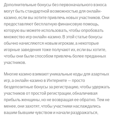
Дополнительные бонусы без первоначального взноса
могут быть стандартной возможностью для онлайн-
казино, если вы хотите привлечь новых участников. Они
предоставляют бесплатную финансовую помощь,
которую вы можете использовать, чтобы опробовать
множество игр онлайн-казино. В этой статье бонусы
обычно начисляются новым игрокам, а некоторые
игорные заведения тоже получают их, если вы хотите,
чтобы они были способом привлечь более преданных
участников.
Многие казино взимают уникальные коды для азартных
игр, а онлайн-казино в Интернете — просто
бездепозитные бонусы за регистрацию, чтобы удержать
участников от простой регистрации, обналичивая
прибыль женщины, но не возвращая ее обратно. Тем не
менее, они захотят, чтобы участники наслаждались
вашим бывшим чувством и начали раздражаться,