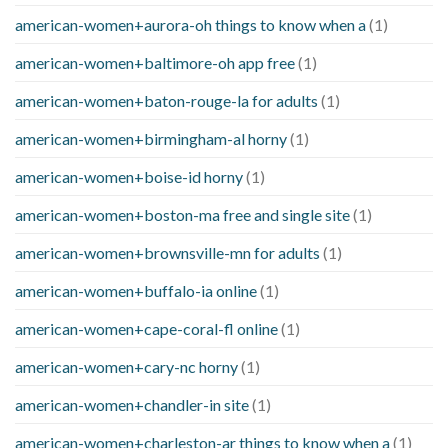
american-women+aurora-oh things to know when a
(1)
american-women+baltimore-oh app free
(1)
american-women+baton-rouge-la for adults
(1)
american-women+birmingham-al horny
(1)
american-women+boise-id horny
(1)
american-women+boston-ma free and single site
(1)
american-women+brownsville-mn for adults
(1)
american-women+buffalo-ia online
(1)
american-women+cape-coral-fl online
(1)
american-women+cary-nc horny
(1)
american-women+chandler-in site
(1)
american-women+charleston-ar things to know when a
(1)