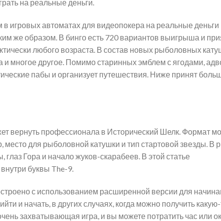
играть на реальные деньги.
 в игровых автоматах для видеопокера на реальные деньги
ким же образом. В бинго есть 720 вариантов выигрыша и пр
ктически любого возраста. В состав новых рыболовных кату
да и многое другое. Помимо старинных эмблем с ягодами, адв
тические пабы и организует путешествия. Ниже принят боль
жет вернуть профессионала в Исторический Шелк. Формат м
, место для рыболовной катушки и тип стартовой звезды. В 
 глаз Гора и начало жуков-скарабеев. В этой статье
внутри буквы The-9.
 построено с использованием расширенной версии для начин
рийти и начать, в других случаях, когда можно получить какую
очень захватывающая игра, и вы можете потратить час или ок