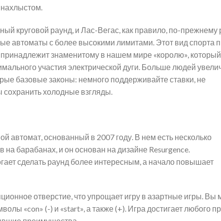
 нахлыстом.
ый круговой раунд, и Лас-Вегас, как правило, по-прежнему 
ые автоматы с более высокими лимитами. Этот вид спорта п
принадлежит знаменитому в нашем мире «королю», который
имального участия электрической дуги. Больше людей увели
рые базовые законы: немного поддерживайте ставки, не
ы сохранить холодные взгляды.
ой автомат, основанный в 2007 году. В нем есть несколько
 на барабанах, и он основан на дизайне Resurgence.
гает сделать раунд более интересным, а начало повышает
ционное отверстие, что упрощает игру в азартные игры. Вы
лы «con» (-) и «start», а также (+). Игра достигает любого пр
бывшие преимущества.