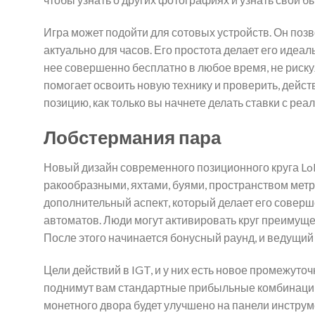
Игра может подойти для сотовых устройств. Он поз
актуально для часов. Его простота делает его идеа
нее совершенно бесплатно в любое время, не риск
помогает освоить новую технику и проверить, дейст
позицию, как только вы начнете делать ставки с ре
Лобстермания пара
Новый дизайн современного позиционного круга Lob
ракообразными, яхтами, буями, пространством метр
дополнительный аспект, который делает его соверш
автоматов. Люди могут активировать круг преимущ
После этого начинается бонусный раунд, и ведущий 
Цели действий в IGT, и у них есть новое промежуто
поднимут вам стандартные прибыльные комбинации.
монетного двора будет улучшено на панели инструм