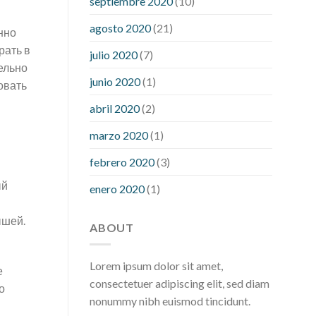
septiembre 2020
(10)
hour after eating
what to do when
diabetic blood sugar is high
will
agosto 2020
(21)
нно
exercise reduce blood sugar levels
рать в
julio 2020
(7)
ельно
junio 2020
(1)
овать
abril 2020
(2)
marzo 2020
(1)
febrero 2020
(3)
ый
enero 2020
(1)
ышей.
ABOUT
Lorem ipsum dolor sit amet,
е
consectetuer adipiscing elit, sed diam
о
nonummy nibh euismod tincidunt.