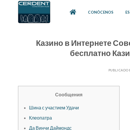
Skip
to
CONÓCENOS
ES
content
Казино в Интернете Со
бесплатно Кази
PUBLICADO 
Сообщения
Шина с участием Удачи
Клеопатра
Да Винчи Даймондс