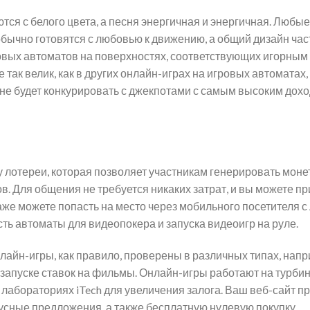
ся с белого цвета, а песня энергичная и энергичная. Любые
обычно готовятся с любовью к движению, а общий дизайн час
овых автоматов на поверхностях, соответствующих игорным
так велик, как в других онлайн-играх на игровых автоматах, 
 не будет конкурировать с джекпотами с самым высоким дохо
 лотереи, которая позволяет участникам генерировать моне
. Для общения не требуется никаких затрат, и вы можете пр
же можете попасть на место через мобильного посетителя с 
сть автоматы для видеопокера и запуска видеоигр на руле.
нлайн-игры, как правило, проверены в различных типах, напр
​​запуске ставок на фильмы. Онлайн-игры работают на турби
 лабораториях iTech для увеличения залога. Ваш веб-сайт п
усные предложения, а также бесплатную нулевую покупку.