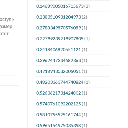
0.14689005016715673
(2)
0.2383510931204973
(2)
оступ к
размер
0.2788349870576089
(1)
этот
0.32799239219907805
(1)
0.3418406820551121
(1)
0.3962447334682363
(1)
0.4718943032006051
(1)
0.48203363744740824
(1)
0.5263621731424802
(1)
0.5740761092202125
(1)
0.5810755525161744
(1)
0.5965154975035398
(1)