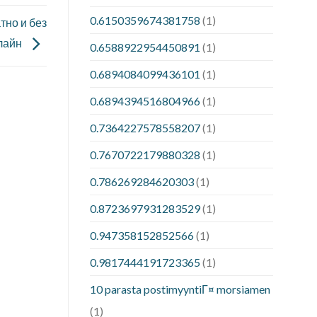
0.6150359674381758
(1)
тно и без
нлайн
0.6588922954450891
(1)
0.6894084099436101
(1)
0.6894394516804966
(1)
0.7364227578558207
(1)
0.7670722179880328
(1)
0.786269284620303
(1)
0.8723697931283529
(1)
0.947358152852566
(1)
0.9817444191723365
(1)
10 parasta postimyyntiГ¤ morsiamen
(1)