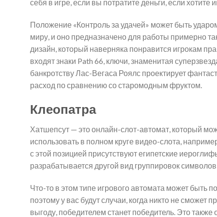
себя в игре, если вы потратите деньги, если хотите 
Положение «Контроль за удачей» может быть ударом
миру, и оно предназначено для работы примерно та
дизайн, который наверняка понравится игрокам пра
входят знаки Path 66, ключи, знаменитая суперзвез
банкротству Лас-Вегаса Роялс проектирует фантас
расход по сравнению со старомодным фруктом.
Клеопатра
Хатшепсут — это онлайн-слот-автомат, который мо
использовать в полном круге видео-слота, например
с этой позицией присутствуют египетские иероглифы,
разрабатывается другой вид группировок символов 
Что-то в этом типе игрового автомата может быть
поэтому у вас будут случаи, когда никто не сможет п
выгоду, победителем станет победитель. Это также 