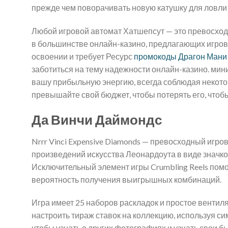
прежде чем поворачивать новую катушку для ловли
Любой игровой автомат Хатшепсут — это превосходн
в большинстве онлайн-казино, предлагающих игров
освоении и требует Ресурс
промокоды Драгон Мани
заботиться на тему надежности онлайн-казино. мин
вашу прибыльную энергию, всегда соблюдая некото
превышайте свой бюджет, чтобы потерять его, чтоб
Да Винчи Даймондс
Nrrr Vinci Expensive Diamonds — превосходный игров
произведений искусства Леонардоута в виде значков
Исключительный элемент игры Crumbling Reels помо
вероятность получения выигрышных комбинаций.
Игра имеет 25 наборов раскладок и простое вентиля
настроить тираж ставок на коллекцию, используя симво
чтобы узнать о других фотографиях и узнать свои 