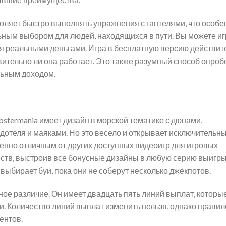
воляет быстро выполнять упражнения с гантелями, что особе
льным выбором для людей, находящихся в пути. Вы можете иг
уя реальными деньгами. Игра в бесплатную версию действит
вительно ли она работает. Это также разумный способ опроб
альным доходом.
stermania имеет дизайн в морской тематике с дюнами,
дотеля и маяками. Но это весело и открывает исключительн
енно отличным от других доступных видеоигр для игровых
еств, выстроив все бонусные дизайны в любую серию выигр
выбирает буи, пока они не соберут несколько джекпотов.
чное различие. Он имеет двадцать пять линий выплат, которы
 Количество линий выплат изменить нельзя, однако правил
ентов.