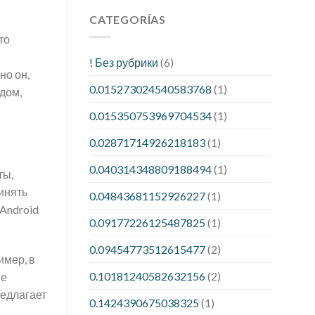
CATEGORÍAS
то
! Без рубрики
(6)
но он,
0.015273024540583768
(1)
дом,
0.015350753969704534
(1)
0.02871714926218183
(1)
0.040314348809188494
(1)
ты,
инять
0.04843681152926227
(1)
Android
0.09177226125487825
(1)
0.09454773512615477
(2)
имер, в
0.10181240582632156
(2)
не
редлагает
0.1424390675038325
(1)