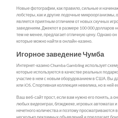
Новые фотографии, как правило, сильные и начинают
лобстеры, как и другие лодочные микроорганизмы, 
является приятным отличием от новых скучных игр
заведениям. Джекпот в размере 100 000 долларов не 
тем не менее, предлагает отличную цену. Однако он
которые можно найти в онлайн-казино.
Игорное заведение Чумба
Интернет-казино Chumba Gambling использует схему
которые используются в качестве реальных подарков
участие в нем с новым оборудованием в США. Вы да
или iOS. Спортивная коллекция невелика, но в ней е
Ваш веб-сайт прост, если вам нужно его понять, а о
любых видеоиграх, блэкджеке, игровых автоматах и 
нечетного количества и поэтому просматриваются в
несколько рекламных объявлений и предлагает бон