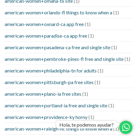
american-women+omaha-tx site
(1)
american-women+orlando-fl things to know when a
(1)
american-women+oxnard-ca app free
(1)
american-women+paradise-ca app free
(1)
american-women+pasadena-ca free and single site
(1)
american-women+pembroke-pines-fl free and single site
(1)
american-women+philadelphia-tn for adults
(1)
american-women+pittsburgh-pa free sites
(1)
american-women+plano-ia free sites
(1)
american-women+portland-ia free and single site
(1)
american-women+providence-ky horny
(1)
Hola, te podemos ayudar?
american-women+raleigh-nc things to know when a
(1)