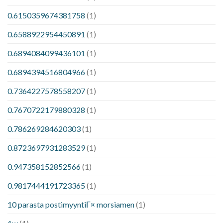
0.6150359674381758
(1)
0.6588922954450891
(1)
0.6894084099436101
(1)
0.6894394516804966
(1)
0.7364227578558207
(1)
0.7670722179880328
(1)
0.786269284620303
(1)
0.8723697931283529
(1)
0.947358152852566
(1)
0.9817444191723365
(1)
10 parasta postimyyntiГ¤ morsiamen
(1)