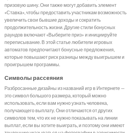
призовую шину. Они также могут добавить элемент
«Ставка», чтобы предоставить участникам возможность
увеличить свои бывшие доходы и сократить
продолжительность жизни. Другие стили бонусных
раундов включают «Выберите приз» и инициируйте
переписывание. В этой статье любители игровых
автоматов предпочитают бонусные предложения,
которые повышают риск разницы между выигрышем и
проигрышем программы.
Символы рассеяния
Разбросанные дизайны из названий игр в Интернете —
это символ большого размера, который можно
использовать, если вам нужно узнать человека,
получающего выплату. Они отличаются от других
символов тем, что их не нужно показывать на линии
выплат, если вы хотите выиграть, и поэтому они имеют
тенденцию указываться на фотографии в зависимости