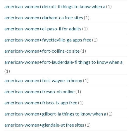
american-women+detroit-il things to know when a
(1)
american-women+durham-ca free sites
(1)
american-women+el-paso-il for adults
(1)
american-women+fayetteville-ga apps free
(1)
american-women+fort-collins-co site
(1)
american-women+fort-lauderdale-fl things to know when a
(1)
american-women+fort-wayne-in horny
(1)
american-women+fresno-oh online
(1)
american-women+frisco-tx app free
(1)
american-women+gilbert-ia things to know when a
(1)
american-women+glendale-ut free sites
(1)