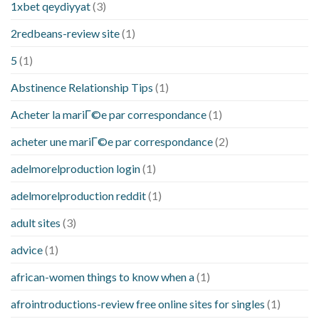
1xbet qeydiyyat
(3)
2redbeans-review site
(1)
5
(1)
Abstinence Relationship Tips
(1)
Acheter la mariГ©e par correspondance
(1)
acheter une mariГ©e par correspondance
(2)
adelmorelproduction login
(1)
adelmorelproduction reddit
(1)
adult sites
(3)
advice
(1)
african-women things to know when a
(1)
afrointroductions-review free online sites for singles
(1)