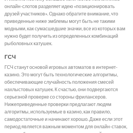
онлайн-слотов разделяет идею «позиционировать
друзей участников». Однако обратите внимание, что
приведенные ниже эмблемы могут быть не такими
модными, как сумасшедшие значки, все из которых вам
нужно будет получить из определенных комбинаций
рыболовных катушек.
ГСЧ
ГСЧ станут основой игровых автоматов в интернет-
казино. Это могут быть технологические алгоритмы,
обеспечивающие случайность положения смесей
нахлыстовых катушек. К счастью, они подвергаются
серьезной проверке со стороны фрилансеров.
Нижеприведенные проверки предлагают людям
алгоритмы, используемые в казино, как правило,
самодостаточные и начинают хорошо. Даже если этот
период является важным моментом для онлайн-ставок,