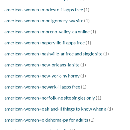
american-women+modesto-il apps free
(1)
american-women+montgomery-wv site
(1)
american-women+moreno-valley-ca online
(1)
american-women+naperville-il apps free
(1)
american-women+nashville-ar free and single site
(1)
american-women+new-orleans-la site
(1)
american-women+new-york-ny horny
(1)
american-women+newark-il apps free
(1)
american-women+norfolk-ne site singles only
(1)
american-women+oakland-il things to know when a
(1)
american-women+oklahoma-pa for adults
(1)