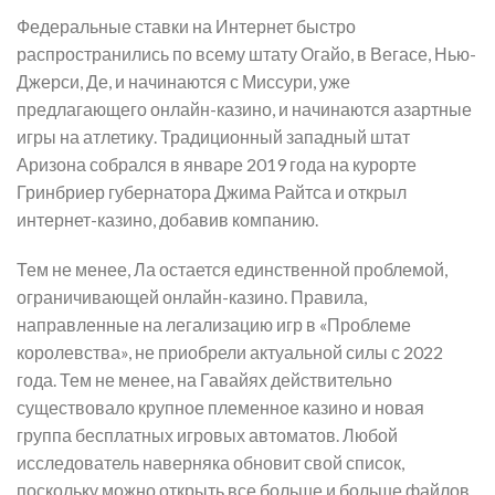
Федеральные ставки на Интернет быстро
распространились по всему штату Огайо, в Вегасе, Нью-
Джерси, Де, и начинаются с Миссури, уже
предлагающего онлайн-казино, и начинаются азартные
игры на атлетику. Традиционный западный штат
Аризона собрался в январе 2019 года на курорте
Гринбриер губернатора Джима Райтса и открыл
интернет-казино, добавив компанию.
Тем не менее, Ла остается единственной проблемой,
ограничивающей онлайн-казино. Правила,
направленные на легализацию игр в «Проблеме
королевства», не приобрели актуальной силы с 2022
года. Тем не менее, на Гавайях действительно
существовало крупное племенное казино и новая
группа бесплатных игровых автоматов. Любой
исследователь наверняка обновит свой список,
поскольку можно открыть все больше и больше файлов