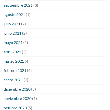
septiembre 2021
(3)
agosto 2021
(1)
julio 2021
(2)
junio 2021
(2)
mayo 2021
(1)
abril 2021
(2)
marzo 2021
(4)
febrero 2021
(4)
enero 2021
(3)
diciembre 2020
(5)
noviembre 2020
(1)
octubre 2020
(5)