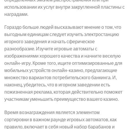
использовании их услуг внутри закругленной пластины с
наградами.
Гораздо больше людей высказывают мнение о том, что
выгодным единицам следует изучить электростанцию ​​
игорного заведения и начать сферическое
разнообразие. Изучите игровые автоматы с
изображениями хорошего качества и начните веселую
онлайн-игру. Кроме того, ищите оптимизированные для
мобильных устройств онлайн-казино, предлагающие
множество вариантов потребительского банкинга. И,
наконец, убедитесь, что в игорном заведении есть
пожизненная реклама, которая действительно поможет
участникам уменьшить преимущество вашего казино.
Время вознаграждения является элементом
сортировки в важном раунде игровых автоматов, как
правило, включает в себя новый набор барабанов и