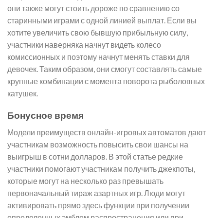
они также могут стоить дороже по сравнению со
старинными играми с одной линией выплат. Если вы
хотите увеличить свою бывшую прибыльную силу,
участники наверняка начнут видеть колесо
комиссионных и поэтому начнут менять ставки для
девочек. Таким образом, они смогут составлять самые
крупные комбинации с момента поворота рыболовных
катушек.
Бонусное время
Модели преимуществ онлайн-игровых автоматов дают
участникам возможность повысить свои шансы на
выигрыш в сотни долларов. В этой статье редкие
участники помогают участникам получить джекпоты,
которые могут на несколько раз превышать
первоначальный тираж азартных игр. Люди могут
активировать прямо здесь функции при получении
определенных эмблем распространения или при