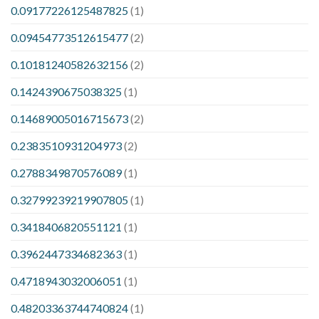
0.09177226125487825
(1)
0.09454773512615477
(2)
0.10181240582632156
(2)
0.1424390675038325
(1)
0.14689005016715673
(2)
0.2383510931204973
(2)
0.2788349870576089
(1)
0.32799239219907805
(1)
0.3418406820551121
(1)
0.3962447334682363
(1)
0.4718943032006051
(1)
0.48203363744740824
(1)