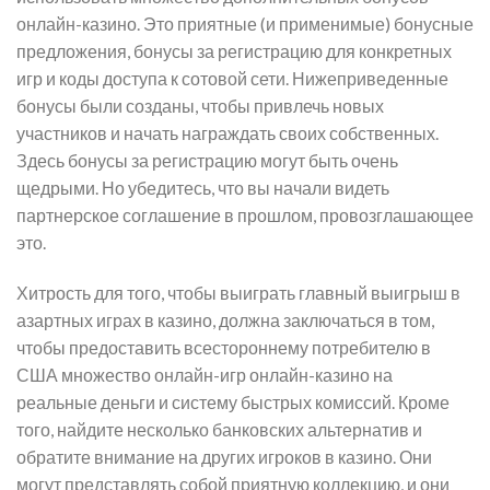
онлайн-казино. Это приятные (и применимые) бонусные
предложения, бонусы за регистрацию для конкретных
игр и коды доступа к сотовой сети. Нижеприведенные
бонусы были созданы, чтобы привлечь новых
участников и начать награждать своих собственных.
Здесь бонусы за регистрацию могут быть очень
щедрыми. Но убедитесь, что вы начали видеть
партнерское соглашение в прошлом, провозглашающее
это.
Хитрость для того, чтобы выиграть главный выигрыш в
азартных играх в казино, должна заключаться в том,
чтобы предоставить всестороннему потребителю в
США множество онлайн-игр онлайн-казино на
реальные деньги и систему быстрых комиссий. Кроме
того, найдите несколько банковских альтернатив и
обратите внимание на других игроков в казино. Они
могут представлять собой приятную коллекцию, и они