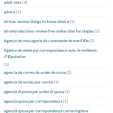
adult sites
(3)
advice
(1)
african-women things to know when a
(1)
afrointroductions-review free online sites for singles
(1)
Agence de messagerie de commande de mariГ©e
(2)
Agence de vente par correspondance avec la meilleure
rГ©putation
(1)
agencia de correo de orden de novia
(2)
agencia de novias por correo
(1)
agenzia di posta per ordini di sposa
(2)
agenzia sposa per corrispondenza
(1)
agenzia sposa per corrispondenza con la migliore