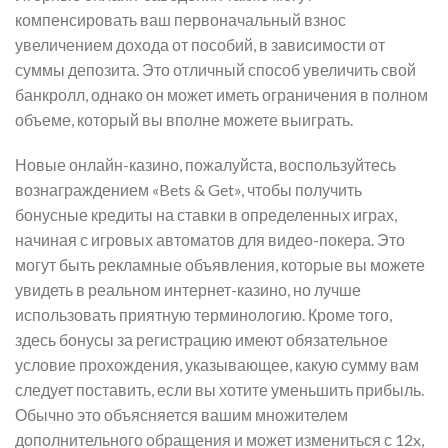
компенсировать ваш первоначальный взнос
увеличением дохода от пособий, в зависимости от
суммы депозита. Это отличный способ увеличить свой
банкролл, однако он может иметь ограничения в полном
объеме, который вы вполне можете выиграть.
Новые онлайн-казино, пожалуйста, воспользуйтесь
вознаграждением «Bets & Get», чтобы получить
бонусные кредиты на ставки в определенных играх,
начиная с игровых автоматов для видео-покера. Это
могут быть рекламные объявления, которые вы можете
увидеть в реальном интернет-казино, но лучше
использовать приятную терминологию. Кроме того,
здесь бонусы за регистрацию имеют обязательное
условие прохождения, указывающее, какую сумму вам
следует поставить, если вы хотите уменьшить прибыль.
Обычно это объясняется вашим множителем
дополнительного обращения и может измениться с 12x,