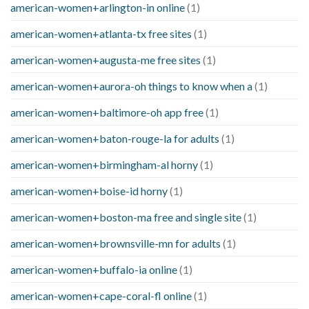
american-women+arlington-in online
(1)
american-women+atlanta-tx free sites
(1)
american-women+augusta-me free sites
(1)
american-women+aurora-oh things to know when a
(1)
american-women+baltimore-oh app free
(1)
american-women+baton-rouge-la for adults
(1)
american-women+birmingham-al horny
(1)
american-women+boise-id horny
(1)
american-women+boston-ma free and single site
(1)
american-women+brownsville-mn for adults
(1)
american-women+buffalo-ia online
(1)
american-women+cape-coral-fl online
(1)