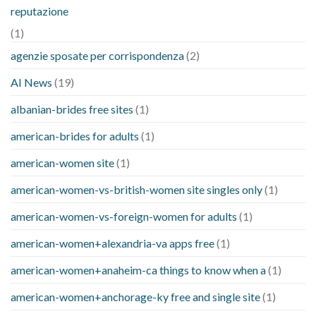
reputazione
(1)
agenzie sposate per corrispondenza
(2)
AI News
(19)
albanian-brides free sites
(1)
american-brides for adults
(1)
american-women site
(1)
american-women-vs-british-women site singles only
(1)
american-women-vs-foreign-women for adults
(1)
american-women+alexandria-va apps free
(1)
american-women+anaheim-ca things to know when a
(1)
american-women+anchorage-ky free and single site
(1)