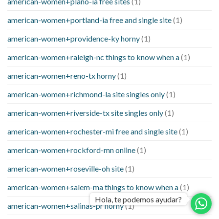
american-women+plano-ia free sites
(1)
american-women+portland-ia free and single site
(1)
american-women+providence-ky horny
(1)
american-women+raleigh-nc things to know when a
(1)
american-women+reno-tx horny
(1)
american-women+richmond-la site singles only
(1)
american-women+riverside-tx site singles only
(1)
american-women+rochester-mi free and single site
(1)
american-women+rockford-mn online
(1)
american-women+roseville-oh site
(1)
american-women+salem-ma things to know when a
(1)
Hola, te podemos ayudar?
american-women+salinas-pr horny
(1)