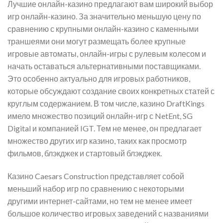
Лучшие онлайн-казино предлагают вам широкий выбор
игр онлайн-казино. За значительно меньшую цену по
сравнению с крупными онлайн-казино с каменными
траншеями они могут размещать более крупные
игровые автоматы, онлайн-игры с рулевым колесом и
начать оставаться альтернативными поставщиками.
Это особенно актуально для игровых работников,
которые обсуждают создание своих конкретных статей с
круглым содержанием. В том числе, казино DraftKings
имело множество позиций онлайн-игр с NetEnt, SG
Digital и компанией IGT. Тем не менее, он предлагает
множество других игр казино, таких как просмотр
фильмов, блэкджек и стартовый блэкджек.
Казино Caesars Construction представляет собой
меньший набор игр по сравнению с некоторыми
другими интернет-сайтами, но тем не менее имеет
большое количество игровых заведений с названиями