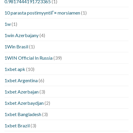
0.9817444191723365
(1)
10 parasta postimyyntiГ¤ morsiamen
(1)
1w
(1)
1win Azerbajany
(4)
1Win Brasil
(1)
1WIN Official In Russia
(39)
1xbet apk
(10)
1xbet Argentina
(6)
1xbet Azerbajan
(3)
1xbet Azerbaydjan
(2)
1xbet Bangladesh
(3)
1xbet Brazil
(3)