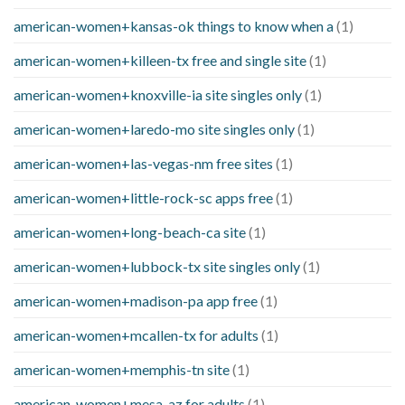
american-women+kansas-ok things to know when a
(1)
american-women+killeen-tx free and single site
(1)
american-women+knoxville-ia site singles only
(1)
american-women+laredo-mo site singles only
(1)
american-women+las-vegas-nm free sites
(1)
american-women+little-rock-sc apps free
(1)
american-women+long-beach-ca site
(1)
american-women+lubbock-tx site singles only
(1)
american-women+madison-pa app free
(1)
american-women+mcallen-tx for adults
(1)
american-women+memphis-tn site
(1)
american-women+mesa-az for adults
(1)