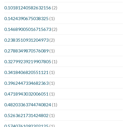
0.10181240582632156
(2)
0.1424390675038325
(1)
0.14689005016715673
(2)
0.2383510931204973
(2)
0.2788349870576089
(1)
0.32799239219907805
(1)
0.3418406820551121
(1)
0.3962447334682363
(1)
0.4718943032006051
(1)
0.48203363744740824
(1)
0.5263621731424802
(1)
0.5740761092202125
(1)