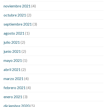
noviembre 2021
(4)
octubre 2021
(2)
septiembre 2021
(3)
agosto 2021
(1)
julio 2021
(2)
junio 2021
(2)
mayo 2021
(1)
abril 2021
(2)
marzo 2021
(4)
febrero 2021
(4)
enero 2021
(3)
diciembre 2020
(5)