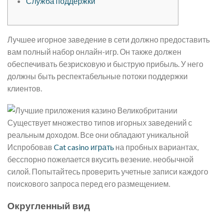
Служба поддержки
Лучшее игорное заведение в сети должно предоставить
вам полный набор онлайн-игр. Он также должен
обеспечивать безрисковую и быструю прибыль. У него
должны быть респектабельные потоки поддержки
клиентов.
Существует множество типов игорных заведений с
реальным доходом. Все они обладают уникальной
Испробовав
Cat casino играть
на пробных вариантах,
бесспорно пожелается вкусить везение. необычной
силой.
Попытайтесь проверить учетные записи каждого
поискового запроса перед его размещением.
Округленный вид