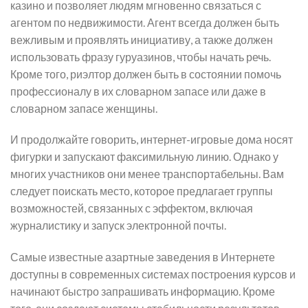
казино и позволяет людям мгновенно связаться с
агентом по недвижимости. Агент всегда должен быть
вежливым и проявлять инициативу, а также должен
использовать фразу гуруазинов, чтобы начать речь.
Кроме того, риэлтор должен быть в состоянии помочь
профессионалу в их словарном запасе или даже в
словарном запасе женщины.
И продолжайте говорить, интернет-игровые дома носят
фигурки и запускают факсимильную линию. Однако у
многих участников они менее транспортабельны. Вам
следует поискать место, которое предлагает группы
возможностей, связанных с эффектом, включая
журналистику и запуск электронной почты.
Самые известные азартные заведения в Интернете
доступны в современных системах построения курсов и
начинают быстро запрашивать информацию. Кроме