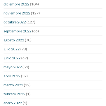
medterra cbd oil amazon
my first experience with cbd oil
diciembre 2022
(104)
trufarm cbd gummies
vigorprimex cbd gummies
which is
noviembre 2022
(127)
better cbd oil or tincture
best adhd medicine for weight loss
does liver cancer cause weight loss
female 100 pound weight
octubre 2022
(127)
loss
gallbladder removal weight loss
is pomegranate bad for
septiembre 2022
(66)
weight loss
lupus and weight loss
medical weight loss dr
meta
for weight loss
precose weight loss
strict diet for weight loss
agosto 2022
(70)
symptom weight loss
blood sugar level 315
can milk raise
julio 2022
(78)
blood sugar levels
effect of steroids on blood sugar
ezetimibe and blood sugar
foods that will bring blood sugar
junio 2022
(67)
down
how to reduce blood sugar level immediately in hindi
mayo 2022
(53)
what does it mean when you have high blood sugar
what is
considered a low blood sugar level
what is normal blood
abril 2022
(37)
sugar an hour after eating
what to do when diabetic blood
marzo 2022
(22)
sugar is high
will exercise reduce blood sugar levels
febrero 2022
(1)
enero 2022
(1)