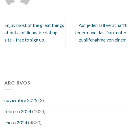
Enjoy most of the great things
Auf jeden fall verschafft
about a millionnaire dating
Jedermann das Date unter
site – free to sign up
zuhilfenahme von einem
112 54 blood pressure
118 over 64 blood pressure
blood
pressure 112 50
ARCHIVOS
blood pressure medicine side effects
do any
fitness trackers monitor blood pressure
does blood pressure
rise during menopause
does hibiscus extract lower blood
noviembre 2025
(3)
pressure
high low number blood pressure
how much does
febrero 2024
(1024)
200 mg labetalol lower blood pressure
how to naturally
control blood pressure
intuniv low blood pressure
is a wrist
enero 2024
(4830)
blood pressure accurate
my blood pressure is suddenly high