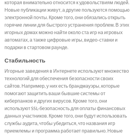
которая внимательно относится к удовольствиям людей.
Новые публикации живут, а другие пользуются помощью
электронной почты. Кроме того, они обязались открыть
горячие линии для быстрого устранения проблем. В этих
игорных домах можно найти около ста игр на игровых
автоматах, а также цифровые игры, видео-ставки и
подарки в стартовом раунде.
Стабильность
Игорные заведения в Интернете используют множество
технологий для обеспечения безопасности своих
сайтов. Например, у них есть брандмауэры, которые
помогают защитить ваши бывшие системы от
киберпанков и других вирусов. Кроме того, они
используют SSL-безопасность для оплаты финансовых
данных участников. Кроме того, они будут использовать
службы аудита, чтобы убедиться, что названия игр
приемлемы и программа работает правильно. Новые