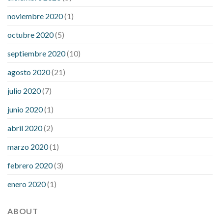
noviembre 2020
(1)
octubre 2020
(5)
septiembre 2020
(10)
agosto 2020
(21)
julio 2020
(7)
junio 2020
(1)
abril 2020
(2)
marzo 2020
(1)
febrero 2020
(3)
enero 2020
(1)
ABOUT