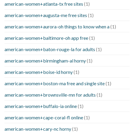
american-women+atlanta-tx free sites
(1)
american-women+augusta-me free sites
(1)
american-women+aurora-oh things to know when a
(1)
american-women+baltimore-oh app free
(1)
american-women+baton-rouge-la for adults
(1)
american-women+birmingham-al horny
(1)
american-women+boise-id horny
(1)
american-women+boston-ma free and single site
(1)
american-women+brownsville-mn for adults
(1)
american-women+buffalo-ia online
(1)
american-women+cape-coral-fl online
(1)
american-women+cary-nc horny
(1)