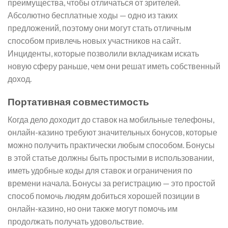
преимущества, чтобы отличаться от зрителей.
Абсолютно бесплатные ходы — одно из таких
предложений, поэтому они могут стать отличным
способом привлечь новых участников на сайт.
Инциденты, которые позволили вкладчикам искать
новую сферу раньше, чем они решат иметь собственный
доход.
Портативная совместимость
Когда дело доходит до ставок на мобильные телефоны,
онлайн-казино требуют значительных бонусов, которые
можно получить практически любым способом. Бонусы
в этой статье должны быть простыми в использовании,
иметь удобные коды для ставок и ограничения по
времени начала. Бонусы за регистрацию — это простой
способ помочь людям добиться хорошей позиции в
онлайн-казино, но они также могут помочь им
продолжать получать удовольствие.