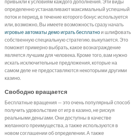
привыкли к условиям каждого дополнения. Эти виды
определенно устанавливают максимальный успешный
поток и период, в течение которого бонус используется
или, возможно, Вы имеете возможность сразу начать
игровые автоматы демо играть бесплатно
и шлифовать
собственную специальную стратегию. выкупается. Это
поможет примерно выбрать, какое вознаграждение
является лучшим для человека. Кроме того, вам нужно
искать исключительные предложения, которые на
самом деле не предоставляются некоторыми другими
казино.
Свободно вращается
Бесплатные вращения — это очень популярный способ
получить удовольствие от игр в казино, не рискуя
реальными деньгами. Они доступны в качестве
желанного преимущества, а также используются в
новом соглашении об определении. А также