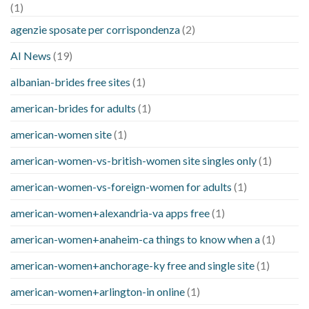
(1)
agenzie sposate per corrispondenza
(2)
AI News
(19)
albanian-brides free sites
(1)
american-brides for adults
(1)
american-women site
(1)
american-women-vs-british-women site singles only
(1)
american-women-vs-foreign-women for adults
(1)
american-women+alexandria-va apps free
(1)
american-women+anaheim-ca things to know when a
(1)
american-women+anchorage-ky free and single site
(1)
american-women+arlington-in online
(1)