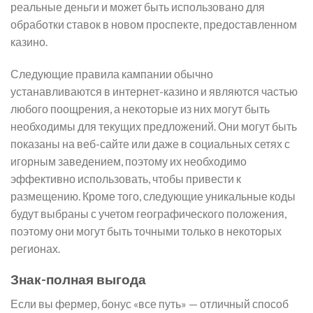
реальные деньги и может быть использовано для
обработки ставок в новом проспекте, предоставленном
казино.
Следующие правила кампании обычно
устанавливаются в интернет-казино и являются частью
любого поощрения, а некоторые из них могут быть
необходимы для текущих предложений. Они могут быть
показаны на веб-сайте или даже в социальных сетях с
игорным заведением, поэтому их необходимо
эффективно использовать, чтобы привести к
размещению. Кроме того, следующие уникальные коды
будут выбраны с учетом географического положения,
поэтому они могут быть точными только в некоторых
регионах.
Знак-полная выгода
Если вы фермер, бонус «все путь» — отличный способ