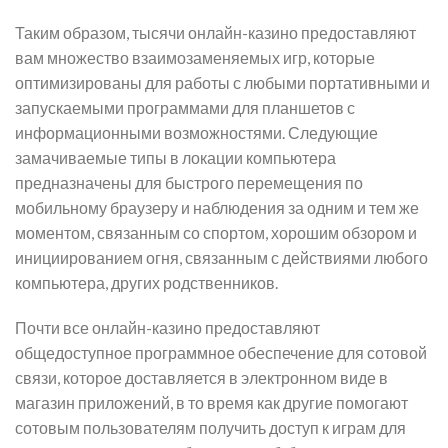
Таким образом, тысячи онлайн-казино предоставляют
вам множество взаимозаменяемых игр, которые
оптимизированы для работы с любыми портативными и
запускаемыми программами для планшетов с
информационными возможностями. Следующие
замачиваемые типы в локации компьютера
предназначены для быстрого перемещения по
мобильному браузеру и наблюдения за одним и тем же
моментом, связанным со спортом, хорошим обзором и
инициированием огня, связанным с действиями любого
компьютера, других родственников.
Почти все онлайн-казино предоставляют
общедоступное программное обеспечение для сотовой
связи, которое доставляется в электронном виде в
магазин приложений, в то время как другие помогают
сотовым пользователям получить доступ к играм для