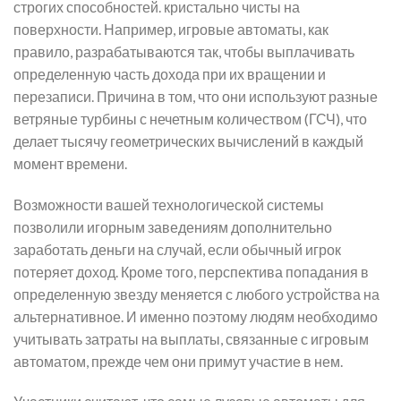
строгих способностей. кристально чисты на
поверхности. Например, игровые автоматы, как
правило, разрабатываются так, чтобы выплачивать
определенную часть дохода при их вращении и
перезаписи. Причина в том, что они используют разные
ветряные турбины с нечетным количеством (ГСЧ), что
делает тысячу геометрических вычислений в каждый
момент времени.
Возможности вашей технологической системы
позволили игорным заведениям дополнительно
заработать деньги на случай, если обычный игрок
потеряет доход. Кроме того, перспектива попадания в
определенную звезду меняется с любого устройства на
альтернативное. И именно поэтому людям необходимо
учитывать затраты на выплаты, связанные с игровым
автоматом, прежде чем они примут участие в нем.