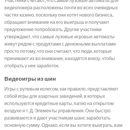
Участники считают, что самые лузовые автоматы для
видеопокера расположены почти во всех очевидных
частях казино, поскольку они хотят нового бизнеса,
обращают внимание на его выигрыш и получают
предложение попробовать. Другие участники
утверждают, что самые лузовые игровые автоматы
живут рядом с продуктами с денежными выплатами
просто потому, что они считают, что люди, которые
принимают их во внимание, находятся внизу, чтобы
отобрать у нее заработок.
Видеоигры из шин
Игры с рулевым колесом, как правило, представляют
собой игры для азартных заведений, в которых
используются кредитные карты, патио на открытом
воздухе и т. Д. Элементы управления. Они быстро
развиваются и дают участникам шанс заработать
основную сумму. Однако, если вы хотите выиграть, вам