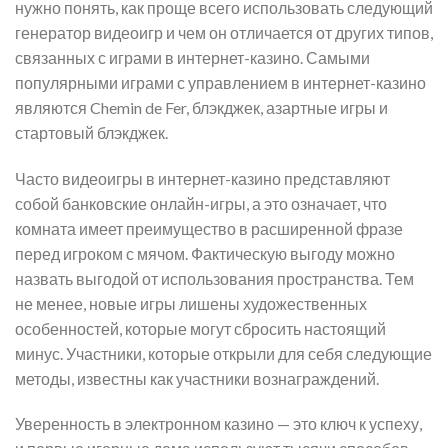
нужно понять, как проще всего использовать следующий
генератор видеоигр и чем он отличается от других типов,
связанных с играми в интернет-казино. Самыми
популярными играми с управлением в интернет-казино
являются Chemin de Fer, блэкджек, азартные игры и
стартовый блэкджек.
Часто видеоигры в интернет-казино представляют
собой банковские онлайн-игры, а это означает, что
комната имеет преимущество в расширенной фразе
перед игроком с мячом. Фактическую выгоду можно
назвать выгодой от использования пространства. Тем
не менее, новые игры лишены художественных
особенностей, которые могут сбросить настоящий
минус. Участники, которые открыли для себя следующие
методы, известны как участники вознаграждений.
Уверенность в электронном казино — это ключ к успеху,