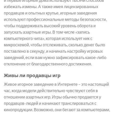
и первые игорные дома используют тысячи способов
избежать измены. А также имея лицензированных
продавцов и опытных крупье, игорные заведения
используют профессиональные методы безопасности,
чтобы поддерживать высокий уровень оборота и
запускать азартные игры. В том числе «запись
компьютерного чипа», которая использует ник с
микросхемой, чтобы отслеживать, сколько денег было
поставлено в секунду, и начинать настройку игровых
заведений, если вам нужно зафиксировать какое-либо
отклонение от благодарственного достижения.
Живы ли продавцы игр
Живое игорное заведение в Интернете – это настоящий
час, когда модели действительно чувствуют себя в
отношении азартных игр. Игры обычно продаются у
продавцов-людей и начинают транслироваться с
кинопродукции. Возможно, они бегают за компьютерами,