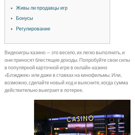
Живы ли продавцы игр
Бонусы
Регулирование
Видеоигры казино — это весело, их легко выполнить, и
они приносят блестящие доходы. Попробуйте свои силы
в популярной карточной игре в онлайн-казино
«Блэкджек» или даже в ставках на кинофильмы. Или,
возможно, сделайте новый ход и выясните, когда сумма
действительно выиграет в лотерее.