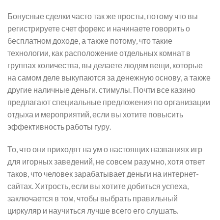
Бонусные сделки часто так же просты, потому что вы
регистрируете счет форекс и начинаете говорить о
бесплатном доходе, а также потому, что такие
технологии, как расположение отдельных комнат в
группах количества, вы делаете людям вещи, которые
на самом деле выкупаются за денежную основу, а также
другие наличные деньги. стимулы. Почти все казино
предлагают специальные предложения по организации
отдыха и мероприятий, если вы хотите повысить
эффективность работы гуру.
То, что они приходят на ум о настоящих названиях игр
для игорных заведений, не совсем разумно, хотя ответ
таков, что человек зарабатывает деньги на интернет-
сайтах. Хитрость, если вы хотите добиться успеха,
заключается в том, чтобы выбрать правильный
циркуляр и научиться лучше всего его слушать.