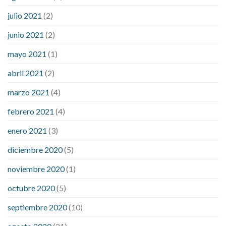
julio 2021
(2)
junio 2021
(2)
mayo 2021
(1)
abril 2021
(2)
marzo 2021
(4)
febrero 2021
(4)
enero 2021
(3)
diciembre 2020
(5)
noviembre 2020
(1)
octubre 2020
(5)
septiembre 2020
(10)