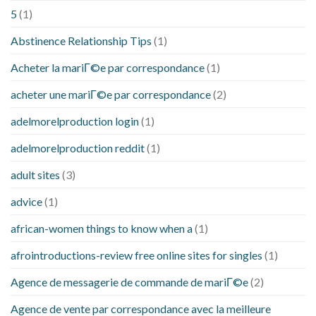
5
(1)
Abstinence Relationship Tips
(1)
Acheter la mariГ©e par correspondance
(1)
acheter une mariГ©e par correspondance
(2)
adelmorelproduction login
(1)
adelmorelproduction reddit
(1)
adult sites
(3)
advice
(1)
african-women things to know when a
(1)
afrointroductions-review free online sites for singles
(1)
Agence de messagerie de commande de mariГ©e
(2)
Agence de vente par correspondance avec la meilleure