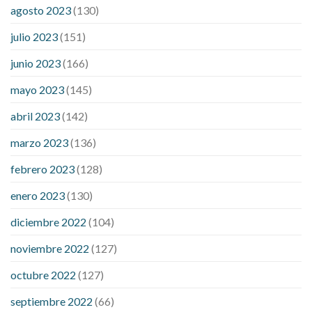
size
does circumcision affect penis growth
erection pills porn
agosto 2023
(130)
extreme vitality ed pills
how to get a bigger penis no pills
if i
julio 2023
(151)
lose weight will my penis be bigger
male enhancement pills
phone number
male sexual health pills
rejuvinate cbd
junio 2023
(166)
gummies
yuppie cbd gummies reviews
zebra cbd gummies
mayo 2023
(145)
reviews
are power cbd gummies legit
cbd gummies 300mg
choice
cbd gummies from shark tank
cbd gummies on shark
abril 2023
(142)
tank for ed
cbd gummy bear recipe with jello
cbd oil dosage
marzo 2023
(136)
calculator uk
cbd oil dosage chart
cbd oil for sex
performance
cbd oil in hair
cbd oil india
cbd oil to add to
febrero 2023
(128)
drinks
concord cbd gummies
dog cbd gummies for calming
enero 2023
(130)
drops cbd thc gummies
honda cbd gummies para que sirve
medterra cbd oil amazon
my first experience with cbd oil
diciembre 2022
(104)
trufarm cbd gummies
vigorprimex cbd gummies
which is
noviembre 2022
(127)
better cbd oil or tincture
best adhd medicine for weight loss
does liver cancer cause weight loss
female 100 pound weight
octubre 2022
(127)
loss
gallbladder removal weight loss
is pomegranate bad for
septiembre 2022
(66)
weight loss
lupus and weight loss
medical weight loss dr
meta