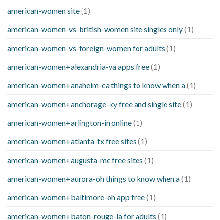
american-women site
(1)
american-women-vs-british-women site singles only
(1)
american-women-vs-foreign-women for adults
(1)
american-women+alexandria-va apps free
(1)
american-women+anaheim-ca things to know when a
(1)
american-women+anchorage-ky free and single site
(1)
american-women+arlington-in online
(1)
american-women+atlanta-tx free sites
(1)
american-women+augusta-me free sites
(1)
american-women+aurora-oh things to know when a
(1)
american-women+baltimore-oh app free
(1)
american-women+baton-rouge-la for adults
(1)