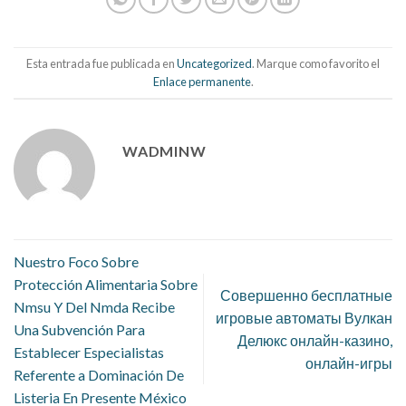
Esta entrada fue publicada en
Uncategorized
. Marque como favorito el
Enlace permanente
.
WADMINW
Nuestro Foco Sobre
Protección Alimentaria Sobre
Совершенно бесплатные
Nmsu Y Del Nmda Recibe
игровые автоматы Вулкан
Una Subvención Para
Делюкс онлайн-казино,
Establecer Especialistas
онлайн-игры
Referente a Dominación De
Listeria En Presente México