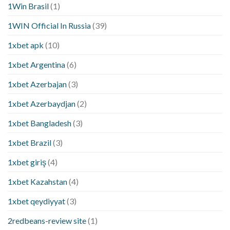
1Win Brasil
(1)
1WIN Official In Russia
(39)
1xbet apk
(10)
1xbet Argentina
(6)
1xbet Azerbajan
(3)
1xbet Azerbaydjan
(2)
1xbet Bangladesh
(3)
1xbet Brazil
(3)
1xbet giriş
(4)
1xbet Kazahstan
(4)
1xbet qeydiyyat
(3)
2redbeans-review site
(1)