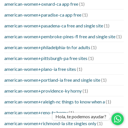
american-women+oxnard-ca app free
(1)
american-women+paradise-ca app free
(1)
american-women+pasadena-ca free and single site
(1)
american-women+pembroke-pines-fl free and single site
(1)
american-women+philadelphia-tn for adults
(1)
american-women+pittsburgh-pa free sites
(1)
american-women+plano-ia free sites
(1)
american-women+portland-ia free and single site
(1)
american-women+providence-ky horny
(1)
american-women+raleigh-nc things to know when a
(1)
american-women+reno-tx horny
(1)
Hola, te podemos ayudar?
american-women+richmond-la site singles only
(1)