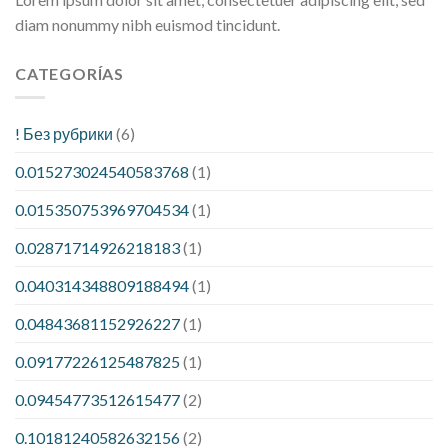
diam nonummy nibh euismod tincidunt.
CATEGORÍAS
! Без рубрики
(6)
0.015273024540583768
(1)
0.015350753969704534
(1)
0.02871714926218183
(1)
0.040314348809188494
(1)
0.04843681152926227
(1)
0.09177226125487825
(1)
0.09454773512615477
(2)
0.10181240582632156
(2)