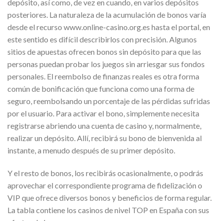
depósito, así como, de vez en cuando, en varios depósitos
posteriores. La naturaleza de la acumulación de bonos varía
desde el recurso www.online-casino.org.es hasta el portal, en
este sentido es difícil describirlos con precisión. Algunos
sitios de apuestas ofrecen bonos sin depósito para que las
personas puedan probar los juegos sin arriesgar sus fondos
personales. El reembolso de finanzas reales es otra forma
común de bonificación que funciona como una forma de
seguro, reembolsando un porcentaje de las pérdidas sufridas
por el usuario. Para activar el bono, simplemente necesita
registrarse abriendo una cuenta de casino y, normalmente,
realizar un depósito. Allí, recibirá su bono de bienvenida al
instante, a menudo después de su primer depósito.
Y el resto de bonos, los recibirás ocasionalmente, o podrás
aprovechar el correspondiente programa de fidelización o
VIP que ofrece diversos bonos y beneficios de forma regular.
La tabla contiene los casinos de nivel TOP en España con sus