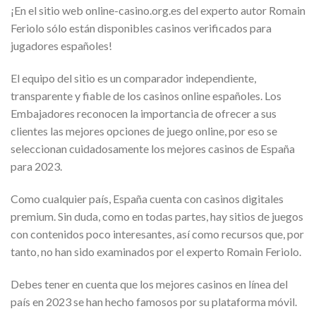
¡En el sitio web online-casino.org.es del experto autor Romain
Feriolo sólo están disponibles casinos verificados para
jugadores españoles!
El equipo del sitio es un comparador independiente,
transparente y fiable de los casinos online españoles. Los
Embajadores reconocen la importancia de ofrecer a sus
clientes las mejores opciones de juego online, por eso se
seleccionan cuidadosamente los mejores casinos de España
para 2023.
Como cualquier país, España cuenta con casinos digitales
premium. Sin duda, como en todas partes, hay sitios de juegos
con contenidos poco interesantes, así como recursos que, por
tanto, no han sido examinados por el experto Romain Feriolo.
Debes tener en cuenta que los mejores casinos en línea del
país en 2023 se han hecho famosos por su plataforma móvil.