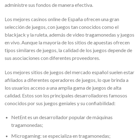
administre sus fondos de manera efectiva.
Los mejores casinos online de España ofrecen una gran
selección de juegos, con juegos tan conocidos como el
blackjack y la ruleta, además de video tragamonedas y juegos
en vivo. Aunque la mayoría de los sitios de apuestas ofrecen
tipos similares de juegos, la calidad de los juegos depende de
sus asociaciones con diferentes proveedores.
Los mejores sitios de juegos del mercado español suelen estar
afiliados a diferentes operadores de juegos, lo que brinda a
los usuarios acceso a una amplia gama de juegos de alta
calidad. Estos son los principales desarrolladores famosos
conocidos por sus juegos geniales y su confiabilidad:
NetEnt es un desarrollador popular de máquinas
tragamonedas;
Microgaming: se especializa en tragamonedas;