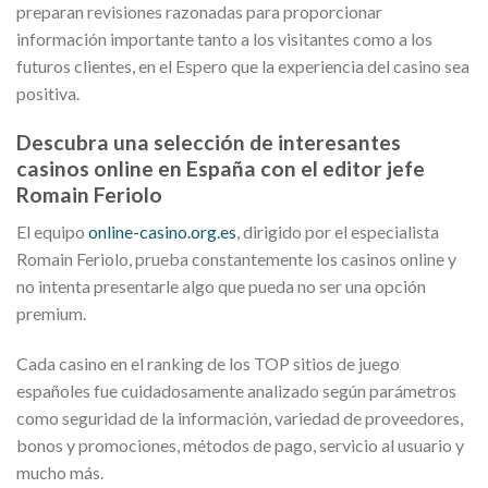
preparan revisiones razonadas para proporcionar
información importante tanto a los visitantes como a los
futuros clientes, en el Espero que la experiencia del casino sea
positiva.
Descubra una selección de interesantes
casinos online en España con el editor jefe
Romain Feriolo
El equipo
online-casino.org.es
, dirigido por el especialista
Romain Feriolo, prueba constantemente los casinos online y
no intenta presentarle algo que pueda no ser una opción
premium.
Cada casino en el ranking de los TOP sitios de juego
españoles fue cuidadosamente analizado según parámetros
como seguridad de la información, variedad de proveedores,
bonos y promociones, métodos de pago, servicio al usuario y
mucho más.