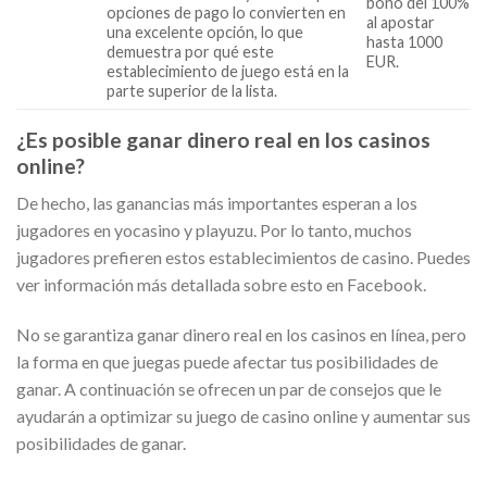
bono del 100%
opciones de pago lo convierten en
al apostar
una excelente opción, lo que
hasta 1000
demuestra por qué este
EUR.
establecimiento de juego está en la
parte superior de la lista.
¿Es posible ganar dinero real en los casinos
online?
De hecho, las ganancias más importantes esperan a los
jugadores en yocasino y playuzu. Por lo tanto, muchos
jugadores prefieren estos establecimientos de casino. Puedes
ver información más detallada sobre esto en Facebook.
No se garantiza ganar dinero real en los casinos en línea, pero
la forma en que juegas puede afectar tus posibilidades de
ganar. A continuación se ofrecen un par de consejos que le
ayudarán a optimizar su juego de casino online y aumentar sus
posibilidades de ganar.