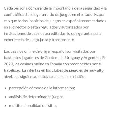
Cada persona comprende la importancia de la seguridad y la
confiabilidad al elegir un sitio de juegos en el estado. Es por
eso que todos los sitios de juegos en español recomendados
en el directorio están regulados y autorizados por
instituciones de casinos acreditadas, lo que garantiza una
experiencia de juego justa y transparente.
Los casinos online de origen español son visitados por
bastantes jugadores de Guatemala, Uruguay y Argentina. En
2023, los casinos online en España son reconocidos por su
fiabilidad. La interfaz en los clubes de juego es de muy alto
nivel. Los siguientes datos se analizan en el sitio:
percepción cómoda de la información;
análisis de determinados juegos;
multifuncionalidad del sitio;