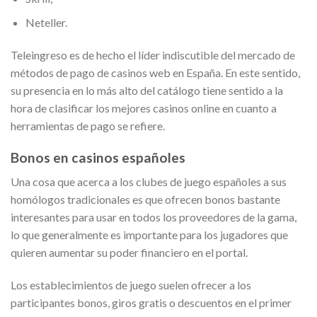
Neteller.
Teleingreso es de hecho el líder indiscutible del mercado de
métodos de pago de casinos web en España. En este sentido,
su presencia en lo más alto del catálogo tiene sentido a la
hora de clasificar los mejores casinos online en cuanto a
herramientas de pago se refiere.
Bonos en casinos españoles
Una cosa que acerca a los clubes de juego españoles a sus
homólogos tradicionales es que ofrecen bonos bastante
interesantes para usar en todos los proveedores de la gama,
lo que generalmente es importante para los jugadores que
quieren aumentar su poder financiero en el portal.
Los establecimientos de juego suelen ofrecer a los
participantes bonos, giros gratis o descuentos en el primer