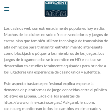
Skip
to
content
Los casinos web son extremadamente populares hoy en día.
Muchos de los clubes no solo ofrecen vendedores y juegos de
cartas, sino que también utilizan tecnología de transmisión de
alta definición para transmitir entretenimiento interesante
como blackjack o póquer a los miembros de los juegos. Los
juegos de tragamonedas se transmiten en HD e incluso se
desarrollan en estudios totalmente equipados para brindar a
los jugadores una experiencia de casino única y auténtica.
Este aspecto bastante profesional explica en parte la
demanda de plataformas de juego conocidas entre el público
objetivo en España. Cada día, los analistas de
https://www.online-casino.org.es/, Askgamblers.com,
casino.org monitorean todos los cambios en el mercado y