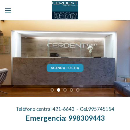
Skip
to
content
AGENDA TU CITA
Teléfono central
421-6643
- Cel.
995745154
Emergencia: 998309443