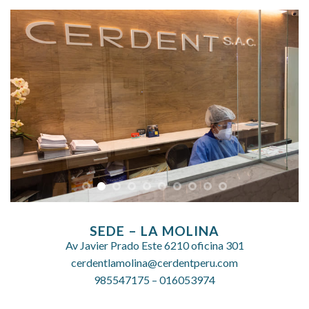
SEDE –
LA MOLINA
Av Javier Prado Este 6210 oficina 301
cerdentlamolina@cerdentperu.com
985547175
–
016053974