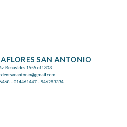
AFLORES SAN ANTONIO
Av. Benavides 1555 off 303
rdentsanantonio@gmail.com
6468
–
014461447
–
946283334