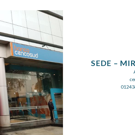
SEDE –
MIR
ce
01243