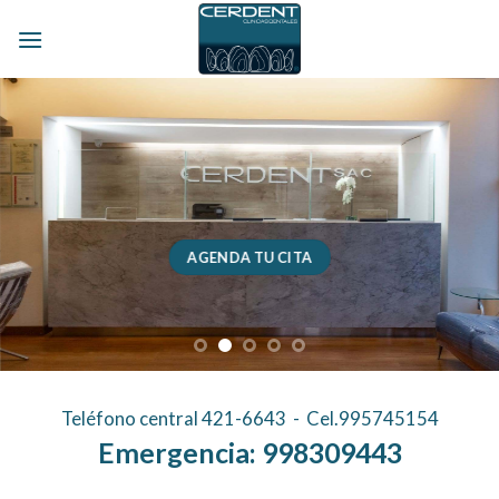
Skip
to
content
AGENDA TU CITA
Teléfono central
421-6643
- Cel.
995745154
Emergencia: 998309443