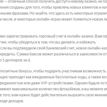
й — отличный способ получить доступ к новому казино, не п
ения созданы для того, чтобы привлечь новых клиентов и на
нными фразами. Но знайте, что здесь есть некоторые ограни
том числе, в некоторых онлайн-играх может появиться новая ль
мо зарегистрировать торговый счет в онлайн-казино. Вам п
я, чтобы убедиться в том, что вы делаете, и избежать
сли вы подтвердили свой банковский счет, новое онлайн-ка
кредиты. Сумма баксов может различаться в зависимости от
 5 долларов за d.
позитные бонусы, чтобы подарить участникам возможность
щее приходит как ежедневные бесплатные ходы, а также во
преданностью или даже VIP-устройствами. Однако будьте ос
 имеют максимальное количество флэшбеков, и вы можете и
е того, вам нужно будет действительно выразить свое мнени
воде доходов.