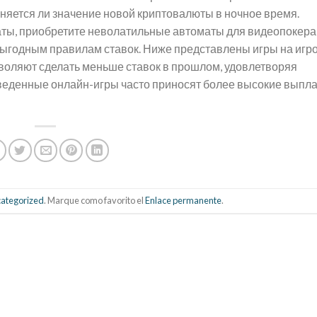
няется ли значение новой криптовалюты в ночное время.
маты, приобретите неволатильные автоматы для видеопокера
выгодным правилам ставок. Ниже представлены игры на игр
зволяют сделать меньше ставок в прошлом, удовлетворяя
иведенные онлайн-игры часто приносят более высокие выпла
ategorized
. Marque como favorito el
Enlace permanente
.