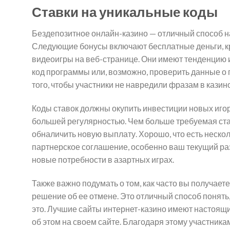
Ставки на уникальные коды
Бездепозитное онлайн-казино — отличный способ н
Следующие бонусы включают бесплатные деньги, кр
видеоигры на веб-странице. Они имеют тенденцию 
код программы или, возможно, проверить данные о 
того, чтобы участники не навредили фразам в казино
Коды ставок должны окупить инвестиции новых игор
большей регулярностью. Чем больше требуемая став
обналичить новую выплату. Хорошо, что есть неско
партнерское соглашение, особенно ваш текущий раз
новые потребности в азартных играх.
Также важно подумать о том, как часто вы получает
решение об ее отмене. Это отличный способ понять, 
это. Лучшие сайты интернет-казино имеют настоящ
об этом на своем сайте. Благодаря этому участник