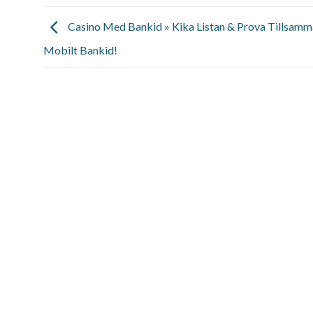
Casino Med Bankid » Kika Listan & Prova Tillsamm
Mobilt Bankid!