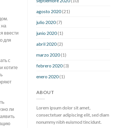
septiembre 2020
(10)
hour after eating
what to do when
diabetic blood sugar is high
will
agosto 2020
(21)
exercise reduce blood sugar levels
дом.
julio 2020
(7)
 на
ся ввести
junio 2020
(1)
о для
abril 2020
(2)
marzo 2020
(1)
ать с
febrero 2020
(3)
и хотите
ть
enero 2020
(1)
оряют
ABOUT
ть
Lorem ipsum dolor sit amet,
езно ли
consectetuer adipiscing elit, sed diam
заявить
nonummy nibh euismod tincidunt.
рацию