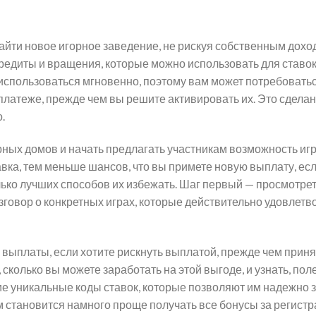
айти новое игорное заведение, не рискуя собственным дохо
едиты и вращения, которые можно использовать для ставок
использоваться мгновенно, поэтому вам может потребовать
платеже, прежде чем вы решите активировать их. Это сделан
.
ных домов и начать предлагать участникам возможность игр
ка, тем меньше шансов, что вы примете новую выплату, есл
лько лучших способов их избежать. Шаг первый — просмотре
говор о конкретных играх, которые действительно удовлетв
е выплаты, если хотите рискнуть выплатой, прежде чем приня
сколько вы можете заработать на этой выгоде, и узнать, пол
ие уникальные коды ставок, которые позволяют им надежно 
ам становится намного проще получать все бонусы за регист