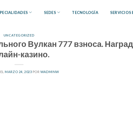
PECIALIDADES
SEDES
TECNOLOGÍA
SERVICIOS
UNCATEGORIZED
ьного Вулкан 777 взноса. Наград
лайн-казино.
 EL
MARZO 24, 2023
POR
WADMINW