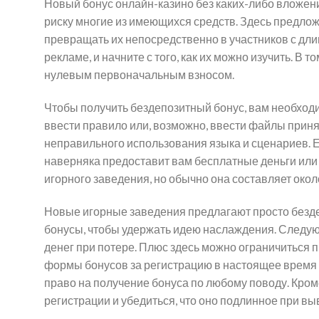
Новый бонус онлайн-казино без каких-либо вложени
риску многие из имеющихся средств. Здесь предлож
превращать их непосредственно в участников с дли
рекламе, и начните с того, как их можно изучить. В 
нулевым первоначальным взносом.
Чтобы получить бездепозитный бонус, вам необходи
ввести правило или, возможно, ввести файлы приняти
неправильного использования языка и сценариев. Е
наверняка предоставит вам бесплатные деньги или 
игорного заведения, но обычно она составляет около
Новые игорные заведения предлагают просто безде
бонусы, чтобы удержать идею наслаждения. Следую
денег при потере. Плюс здесь можно ограничиться 
формы бонусов за регистрацию в настоящее время
право на получение бонуса по любому поводу. Кром
регистрации и убедиться, что оно подлинное при вы