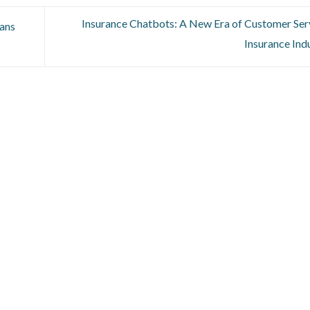
Insurance Chatbots: A New Era of Customer Serv
ans
Insurance Ind