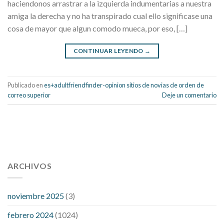
haciendonos arrastrar a la izquierda indumentarias a nuestra
amiga la derecha y no ha transpirado cual ello significase una
cosa de mayor que algun comodo mueca, por eso, […]
CONTINUAR LEYENDO
→
Publicado en
es+adultfriendfinder-opinion sitios de novias de orden de
correo superior
Deje un comentario
112 54 blood pressure
118 over 64 blood pressure
blood
pressure 112 50
ARCHIVOS
blood pressure medicine side effects
do any
fitness trackers monitor blood pressure
does blood pressure
rise during menopause
does hibiscus extract lower blood
noviembre 2025
(3)
pressure
high low number blood pressure
how much does
febrero 2024
(1024)
200 mg labetalol lower blood pressure
how to naturally