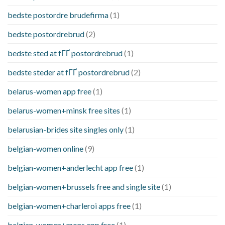
bedste postordre brudefirma
(1)
bedste postordrebrud
(2)
bedste sted at fГҐ postordrebrud
(1)
bedste steder at fГҐ postordrebrud
(2)
belarus-women app free
(1)
belarus-women+minsk free sites
(1)
belarusian-brides site singles only
(1)
belgian-women online
(9)
belgian-women+anderlecht app free
(1)
belgian-women+brussels free and single site
(1)
belgian-women+charleroi apps free
(1)
belgian-women+mons app free
(1)