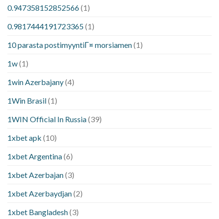
0.947358152852566
(1)
0.9817444191723365
(1)
10 parasta postimyyntiГ¤ morsiamen
(1)
1w
(1)
1win Azerbajany
(4)
1Win Brasil
(1)
1WIN Official In Russia
(39)
1xbet apk
(10)
1xbet Argentina
(6)
1xbet Azerbajan
(3)
1xbet Azerbaydjan
(2)
1xbet Bangladesh
(3)