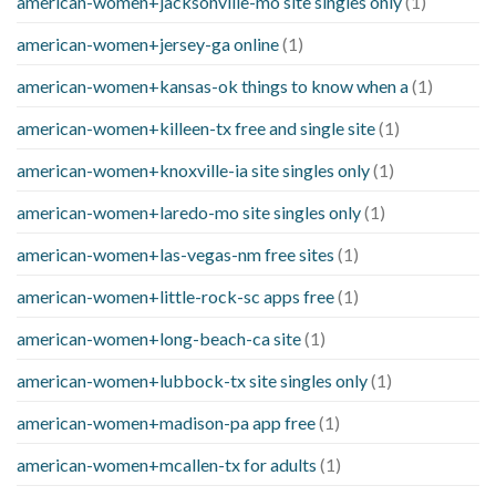
american-women+jacksonville-mo site singles only
(1)
american-women+jersey-ga online
(1)
american-women+kansas-ok things to know when a
(1)
american-women+killeen-tx free and single site
(1)
american-women+knoxville-ia site singles only
(1)
american-women+laredo-mo site singles only
(1)
american-women+las-vegas-nm free sites
(1)
american-women+little-rock-sc apps free
(1)
american-women+long-beach-ca site
(1)
american-women+lubbock-tx site singles only
(1)
american-women+madison-pa app free
(1)
american-women+mcallen-tx for adults
(1)