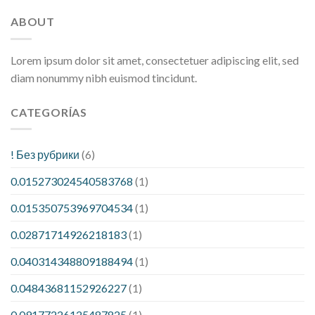
ABOUT
Lorem ipsum dolor sit amet, consectetuer adipiscing elit, sed
diam nonummy nibh euismod tincidunt.
CATEGORÍAS
! Без рубрики
(6)
0.015273024540583768
(1)
0.015350753969704534
(1)
0.02871714926218183
(1)
0.040314348809188494
(1)
0.04843681152926227
(1)
0.09177226125487825
(1)