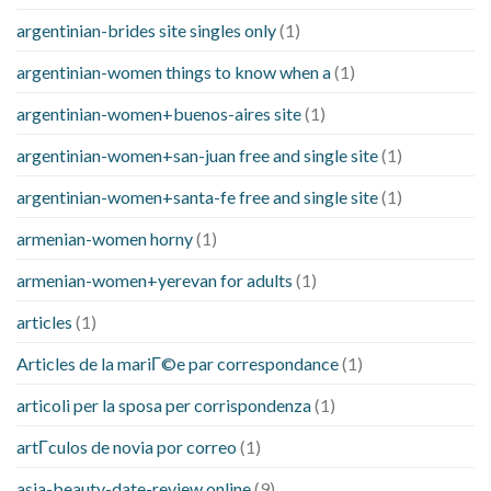
argentinian-brides site singles only
(1)
argentinian-women things to know when a
(1)
argentinian-women+buenos-aires site
(1)
argentinian-women+san-juan free and single site
(1)
argentinian-women+santa-fe free and single site
(1)
armenian-women horny
(1)
armenian-women+yerevan for adults
(1)
articles
(1)
Articles de la mariГ©e par correspondance
(1)
articoli per la sposa per corrispondenza
(1)
artГ­culos de novia por correo
(1)
asia-beauty-date-review online
(9)