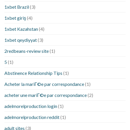
1xbet Brazil
(3)
1xbet giriş
(4)
1xbet Kazahstan
(4)
1xbet qeydiyyat
(3)
2redbeans-review site
(1)
5
(1)
Abstinence Relationship Tips
(1)
Acheter la mariГ©e par correspondance
(1)
acheter une mariГ©e par correspondance
(2)
adelmorelproduction login
(1)
adelmorelproduction reddit
(1)
adult sites
(3)