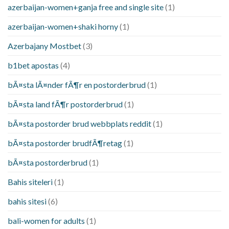
azerbaijan-women+ganja free and single site
(1)
azerbaijan-women+shaki horny
(1)
Azerbajany Mostbet
(3)
b1bet apostas
(4)
bÃ¤sta lÃ¤nder fÃ¶r en postorderbrud
(1)
bÃ¤sta land fÃ¶r postorderbrud
(1)
bÃ¤sta postorder brud webbplats reddit
(1)
bÃ¤sta postorder brudfÃ¶retag
(1)
bÃ¤sta postorderbrud
(1)
Bahis siteleri
(1)
bahis sitesi
(6)
bali-women for adults
(1)