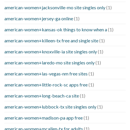
american-women+jacksonville-mo site singles only
(1)
american-women+jersey-ga online
(1)
american-women+kansas-ok things to know when a
(1)
american-women+killeen-tx free and single site
(1)
american-women+knoxville-ia site singles only
(1)
american-women+laredo-mo site singles only
(1)
american-women+las-vegas-nm free sites
(1)
american-women+little-rock-sc apps free
(1)
american-women+long-beach-ca site
(1)
american-women+lubbock-tx site singles only
(1)
american-women+madison-pa app free
(1)
american-women+mcallen-tx for adults
(1)