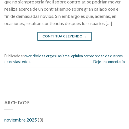
que no siempre seri­a facil sobre controlar, se podri­an mover
realiza acerca de un contratiempo sobre gran calado con el
fin de demasiadas novios. Sin embargo es que, ademas, en
ocasiones, resultan contiendas despues los usuarios […]
CONTINUAR LEYENDO
→
Publicado en
worldbrides.org es+asiame-opinion correo orden de cuentos
de novias reddit
Deje un comentario
112 54 blood pressure
118 over 64 blood pressure
blood
pressure 112 50
ARCHIVOS
blood pressure medicine side effects
do any
fitness trackers monitor blood pressure
does blood pressure
rise during menopause
does hibiscus extract lower blood
noviembre 2025
(3)
pressure
high low number blood pressure
how much does