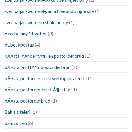
azerbaijan-women+ganja free and single site
(1)
azerbaijan-women+shaki horny
(1)
Azerbajany Mostbet
(3)
b1bet apostas
(4)
bÃ¤sta lÃ¤nder fÃ¶r en postorderbrud
(1)
bÃ¤sta land fÃ¶r postorderbrud
(1)
bÃ¤sta postorder brud webbplats reddit
(1)
bÃ¤sta postorder brudfÃ¶retag
(1)
bÃ¤sta postorderbrud
(1)
Bahis siteleri
(1)
bahis sitesi
(6)