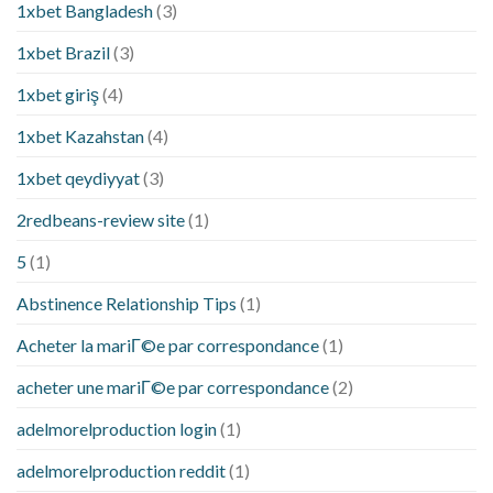
1xbet Bangladesh
(3)
1xbet Brazil
(3)
1xbet giriş
(4)
1xbet Kazahstan
(4)
1xbet qeydiyyat
(3)
2redbeans-review site
(1)
5
(1)
Abstinence Relationship Tips
(1)
Acheter la mariГ©e par correspondance
(1)
acheter une mariГ©e par correspondance
(2)
adelmorelproduction login
(1)
adelmorelproduction reddit
(1)