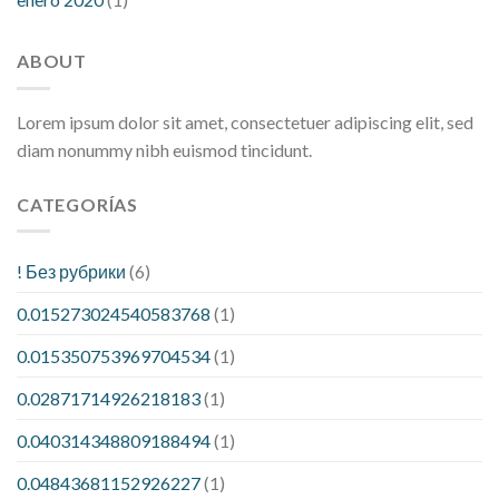
ABOUT
Lorem ipsum dolor sit amet, consectetuer adipiscing elit, sed
diam nonummy nibh euismod tincidunt.
CATEGORÍAS
! Без рубрики
(6)
0.015273024540583768
(1)
0.015350753969704534
(1)
0.02871714926218183
(1)
0.040314348809188494
(1)
0.04843681152926227
(1)