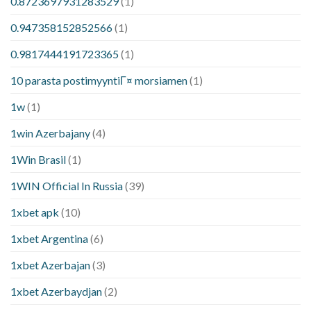
0.8723697931283529
(1)
0.947358152852566
(1)
0.9817444191723365
(1)
10 parasta postimyyntiГ¤ morsiamen
(1)
1w
(1)
1win Azerbajany
(4)
1Win Brasil
(1)
1WIN Official In Russia
(39)
1xbet apk
(10)
1xbet Argentina
(6)
1xbet Azerbajan
(3)
1xbet Azerbaydjan
(2)