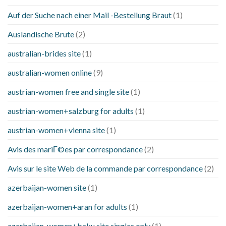
Auf der Suche nach einer Mail -Bestellung Braut
(1)
Auslandische Brute
(2)
australian-brides site
(1)
australian-women online
(9)
austrian-women free and single site
(1)
austrian-women+salzburg for adults
(1)
austrian-women+vienna site
(1)
Avis des mariГ©es par correspondance
(2)
Avis sur le site Web de la commande par correspondance
(2)
azerbaijan-women site
(1)
azerbaijan-women+aran for adults
(1)
azerbaijan-women+baku site singles only
(1)