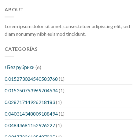
ABOUT
Lorem ipsum dolor sit amet, consectetuer adipiscing elit, sed
diam nonummy nibh euismod tincidunt.
CATEGORÍAS
! Без рубрики
(6)
0.015273024540583768
(1)
0.015350753969704534
(1)
0.02871714926218183
(1)
0.040314348809188494
(1)
0.04843681152926227
(1)
0.09177226125487825
(1)