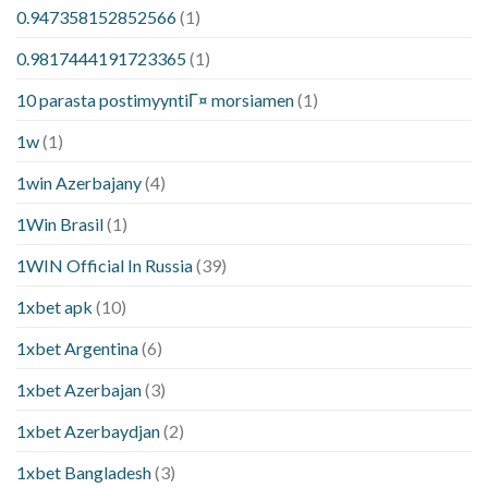
0.947358152852566
(1)
0.9817444191723365
(1)
10 parasta postimyyntiГ¤ morsiamen
(1)
1w
(1)
1win Azerbajany
(4)
1Win Brasil
(1)
1WIN Official In Russia
(39)
1xbet apk
(10)
1xbet Argentina
(6)
1xbet Azerbajan
(3)
1xbet Azerbaydjan
(2)
1xbet Bangladesh
(3)