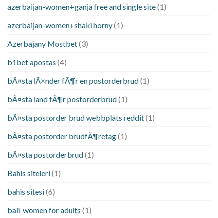
azerbaijan-women+ganja free and single site
(1)
azerbaijan-women+shaki horny
(1)
Azerbajany Mostbet
(3)
b1bet apostas
(4)
bÃ¤sta lÃ¤nder fÃ¶r en postorderbrud
(1)
bÃ¤sta land fÃ¶r postorderbrud
(1)
bÃ¤sta postorder brud webbplats reddit
(1)
bÃ¤sta postorder brudfÃ¶retag
(1)
bÃ¤sta postorderbrud
(1)
Bahis siteleri
(1)
bahis sitesi
(6)
bali-women for adults
(1)