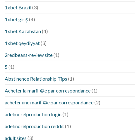
1xbet Brazil
(3)
1xbet giriş
(4)
1xbet Kazahstan
(4)
1xbet qeydiyyat
(3)
2redbeans-review site
(1)
5
(1)
Abstinence Relationship Tips
(1)
Acheter la mariГ©e par correspondance
(1)
acheter une mariГ©e par correspondance
(2)
adelmorelproduction login
(1)
adelmorelproduction reddit
(1)
adult sites
(3)