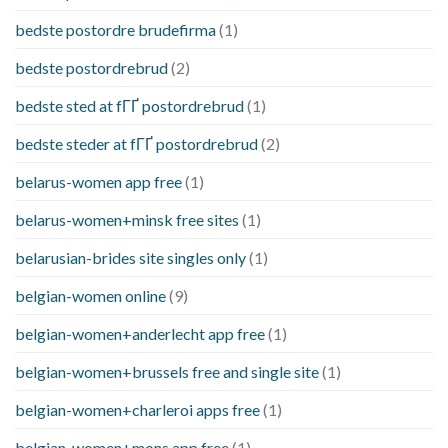
bedste postordre brudefirma
(1)
bedste postordrebrud
(2)
bedste sted at fГҐ postordrebrud
(1)
bedste steder at fГҐ postordrebrud
(2)
belarus-women app free
(1)
belarus-women+minsk free sites
(1)
belarusian-brides site singles only
(1)
belgian-women online
(9)
belgian-women+anderlecht app free
(1)
belgian-women+brussels free and single site
(1)
belgian-women+charleroi apps free
(1)
belgian-women+mons app free
(1)