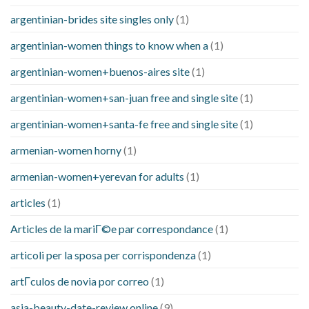
argentinian-brides site singles only
(1)
argentinian-women things to know when a
(1)
argentinian-women+buenos-aires site
(1)
argentinian-women+san-juan free and single site
(1)
argentinian-women+santa-fe free and single site
(1)
armenian-women horny
(1)
armenian-women+yerevan for adults
(1)
articles
(1)
Articles de la mariГ©e par correspondance
(1)
articoli per la sposa per corrispondenza
(1)
artГ­culos de novia por correo
(1)
asia-beauty-date-review online
(9)