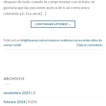
despues de todo, cuando te comprometes con la trato, te
gustaria que las ojos esten acerca de ti asi­ como unico
referente a ti. Eso seri­a […]
CONTINUAR LEYENDO
→
Publicado en
brightwomen.net es+mujeres-maltesas correo orden sitios de
novias reddit
Deje un comentario
112 54 blood pressure
118 over 64 blood pressure
blood
pressure 112 50
ARCHIVOS
blood pressure medicine side effects
do any
fitness trackers monitor blood pressure
does blood pressure
rise during menopause
does hibiscus extract lower blood
noviembre 2025
(3)
pressure
high low number blood pressure
how much does
febrero 2024
(1024)
200 mg labetalol lower blood pressure
how to naturally