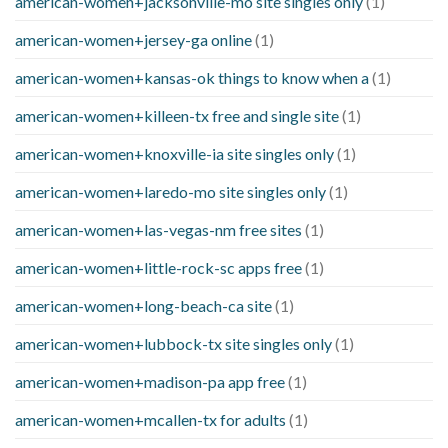
american-women+jacksonville-mo site singles only
(1)
american-women+jersey-ga online
(1)
american-women+kansas-ok things to know when a
(1)
american-women+killeen-tx free and single site
(1)
american-women+knoxville-ia site singles only
(1)
american-women+laredo-mo site singles only
(1)
american-women+las-vegas-nm free sites
(1)
american-women+little-rock-sc apps free
(1)
american-women+long-beach-ca site
(1)
american-women+lubbock-tx site singles only
(1)
american-women+madison-pa app free
(1)
american-women+mcallen-tx for adults
(1)