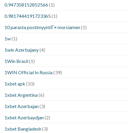
0.947358152852566
(1)
0.9817444191723365
(1)
10 parasta postimyyntiГ¤ morsiamen
(1)
1w
(1)
1win Azerbajany
(4)
1Win Brasil
(1)
1WIN Official In Russia
(39)
1xbet apk
(10)
1xbet Argentina
(6)
1xbet Azerbajan
(3)
1xbet Azerbaydjan
(2)
1xbet Bangladesh
(3)