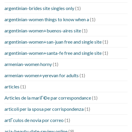
argentinian-brides site singles only
(1)
argentinian-women things to know when a
(1)
argentinian-women+buenos-aires site
(1)
argentinian-women+san-juan free and single site
(1)
argentinian-women+santa-fe free and single site
(1)
armenian-women horny
(1)
armenian-women+yerevan for adults
(1)
articles
(1)
Articles de la mariГ©e par correspondance
(1)
articoli per la sposa per corrispondenza
(1)
artГ­culos de novia por correo
(1)
asia-beauty-date-review online
(9)