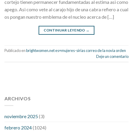
cortejo tienen permanecer fundamentadas al estima asi­ como
apego. Asi­ como vete al carajo hijo de una cabra refiero a cual
os pongan nuestro emblema de el nucleo acerca de […]
CONTINUAR LEYENDO
→
Publicado en
brightwomen.net es+mujeres-sirias correo de la novia orden
Deje un comentario
112 54 blood pressure
118 over 64 blood pressure
blood
pressure 112 50
ARCHIVOS
blood pressure medicine side effects
do any
fitness trackers monitor blood pressure
does blood pressure
rise during menopause
does hibiscus extract lower blood
noviembre 2025
(3)
pressure
high low number blood pressure
how much does
febrero 2024
(1024)
200 mg labetalol lower blood pressure
how to naturally