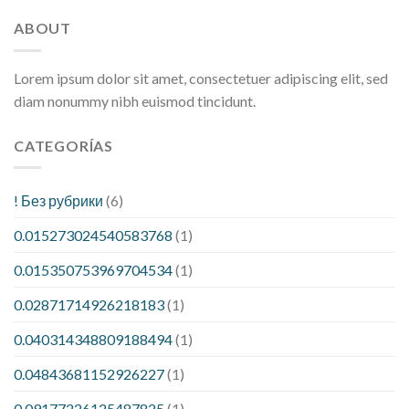
ABOUT
Lorem ipsum dolor sit amet, consectetuer adipiscing elit, sed
diam nonummy nibh euismod tincidunt.
CATEGORÍAS
! Без рубрики
(6)
0.015273024540583768
(1)
0.015350753969704534
(1)
0.02871714926218183
(1)
0.040314348809188494
(1)
0.04843681152926227
(1)
0.09177226125487825
(1)