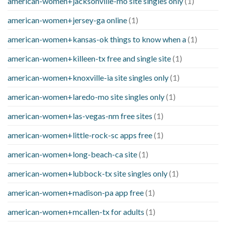
american-women+jacksonville-mo site singles only
(1)
american-women+jersey-ga online
(1)
american-women+kansas-ok things to know when a
(1)
american-women+killeen-tx free and single site
(1)
american-women+knoxville-ia site singles only
(1)
american-women+laredo-mo site singles only
(1)
american-women+las-vegas-nm free sites
(1)
american-women+little-rock-sc apps free
(1)
american-women+long-beach-ca site
(1)
american-women+lubbock-tx site singles only
(1)
american-women+madison-pa app free
(1)
american-women+mcallen-tx for adults
(1)