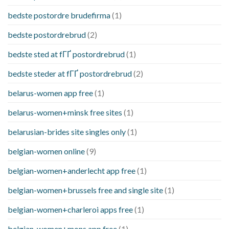
bedste postordre brudefirma
(1)
bedste postordrebrud
(2)
bedste sted at fГҐ postordrebrud
(1)
bedste steder at fГҐ postordrebrud
(2)
belarus-women app free
(1)
belarus-women+minsk free sites
(1)
belarusian-brides site singles only
(1)
belgian-women online
(9)
belgian-women+anderlecht app free
(1)
belgian-women+brussels free and single site
(1)
belgian-women+charleroi apps free
(1)
belgian-women+mons app free
(1)