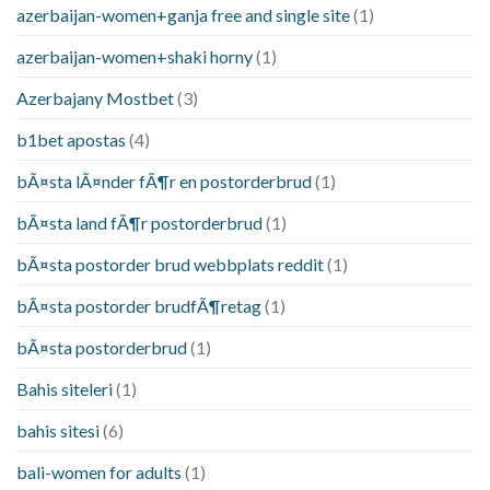
azerbaijan-women+ganja free and single site
(1)
azerbaijan-women+shaki horny
(1)
Azerbajany Mostbet
(3)
b1bet apostas
(4)
bÃ¤sta lÃ¤nder fÃ¶r en postorderbrud
(1)
bÃ¤sta land fÃ¶r postorderbrud
(1)
bÃ¤sta postorder brud webbplats reddit
(1)
bÃ¤sta postorder brudfÃ¶retag
(1)
bÃ¤sta postorderbrud
(1)
Bahis siteleri
(1)
bahis sitesi
(6)
bali-women for adults
(1)