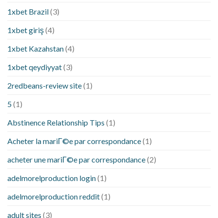
1xbet Brazil
(3)
1xbet giriş
(4)
1xbet Kazahstan
(4)
1xbet qeydiyyat
(3)
2redbeans-review site
(1)
5
(1)
Abstinence Relationship Tips
(1)
Acheter la mariГ©e par correspondance
(1)
acheter une mariГ©e par correspondance
(2)
adelmorelproduction login
(1)
adelmorelproduction reddit
(1)
adult sites
(3)