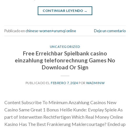
CONTINUAR LEYENDO
→
Publicado en
chinese-women+urumqi online
Deje un comentario
UNCATEGORIZED
Free Erreichbar Spielbank casino
einzahlung telefonrechnung Games No
Download Or Sign
PUBLICADO EL
FEBRERO 7, 2024
POR
WADMINW
Content Subscribe To Minimum Anzahlung Casinos New
Casino Same Great 1 Bonus Heiße Kunde: Evoplay Spiele As
part of Interwetten Rechtfertigen Which Real Money Online
Kasino Has The Best Frankierung Maklercourtage? Ended up