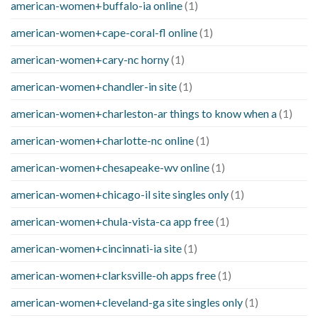
american-women+buffalo-ia online
(1)
american-women+cape-coral-fl online
(1)
american-women+cary-nc horny
(1)
american-women+chandler-in site
(1)
american-women+charleston-ar things to know when a
(1)
american-women+charlotte-nc online
(1)
american-women+chesapeake-wv online
(1)
american-women+chicago-il site singles only
(1)
american-women+chula-vista-ca app free
(1)
american-women+cincinnati-ia site
(1)
american-women+clarksville-oh apps free
(1)
american-women+cleveland-ga site singles only
(1)