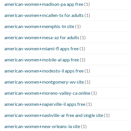
american-women+madison-pa app free
(1)
american-women+mcallen-tx for adults
(1)
american-women+memphis-tn site
(1)
american-women+mesa-az for adults
(1)
american-women+miami-fl apps free
(1)
american-women+mobile-al app free
(1)
american-women+modesto-il apps free
(1)
american-women+montgomery-wv site
(1)
american-women+moreno-valley-ca online
(1)
american-women+naperville-il apps free
(1)
american-women+nashville-ar free and single site
(1)
american-women+new-orleans-la site
(1)