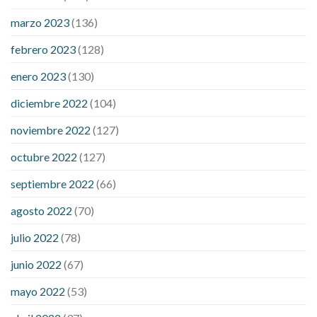
tank for ed
cbd gummy bear recipe with jello
cbd oil dosage
marzo 2023
(136)
calculator uk
cbd oil dosage chart
cbd oil for sex
performance
cbd oil in hair
cbd oil india
cbd oil to add to
febrero 2023
(128)
drinks
concord cbd gummies
dog cbd gummies for calming
enero 2023
(130)
drops cbd thc gummies
honda cbd gummies para que sirve
medterra cbd oil amazon
my first experience with cbd oil
diciembre 2022
(104)
trufarm cbd gummies
vigorprimex cbd gummies
which is
noviembre 2022
(127)
better cbd oil or tincture
best adhd medicine for weight loss
does liver cancer cause weight loss
female 100 pound weight
octubre 2022
(127)
loss
gallbladder removal weight loss
is pomegranate bad for
septiembre 2022
(66)
weight loss
lupus and weight loss
medical weight loss dr
meta
for weight loss
precose weight loss
strict diet for weight loss
agosto 2022
(70)
symptom weight loss
blood sugar level 315
can milk raise
julio 2022
(78)
blood sugar levels
effect of steroids on blood sugar
ezetimibe and blood sugar
foods that will bring blood sugar
junio 2022
(67)
down
how to reduce blood sugar level immediately in hindi
mayo 2022
(53)
what does it mean when you have high blood sugar
what is
considered a low blood sugar level
what is normal blood