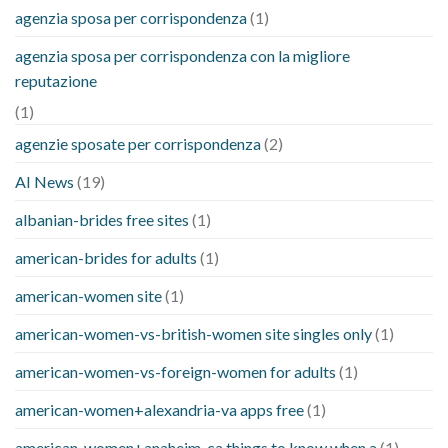
agenzia sposa per corrispondenza
(1)
agenzia sposa per corrispondenza con la migliore
reputazione
(1)
agenzie sposate per corrispondenza
(2)
AI News
(19)
albanian-brides free sites
(1)
american-brides for adults
(1)
american-women site
(1)
american-women-vs-british-women site singles only
(1)
american-women-vs-foreign-women for adults
(1)
american-women+alexandria-va apps free
(1)
american-women+anaheim-ca things to know when a
(1)