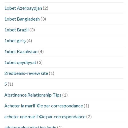
1xbet Azerbaydjan
(2)
1xbet Bangladesh
(3)
1xbet Brazil
(3)
1xbet giriş
(4)
1xbet Kazahstan
(4)
1xbet qeydiyyat
(3)
2redbeans-review site
(1)
5
(1)
Abstinence Relationship Tips
(1)
Acheter la mariГ©e par correspondance
(1)
acheter une mariГ©e par correspondance
(2)
adelmorelproduction login
(1)