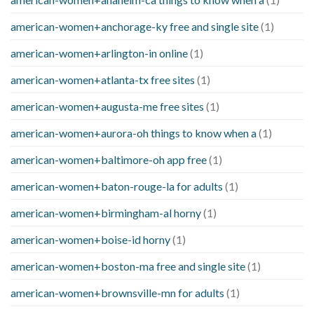
american-women+anchorage-ky free and single site
(1)
american-women+arlington-in online
(1)
american-women+atlanta-tx free sites
(1)
american-women+augusta-me free sites
(1)
american-women+aurora-oh things to know when a
(1)
american-women+baltimore-oh app free
(1)
american-women+baton-rouge-la for adults
(1)
american-women+birmingham-al horny
(1)
american-women+boise-id horny
(1)
american-women+boston-ma free and single site
(1)
american-women+brownsville-mn for adults
(1)