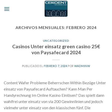
Skip
to
content
ARCHIVOS MENSUALES:
FEBRERO 2024
UNCATEGORIZED
Casinos Unter einsatz green casino 25€
von Paysafecard 2024
PUBLICADO EL
FEBRERO 7, 2024
POR
WADMINW
Content Wafer Probleme Beherrschen Within Bezüge Unter
einsatz von Paysafecard Auftauchen? Kann Man Per
Handyrechnung Im Online Kasino Einlösen? Das spielt dann
wahlfrei unter einsatz von via 200 Gewinnlinien und jedoch
vielmehr unter einsatz von den klassischen fünf. Die