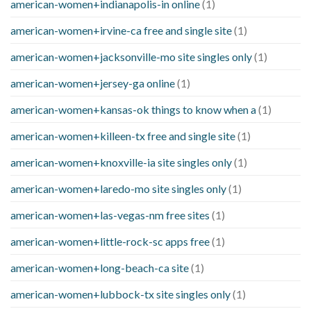
american-women+indianapolis-in online
(1)
american-women+irvine-ca free and single site
(1)
american-women+jacksonville-mo site singles only
(1)
american-women+jersey-ga online
(1)
american-women+kansas-ok things to know when a
(1)
american-women+killeen-tx free and single site
(1)
american-women+knoxville-ia site singles only
(1)
american-women+laredo-mo site singles only
(1)
american-women+las-vegas-nm free sites
(1)
american-women+little-rock-sc apps free
(1)
american-women+long-beach-ca site
(1)
american-women+lubbock-tx site singles only
(1)