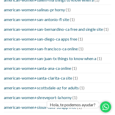
american-women+salinas-pr horny
(1)
american-women+san-antonio-fl site
(1)
american-women+san-bernardino-ca free and single site
(1)
american-women+san-diego-ca apps free
(1)
american-women+san-francisco-ca online
(1)
american-women+san-juan-tx things to know when a
(1)
american-women+santa-ana-ca online
(1)
american-women+santa-clarita-ca site
(1)
american-women+scottsdale-az for adults
(1)
american-women+shreveport-la horny
(1)
Hola, te podemos ayudar?
american-women+sioux-falls-sd app free
(1)