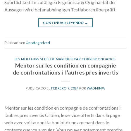
Sportlichkeit ihr zufälligen Ergebnisse & Originalität der
Aussagen wird bei unabhängigen Testlaboren überprüft.
CONTINUAR LEYENDO
→
Publicado en
Uncategorized
LES MEILLEURS SITES DE MARIГ©ES PAR CORRESPONDANCE.
Mentor sur les condition en compagnie
de confrontations i l’autres pres invertis
PUBLICADO EL
FEBRERO 7, 2024
POR
WADMINW
Mentor sur les condition en compagnie de confrontations i
l’autres pres invertis Ci bien, le service offerts dans la page
web avec voit auront la boulot d’une amenant dans le
contexte que vous voulez. Vous pouvez notamment prendre