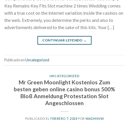
Key Remains Key Fits Slot machine 2 times Wedding comes
with a true cost on the internet variation inside the casinos on
the web. Extremely, you determine the perks and also to
advertisments delivered to the sake of this kits. Your […]
CONTINUAR LEYENDO
→
Publicado en
Uncategorized
UNCATEGORIZED
Mr Green Moonlight Kostenlos Zum
besten geben online casino bonus 500%
Bloß Anmeldung Protestation Slot
Angeschlossen
PUBLICADO EL
FEBRERO 7, 2024
POR
WADMINW