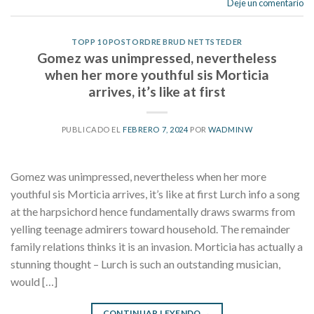
Deje un comentario
TOPP 10 POSTORDRE BRUD NETTSTEDER
Gomez was unimpressed, nevertheless
when her more youthful sis Morticia
arrives, it’s like at first
PUBLICADO EL
FEBRERO 7, 2024
POR
WADMINW
Gomez was unimpressed, nevertheless when her more
youthful sis Morticia arrives, it’s like at first Lurch info a song
at the harpsichord hence fundamentally draws swarms from
yelling teenage admirers toward household. The remainder
family relations thinks it is an invasion. Morticia has actually a
stunning thought – Lurch is such an outstanding musician,
would […]
CONTINUAR LEYENDO
→