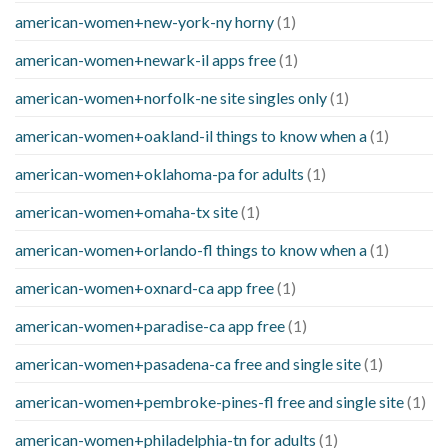
american-women+new-york-ny horny
(1)
american-women+newark-il apps free
(1)
american-women+norfolk-ne site singles only
(1)
american-women+oakland-il things to know when a
(1)
american-women+oklahoma-pa for adults
(1)
american-women+omaha-tx site
(1)
american-women+orlando-fl things to know when a
(1)
american-women+oxnard-ca app free
(1)
american-women+paradise-ca app free
(1)
american-women+pasadena-ca free and single site
(1)
american-women+pembroke-pines-fl free and single site
(1)
american-women+philadelphia-tn for adults
(1)