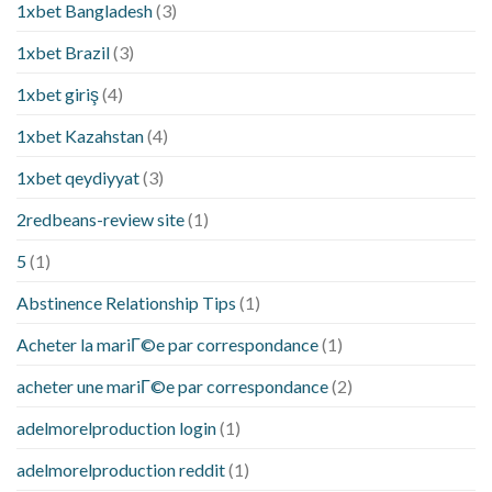
1xbet Bangladesh
(3)
1xbet Brazil
(3)
1xbet giriş
(4)
1xbet Kazahstan
(4)
1xbet qeydiyyat
(3)
2redbeans-review site
(1)
5
(1)
Abstinence Relationship Tips
(1)
Acheter la mariГ©e par correspondance
(1)
acheter une mariГ©e par correspondance
(2)
adelmorelproduction login
(1)
adelmorelproduction reddit
(1)