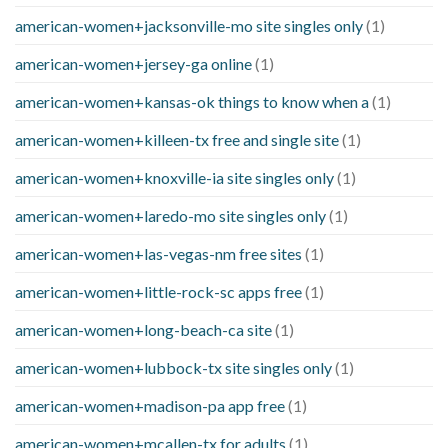
american-women+jacksonville-mo site singles only
(1)
american-women+jersey-ga online
(1)
american-women+kansas-ok things to know when a
(1)
american-women+killeen-tx free and single site
(1)
american-women+knoxville-ia site singles only
(1)
american-women+laredo-mo site singles only
(1)
american-women+las-vegas-nm free sites
(1)
american-women+little-rock-sc apps free
(1)
american-women+long-beach-ca site
(1)
american-women+lubbock-tx site singles only
(1)
american-women+madison-pa app free
(1)
american-women+mcallen-tx for adults
(1)