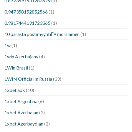
0.8723697931283529
(1)
0.947358152852566
(1)
0.9817444191723365
(1)
10 parasta postimyyntiГ¤ morsiamen
(1)
1w
(1)
1win Azerbajany
(4)
1Win Brasil
(1)
1WIN Official In Russia
(39)
1xbet apk
(10)
1xbet Argentina
(6)
1xbet Azerbajan
(3)
1xbet Azerbaydjan
(2)