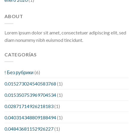
ABOUT
Lorem ipsum dolor sit amet, consectetuer adipiscing elit, sed
diam nonummy nibh euismod tincidunt.
CATEGORÍAS
! Без рубрики
(6)
0.015273024540583768
(1)
0.015350753969704534
(1)
0.02871714926218183
(1)
0.040314348809188494
(1)
0.04843681152926227
(1)