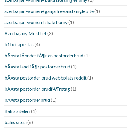
azerbaijan-women+ganja free and single site
(1)
azerbaijan-women+shaki horny
(1)
Azerbajany Mostbet
(3)
b1bet apostas
(4)
bÃ¤sta lÃ¤nder fÃ¶r en postorderbrud
(1)
bÃ¤sta land fÃ¶r postorderbrud
(1)
bÃ¤sta postorder brud webbplats reddit
(1)
bÃ¤sta postorder brudfÃ¶retag
(1)
bÃ¤sta postorderbrud
(1)
Bahis siteleri
(1)
bahis sitesi
(6)