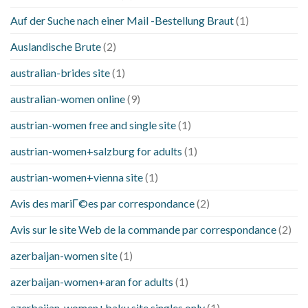
Auf der Suche nach einer Mail -Bestellung Braut
(1)
Auslandische Brute
(2)
australian-brides site
(1)
australian-women online
(9)
austrian-women free and single site
(1)
austrian-women+salzburg for adults
(1)
austrian-women+vienna site
(1)
Avis des mariГ©es par correspondance
(2)
Avis sur le site Web de la commande par correspondance
(2)
azerbaijan-women site
(1)
azerbaijan-women+aran for adults
(1)
azerbaijan-women+baku site singles only
(1)