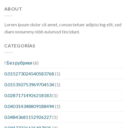
ABOUT
Lorem ipsum dolor sit amet, consectetuer adipiscing elit, sed
diam nonummy nibh euismod tincidunt.
CATEGORÍAS
! Без рубрики
(6)
0.015273024540583768
(1)
0.015350753969704534
(1)
0.02871714926218183
(1)
0.040314348809188494
(1)
0.04843681152926227
(1)
0.09177226125487825
(1)