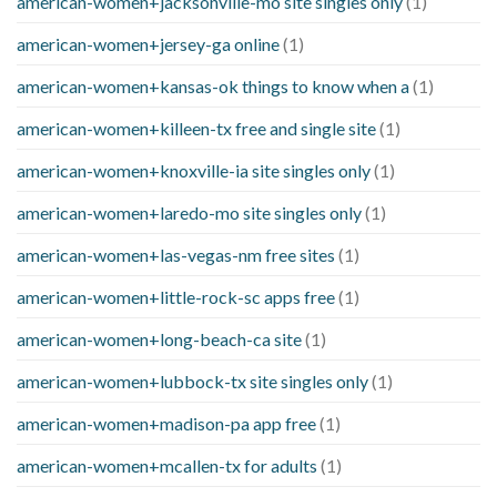
american-women+jacksonville-mo site singles only
(1)
american-women+jersey-ga online
(1)
american-women+kansas-ok things to know when a
(1)
american-women+killeen-tx free and single site
(1)
american-women+knoxville-ia site singles only
(1)
american-women+laredo-mo site singles only
(1)
american-women+las-vegas-nm free sites
(1)
american-women+little-rock-sc apps free
(1)
american-women+long-beach-ca site
(1)
american-women+lubbock-tx site singles only
(1)
american-women+madison-pa app free
(1)
american-women+mcallen-tx for adults
(1)