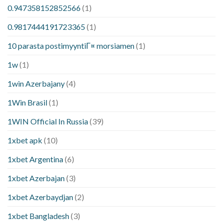
0.947358152852566
(1)
0.9817444191723365
(1)
10 parasta postimyyntiГ¤ morsiamen
(1)
1w
(1)
1win Azerbajany
(4)
1Win Brasil
(1)
1WIN Official In Russia
(39)
1xbet apk
(10)
1xbet Argentina
(6)
1xbet Azerbajan
(3)
1xbet Azerbaydjan
(2)
1xbet Bangladesh
(3)