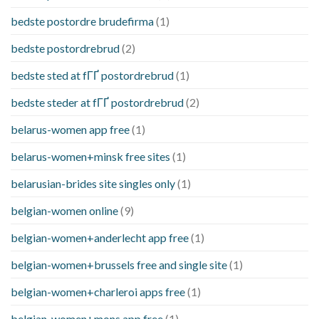
bedste postordre brudefirma
(1)
bedste postordrebrud
(2)
bedste sted at fГҐ postordrebrud
(1)
bedste steder at fГҐ postordrebrud
(2)
belarus-women app free
(1)
belarus-women+minsk free sites
(1)
belarusian-brides site singles only
(1)
belgian-women online
(9)
belgian-women+anderlecht app free
(1)
belgian-women+brussels free and single site
(1)
belgian-women+charleroi apps free
(1)
belgian-women+mons app free
(1)