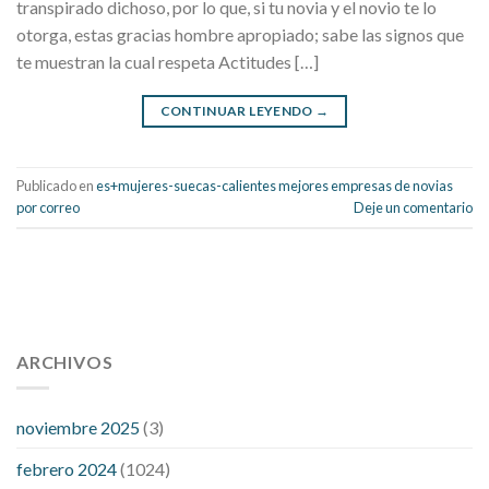
transpirado dichoso, por lo que, si tu novia y el novio te lo
otorga, estas gracias hombre apropiado; sabe las signos que
te muestran la cual respeta Actitudes […]
CONTINUAR LEYENDO
→
Publicado en
es+mujeres-suecas-calientes mejores empresas de novias
por correo
Deje un comentario
112 54 blood pressure
118 over 64 blood pressure
blood
pressure 112 50
ARCHIVOS
blood pressure medicine side effects
do any
fitness trackers monitor blood pressure
does blood pressure
rise during menopause
does hibiscus extract lower blood
noviembre 2025
(3)
pressure
high low number blood pressure
how much does
febrero 2024
(1024)
200 mg labetalol lower blood pressure
how to naturally