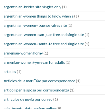
argentinian-brides site singles only
(1)
argentinian-women things to know when a
(1)
argentinian-women+buenos-aires site
(1)
argentinian-women+san-juan free and single site
(1)
argentinian-women+santa-fe free and single site
(1)
armenian-women horny
(1)
armenian-women+yerevan for adults
(1)
articles
(1)
Articles de la mariГ©e par correspondance
(1)
articoli per la sposa per corrispondenza
(1)
artГ­culos de novia por correo
(1)
asia-beauty-date-review online
(9)