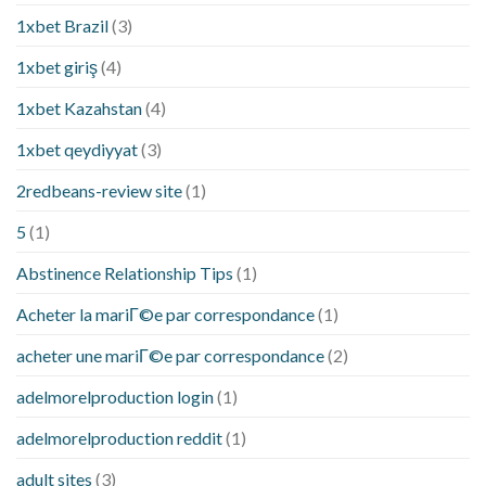
1xbet Brazil
(3)
1xbet giriş
(4)
1xbet Kazahstan
(4)
1xbet qeydiyyat
(3)
2redbeans-review site
(1)
5
(1)
Abstinence Relationship Tips
(1)
Acheter la mariГ©e par correspondance
(1)
acheter une mariГ©e par correspondance
(2)
adelmorelproduction login
(1)
adelmorelproduction reddit
(1)
adult sites
(3)