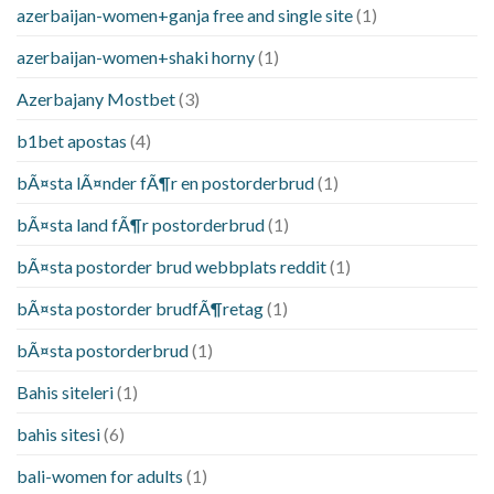
azerbaijan-women+ganja free and single site
(1)
azerbaijan-women+shaki horny
(1)
Azerbajany Mostbet
(3)
b1bet apostas
(4)
bÃ¤sta lÃ¤nder fÃ¶r en postorderbrud
(1)
bÃ¤sta land fÃ¶r postorderbrud
(1)
bÃ¤sta postorder brud webbplats reddit
(1)
bÃ¤sta postorder brudfÃ¶retag
(1)
bÃ¤sta postorderbrud
(1)
Bahis siteleri
(1)
bahis sitesi
(6)
bali-women for adults
(1)