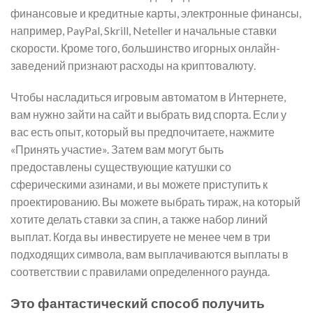
финансовые и кредитные карты, электронные финансы,
например, PayPal, Skrill, Neteller и начальные ставки
скорости. Кроме того, большинство игорных онлайн-
заведений признают расходы на криптовалюту.
Чтобы насладиться игровым автоматом в Интернете,
вам нужно зайти на сайт и выбрать вид спорта. Если у
вас есть опыт, который вы предпочитаете, нажмите
«Принять участие». Затем вам могут быть
предоставлены существующие катушки со
сферическими азинами, и вы можете приступить к
проектированию. Вы можете выбрать тираж, на который
хотите делать ставки за спин, а также набор линий
выплат. Когда вы инвестируете не менее чем в три
подходящих символа, вам выплачиваются выплаты в
соответствии с правилами определенного раунда.
Это фантастический способ получить