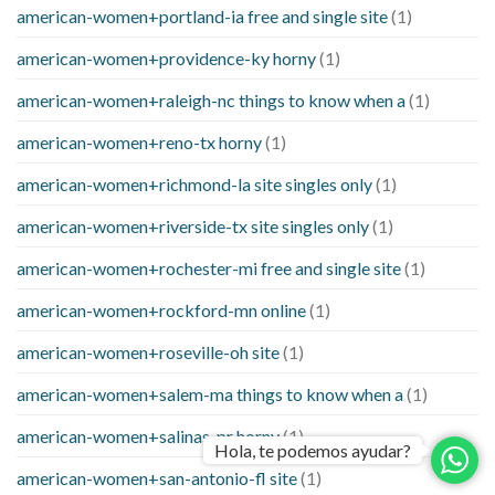
american-women+portland-ia free and single site
(1)
american-women+providence-ky horny
(1)
american-women+raleigh-nc things to know when a
(1)
american-women+reno-tx horny
(1)
american-women+richmond-la site singles only
(1)
american-women+riverside-tx site singles only
(1)
american-women+rochester-mi free and single site
(1)
american-women+rockford-mn online
(1)
american-women+roseville-oh site
(1)
american-women+salem-ma things to know when a
(1)
american-women+salinas-pr horny
(1)
Hola, te podemos ayudar?
american-women+san-antonio-fl site
(1)