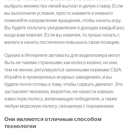
выбрать множество линий выплат и целую ставку. Если
вы выполнили условия, просто нажмите и немного
поменяйте направление вращения, чтобы начать игру.
Вы будете получать уведомления о доходах каждый раз,
когда вам повезет. Если вы новичок, то лучше начать с
малого и начать постепенно повышать свою позицию.
Однако в Интернете автоматы для видеопокера могут
быть не такими странными, как колесо казино, но они,
тем не менее, регулируются законными нормами США.
Играйте в проверенных игорных заведениях, и вы
будете почти готовы к тому, чтобы сорвать джекпот. Это
заставляет человека, вероятно, не нанести хорошо
известную полосу, включающую победителя, а также
любую морозную полосу, связанную с поражением.
Они являются отличным способом
технологии