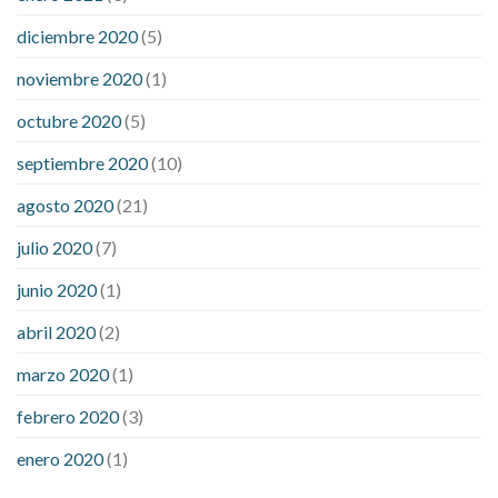
diciembre 2020
(5)
noviembre 2020
(1)
octubre 2020
(5)
septiembre 2020
(10)
agosto 2020
(21)
julio 2020
(7)
junio 2020
(1)
abril 2020
(2)
marzo 2020
(1)
febrero 2020
(3)
enero 2020
(1)