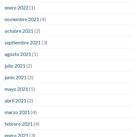
enero 2022
(1)
noviembre 2021
(4)
octubre 2021
(2)
septiembre 2021
(3)
agosto 2021
(1)
julio 2021
(2)
junio 2021
(2)
mayo 2021
(1)
abril 2021
(2)
marzo 2021
(4)
febrero 2021
(4)
enero 2021
(3)