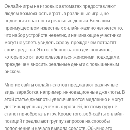
Онлайн-игры на игровых автоматах предоставляют
людям возможность играть в различные игры, не
подвергая опасности реальные деньги. Большим
преимуществом известных онлайн-казино является то,
что набор устройств невелик, и начинающие участники
могут не успеть увидеть сферу, прежде чем потратят
свои средства. Это особенно важно для новичков,
которые хотят воспользоваться женскими подходами,
прежде чем вносить реальные деньги с повышенным
риском.
Многие сайты онлайн-слотов предлагают различные
виды заработка, например, инновационные джекпоты. В
этой статье джекпоты увеличиваются медленно и могут
достичь крупных денежных уровней, поэтому гуру не
станет приобретать игру. Кроме того, веб-сайты онлайн-
позиций предлагают группу запросов на способы
пополнения и начала вывода средств. Обычно это