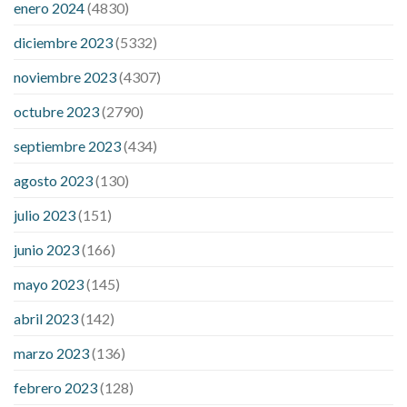
enero 2024
(4830)
blood pressure accurate
my blood pressure is suddenly high
diciembre 2023
(5332)
regular high blood pressure
should i be concerned about low
blood pressure
apple cider vinegar penis growth
are there
noviembre 2023
(4307)
any male enhancement pills that actually work
cbd gummies
for stamina
cbd gummies good for ed
cbd hemp gummies for
octubre 2023
(2790)
ed
dick hardening pills
do over the counter male enhancement
septiembre 2023
(434)
pills really work
does boosting testosterone increase penis
size
does circumcision affect penis growth
erection pills porn
agosto 2023
(130)
extreme vitality ed pills
how to get a bigger penis no pills
if i
julio 2023
(151)
lose weight will my penis be bigger
male enhancement pills
phone number
male sexual health pills
rejuvinate cbd
junio 2023
(166)
gummies
yuppie cbd gummies reviews
zebra cbd gummies
mayo 2023
(145)
reviews
are power cbd gummies legit
cbd gummies 300mg
choice
cbd gummies from shark tank
cbd gummies on shark
abril 2023
(142)
tank for ed
cbd gummy bear recipe with jello
cbd oil dosage
marzo 2023
(136)
calculator uk
cbd oil dosage chart
cbd oil for sex
performance
cbd oil in hair
cbd oil india
cbd oil to add to
febrero 2023
(128)
drinks
concord cbd gummies
dog cbd gummies for calming