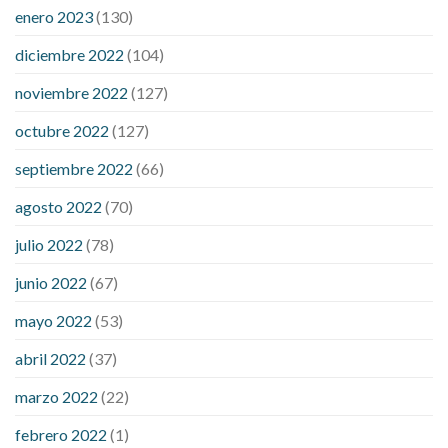
enero 2023
(130)
drops cbd thc gummies
honda cbd gummies para que sirve
medterra cbd oil amazon
my first experience with cbd oil
diciembre 2022
(104)
trufarm cbd gummies
vigorprimex cbd gummies
which is
noviembre 2022
(127)
better cbd oil or tincture
best adhd medicine for weight loss
does liver cancer cause weight loss
female 100 pound weight
octubre 2022
(127)
loss
gallbladder removal weight loss
is pomegranate bad for
septiembre 2022
(66)
weight loss
lupus and weight loss
medical weight loss dr
meta
for weight loss
precose weight loss
strict diet for weight loss
agosto 2022
(70)
symptom weight loss
blood sugar level 315
can milk raise
julio 2022
(78)
blood sugar levels
effect of steroids on blood sugar
ezetimibe and blood sugar
foods that will bring blood sugar
junio 2022
(67)
down
how to reduce blood sugar level immediately in hindi
mayo 2022
(53)
what does it mean when you have high blood sugar
what is
considered a low blood sugar level
what is normal blood
abril 2022
(37)
sugar an hour after eating
what to do when diabetic blood
marzo 2022
(22)
sugar is high
will exercise reduce blood sugar levels
febrero 2022
(1)