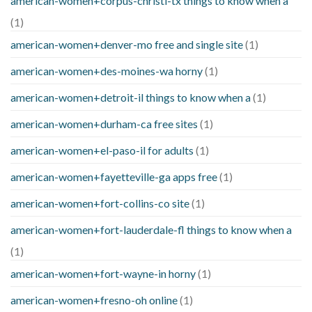
american-women+corpus-christi-tx things to know when a
(1)
american-women+denver-mo free and single site
(1)
american-women+des-moines-wa horny
(1)
american-women+detroit-il things to know when a
(1)
american-women+durham-ca free sites
(1)
american-women+el-paso-il for adults
(1)
american-women+fayetteville-ga apps free
(1)
american-women+fort-collins-co site
(1)
american-women+fort-lauderdale-fl things to know when a
(1)
american-women+fort-wayne-in horny
(1)
american-women+fresno-oh online
(1)