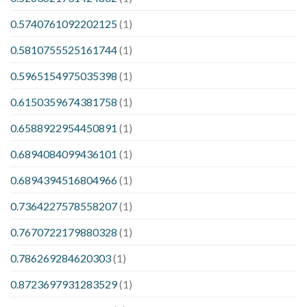
0.5740761092202125
(1)
0.5810755525161744
(1)
0.5965154975035398
(1)
0.6150359674381758
(1)
0.6588922954450891
(1)
0.6894084099436101
(1)
0.6894394516804966
(1)
0.7364227578558207
(1)
0.7670722179880328
(1)
0.786269284620303
(1)
0.8723697931283529
(1)