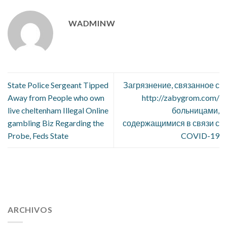
WADMINW
State Police Sergeant Tipped
Загрязнение, связанное с
Away from People who own
http://zabygrom.com/
live cheltenham Illegal Online
больницами,
gambling Biz Regarding the
содержащимися в связи с
Probe, Feds State
COVID-19
112 54 blood pressure
118 over 64 blood pressure
blood
pressure 112 50
ARCHIVOS
blood pressure medicine side effects
do any
fitness trackers monitor blood pressure
does blood pressure