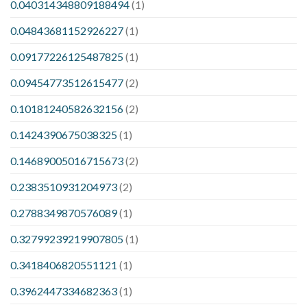
0.040314348809188494
(1)
0.04843681152926227
(1)
0.09177226125487825
(1)
0.09454773512615477
(2)
0.10181240582632156
(2)
0.1424390675038325
(1)
0.14689005016715673
(2)
0.2383510931204973
(2)
0.2788349870576089
(1)
0.32799239219907805
(1)
0.3418406820551121
(1)
0.3962447334682363
(1)