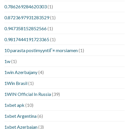
0.786269284620303
(1)
0.8723697931283529
(1)
0.947358152852566
(1)
0.9817444191723365
(1)
10 parasta postimyyntiГ¤ morsiamen
(1)
1w
(1)
1win Azerbajany
(4)
1Win Brasil
(1)
1WIN Official In Russia
(39)
1xbet apk
(10)
1xbet Argentina
(6)
1xbet Azerbajan
(3)