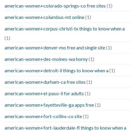
american-women+colorado-springs-co free sites
(1)
american-women+columbus-mt online
(1)
american-women+corpus-christi-tx things to know when a
(1)
american-women+denver-mo free and single site
(1)
american-women+des-moines-wa horny
(1)
american-women+detroit-il things to know when a
(1)
american-women+durham-ca free sites
(1)
american-women+el-paso-il for adults
(1)
american-women+fayetteville-ga apps free
(1)
american-women+fort-collins-co site
(1)
american-women+fort-lauderdale-fl things to know when a