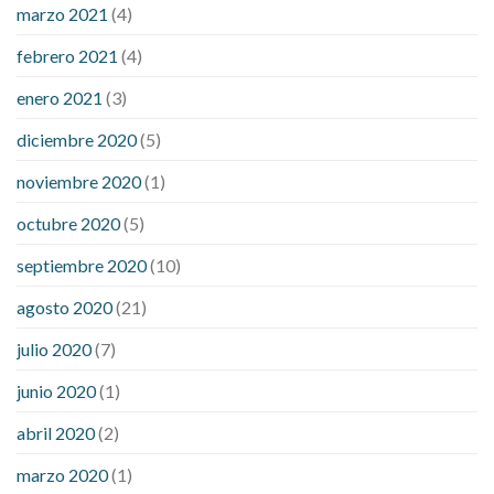
marzo 2021
(4)
febrero 2021
(4)
enero 2021
(3)
diciembre 2020
(5)
noviembre 2020
(1)
octubre 2020
(5)
septiembre 2020
(10)
agosto 2020
(21)
julio 2020
(7)
junio 2020
(1)
abril 2020
(2)
marzo 2020
(1)