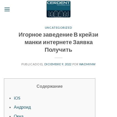
Skip
to
content
UNCATEGORIZED
Игорное заведение В крейзи
манки интернете Заявка
Получить
PUBLICADO EL
DICIEMBRE 9, 2022
POR
WADMINW
Содержание
iOS
Андроид
Окна