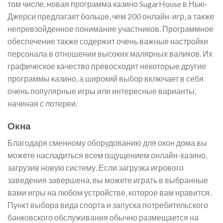
том числе, новая программа казино SugarHouse в Нью-
Джерси предлагает больше, чем 200 онлайн-игр, а также
непревзойденное понимание участников. Программное
обеспечение также содержит очень важные настройки
персонала в отношении высоких малярных валиков. Их
графическое качество превосходит некоторые другие
программы казино, а широкий выбор включает в себя
очень популярные игры или интересные варианты,
начиная с лотереи.
Окна
Благодаря сменному оборудованию для окон дома вы
можете насладиться всем ощущением онлайн-казино,
загрузив новую систему. Если загрузка игрового
заведения завершена, вы можете играть в выбранные
вами игры на любом устройстве, которое вам нравится.
Пункт выбора вида спорта и запуска потребительского
банковского обслуживания обычно размещается на