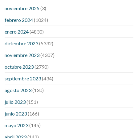
rise during menopause
does hibiscus extract lower blood
noviembre 2025
(3)
pressure
high low number blood pressure
how much does
febrero 2024
(1024)
200 mg labetalol lower blood pressure
how to naturally
control blood pressure
intuniv low blood pressure
is a wrist
enero 2024
(4830)
blood pressure accurate
my blood pressure is suddenly high
diciembre 2023
(5332)
regular high blood pressure
should i be concerned about low
blood pressure
apple cider vinegar penis growth
are there
noviembre 2023
(4307)
any male enhancement pills that actually work
cbd gummies
for stamina
cbd gummies good for ed
cbd hemp gummies for
octubre 2023
(2790)
ed
dick hardening pills
do over the counter male enhancement
septiembre 2023
(434)
pills really work
does boosting testosterone increase penis
size
does circumcision affect penis growth
erection pills porn
agosto 2023
(130)
extreme vitality ed pills
how to get a bigger penis no pills
if i
julio 2023
(151)
lose weight will my penis be bigger
male enhancement pills
phone number
male sexual health pills
rejuvinate cbd
junio 2023
(166)
gummies
yuppie cbd gummies reviews
zebra cbd gummies
mayo 2023
(145)
reviews
are power cbd gummies legit
cbd gummies 300mg
choice
cbd gummies from shark tank
cbd gummies on shark
abril 2023
(142)