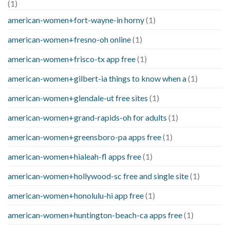
(1)
american-women+fort-wayne-in horny
(1)
american-women+fresno-oh online
(1)
american-women+frisco-tx app free
(1)
american-women+gilbert-ia things to know when a
(1)
american-women+glendale-ut free sites
(1)
american-women+grand-rapids-oh for adults
(1)
american-women+greensboro-pa apps free
(1)
american-women+hialeah-fl apps free
(1)
american-women+hollywood-sc free and single site
(1)
american-women+honolulu-hi app free
(1)
american-women+huntington-beach-ca apps free
(1)