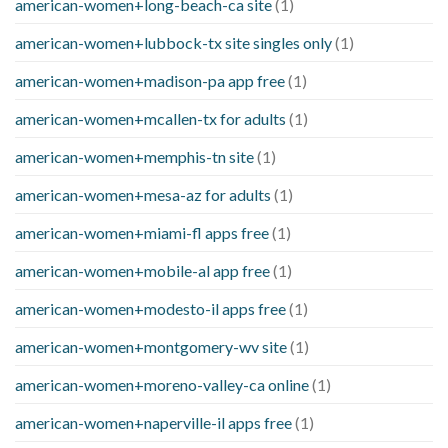
american-women+long-beach-ca site
(1)
american-women+lubbock-tx site singles only
(1)
american-women+madison-pa app free
(1)
american-women+mcallen-tx for adults
(1)
american-women+memphis-tn site
(1)
american-women+mesa-az for adults
(1)
american-women+miami-fl apps free
(1)
american-women+mobile-al app free
(1)
american-women+modesto-il apps free
(1)
american-women+montgomery-wv site
(1)
american-women+moreno-valley-ca online
(1)
american-women+naperville-il apps free
(1)