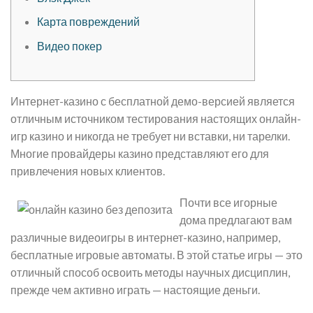
Карта повреждений
Видео покер
Интернет-казино с бесплатной демо-версией является
отличным источником тестирования настоящих онлайн-
игр казино и никогда не требует ни вставки, ни тарелки.
Многие провайдеры казино представляют его для
привлечения новых клиентов.
Почти все игорные
дома предлагают вам
различные видеоигры в интернет-казино, например,
бесплатные игровые автоматы.
В этой статье игры — это
отличный способ освоить методы научных дисциплин,
прежде чем активно играть — настоящие деньги.