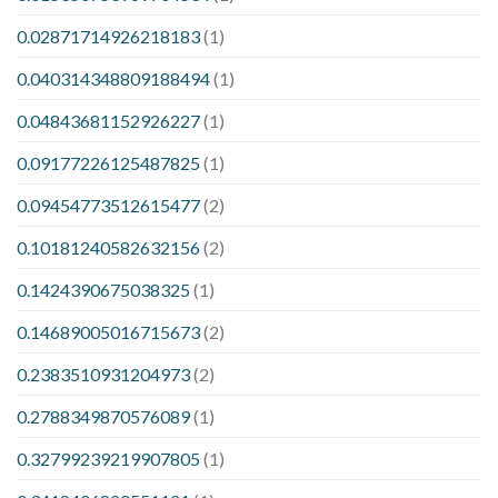
0.02871714926218183
(1)
0.040314348809188494
(1)
0.04843681152926227
(1)
0.09177226125487825
(1)
0.09454773512615477
(2)
0.10181240582632156
(2)
0.1424390675038325
(1)
0.14689005016715673
(2)
0.2383510931204973
(2)
0.2788349870576089
(1)
0.32799239219907805
(1)