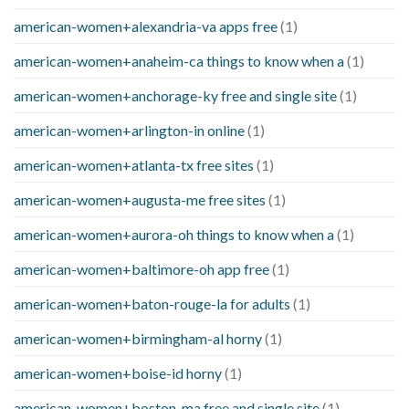
american-women+alexandria-va apps free
(1)
american-women+anaheim-ca things to know when a
(1)
american-women+anchorage-ky free and single site
(1)
american-women+arlington-in online
(1)
american-women+atlanta-tx free sites
(1)
american-women+augusta-me free sites
(1)
american-women+aurora-oh things to know when a
(1)
american-women+baltimore-oh app free
(1)
american-women+baton-rouge-la for adults
(1)
american-women+birmingham-al horny
(1)
american-women+boise-id horny
(1)
american-women+boston-ma free and single site
(1)