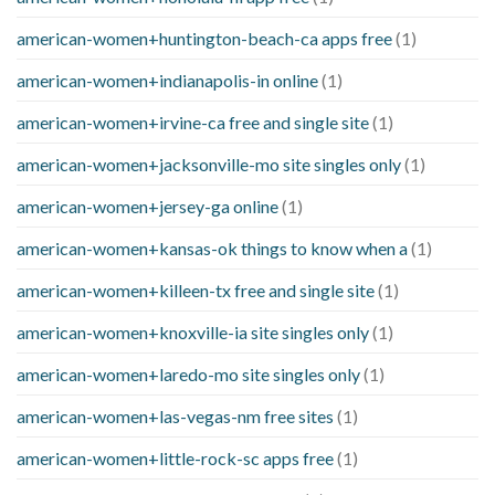
american-women+huntington-beach-ca apps free
(1)
american-women+indianapolis-in online
(1)
american-women+irvine-ca free and single site
(1)
american-women+jacksonville-mo site singles only
(1)
american-women+jersey-ga online
(1)
american-women+kansas-ok things to know when a
(1)
american-women+killeen-tx free and single site
(1)
american-women+knoxville-ia site singles only
(1)
american-women+laredo-mo site singles only
(1)
american-women+las-vegas-nm free sites
(1)
american-women+little-rock-sc apps free
(1)