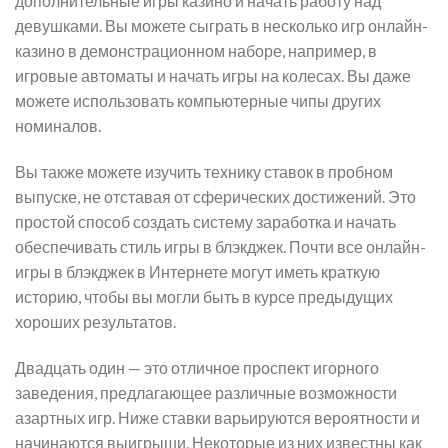
дополнительные игры казино и начать работу над
девушками. Вы можете сыграть в несколько игр онлайн-
казино в демонстрационном наборе, например, в
игровые автоматы и начать игры на колесах. Вы даже
можете использовать компьютерные чипы других
номиналов.
Вы также можете изучить технику ставок в пробном
выпуске, не отставая от сферических достижений. Это
простой способ создать систему заработка и начать
обеспечивать стиль игры в блэкджек. Почти все онлайн-
игры в блэкджек в Интернете могут иметь краткую
историю, чтобы вы могли быть в курсе предыдущих
хороших результатов.
Двадцать один — это отличное проспект игорного
заведения, предлагающее различные возможности
азартных игр. Ниже ставки варьируются вероятности и
начинаются выигрыши. Некоторые из них известны как