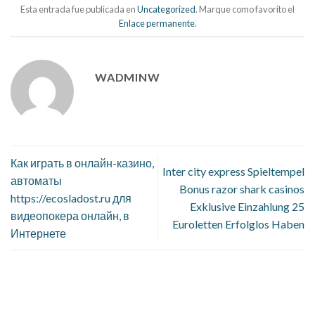
Esta entrada fue publicada en
Uncategorized
. Marque como favorito el
Enlace permanente
.
WADMINW
Как играть в онлайн-казино,
Inter city express Spieltempel
автоматы
Bonus razor shark casinos
https://ecosladost.ru для
Exklusive Einzahlung 25
видеопокера онлайн, в
Euroletten Erfolglos Haben
Интернете