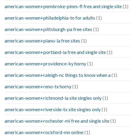
american-women+pembroke-pines-fl free and single site
(1)
american-women+philadelphia-tn for adults
(1)
american-women+pittsburgh-pa free sites
(1)
american-women+plano-ia free sites
(1)
american-women+portland-ia free and single site
(1)
american-women+providence-ky horny
(1)
american-women+raleigh-nc things to know when a
(1)
american-women+reno-tx horny
(1)
american-women+richmond-la site singles only
(1)
american-women+riverside-tx site singles only
(1)
american-women+rochester-mi free and single site
(1)
american-women+rockford-mn online
(1)