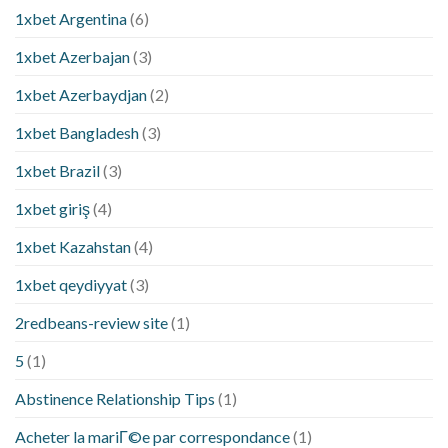
1xbet Argentina
(6)
1xbet Azerbajan
(3)
1xbet Azerbaydjan
(2)
1xbet Bangladesh
(3)
1xbet Brazil
(3)
1xbet giriş
(4)
1xbet Kazahstan
(4)
1xbet qeydiyyat
(3)
2redbeans-review site
(1)
5
(1)
Abstinence Relationship Tips
(1)
Acheter la mariГ©e par correspondance
(1)