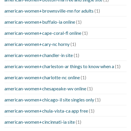
american-women+brownsville-mn for adults
(1)
american-women+buffalo-ia online
(1)
american-women+cape-coral-fl online
(1)
american-women+cary-nc horny
(1)
american-women+chandler-in site
(1)
american-women+charleston-ar things to know when a
(1)
american-women+charlotte-nc online
(1)
american-women+chesapeake-wv online
(1)
american-women+chicago-il site singles only
(1)
american-women+chula-vista-ca app free
(1)
american-women+cincinnati-ia site
(1)