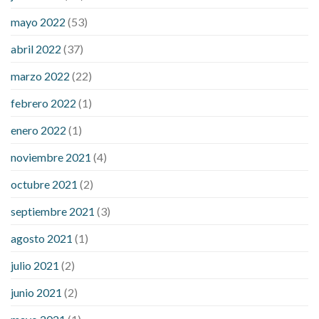
down
how to reduce blood sugar level immediately in hindi
mayo 2022
(53)
what does it mean when you have high blood sugar
what is
considered a low blood sugar level
what is normal blood
abril 2022
(37)
sugar an hour after eating
what to do when diabetic blood
marzo 2022
(22)
sugar is high
will exercise reduce blood sugar levels
febrero 2022
(1)
enero 2022
(1)
noviembre 2021
(4)
octubre 2021
(2)
septiembre 2021
(3)
agosto 2021
(1)
julio 2021
(2)
junio 2021
(2)