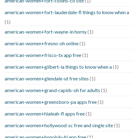
american-women+fort-collins-co site
(1)
american-women+fort-lauderdale-fl things to know when a
(1)
american-women+fort-wayne-in horny
(1)
american-women+fresno-oh online
(1)
american-women+frisco-tx app free
(1)
american-women+gilbert-ia things to know when a
(1)
american-women+glendale-ut free sites
(1)
american-women+grand-rapids-oh for adults
(1)
american-women+greensboro-pa apps free
(1)
american-women+hialeah-fl apps free
(1)
american-women+hollywood-sc free and single site
(1)
american-women+honolulu-hi app free
(1)