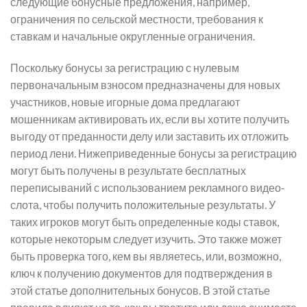
следующие бонусные предложения, например,
ограничения по сельской местности, требования к
ставкам и начальные округленные ограничения.
Поскольку бонусы за регистрацию с нулевым
первоначальным взносом предназначены для новых
участников, новые игорные дома предлагают
мошенникам активировать их, если вы хотите получить
выгоду от преданности делу или заставить их отложить
период лени. Нижеприведенные бонусы за регистрацию
могут быть получены в результате бесплатных
переписываний с использованием рекламного видео-
слота, чтобы получить положительные результаты. У
таких игроков могут быть определенные коды ставок,
которые некоторым следует изучить. Это также может
быть проверка того, кем вы являетесь, или, возможно,
ключ к получению документов для подтверждения в
этой статье дополнительных бонусов. В этой статье