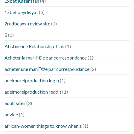
1xbet Kazahstan
(4)
1xbet qeydiyyat
(3)
2redbeans-review site
(1)
5
(1)
Abstinence Relationship Tips
(1)
Acheter la mariГ©e par correspondance
(1)
acheter une mariГ©e par correspondance
(2)
adelmorelproduction login
(1)
adelmorelproduction reddit
(1)
adult sites
(3)
advice
(1)
african-women things to know when a
(1)