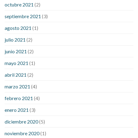
octubre 2021
(2)
septiembre 2021
(3)
agosto 2021
(1)
julio 2021
(2)
junio 2021
(2)
mayo 2021
(1)
abril 2021
(2)
marzo 2021
(4)
febrero 2021
(4)
enero 2021
(3)
diciembre 2020
(5)
noviembre 2020
(1)