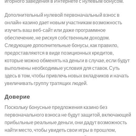
игорного заведения в Интернете с нулевым бонусом.
Дополнительный нулевой первоначальный взнос в
онлайн-казино дает новым участникам возможность
изучить ваш веб-сайт или даже программное
обеспечение, не рискуя собственным доходом.
Следующие дополнительные бонусы, как правило,
предоставляются в виде позиционных кредитов,
которые можно обменять на деньги в случае, если будут
выполнены необходимые условия для ставок. Суть
здесь в том, чтобы привлечь новых вкладчиков и начать
увеличивать группу тратящих людей.
Доверие
Поскольку бонусные предложения казино без
первоначального взноса не будут защитой, включающей
прибыльные реальные деньги, они дадут возможность
найти место, чтобы увидеть свои игры в прошлом,