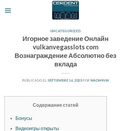
Skip
to
content
UNCATEGORIZED
Игорное заведение Онлайн
vulkanvegasslots com
Вознаграждение Абсолютно без
вклада
PUBLICADO EL
SEPTIEMBRE 16, 2023
POR
WADMINW
Содержание статей
Бонусы
Видеоигры открыты