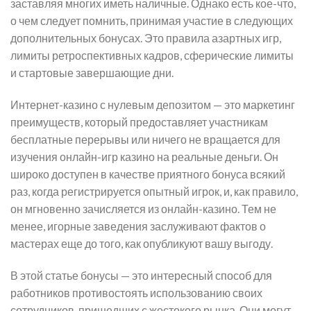
заставляя многих иметь наличные. Однако есть кое-что,
о чем следует помнить, принимая участие в следующих
дополнительных бонусах. Это правила азартных игр,
лимиты ретроспективных кадров, сферические лимиты
и стартовые завершающие дни.
Интернет-казино с нулевым депозитом — это маркетинг
преимуществ, который предоставляет участникам
бесплатные перерывы или ничего не вращается для
изучения онлайн-игр казино на реальные деньги. Он
широко доступен в качестве приятного бонуса всякий
раз, когда регистрируется опытный игрок, и, как правило,
он мгновенно зачисляется из онлайн-казино. Тем не
менее, игорные заведения заслуживают фактов о
мастерах еще до того, как опубликуют вашу выгоду.
В этой статье бонусы — это интересный способ для
работников противостоять использованию своих
сотрудников, пришедших с жестокого рынка. Они могут