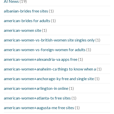
AI News
(19)
albanian-brides free sites
(1)
american-brides for adults
(1)
american-women site
(1)
american-women-vs-british-women site singles only
(1)
american-women-vs-foreign-women for adults
(1)
american-women+alexandria-va apps free
(1)
american-women+anaheim-ca things to know when a
(1)
american-women+anchorage-ky free and single site
(1)
american-women+arlington-in online
(1)
american-women+atlanta-tx free sites
(1)
american-women+augusta-me free sites
(1)