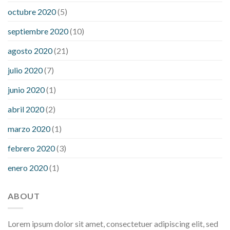
octubre 2020
(5)
septiembre 2020
(10)
agosto 2020
(21)
julio 2020
(7)
junio 2020
(1)
abril 2020
(2)
marzo 2020
(1)
febrero 2020
(3)
enero 2020
(1)
ABOUT
Lorem ipsum dolor sit amet, consectetuer adipiscing elit, sed