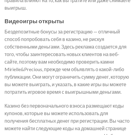
правила влияют на то, как вы тратите или даже снимаете
выигрыш.
Видеоигры открыты
Бездепозитные бонусы за регистрацию — отличный
способ попробовать себя в казино, не рискуя
собственными деньгами. Здесь реклама создается для
того, чтобы заинтересовать новых клиентов на веб-
сайте, поэтому вам необходимо проверить камни
Mirielle&Precious, прежде чем объявлять о какой-либо
публикации. Они могут ограничить сумму денег, которую
вы можете выиграть, и указать, в какие игры вы можете
потратить игровое время с выигрышными деньгами.
Казино без первоначального взноса размещают коды
купонов, которые вы можете использовать для
получения бесплатных денег при регистрации. Вы часто
можете найти следующие коды на домашней странице