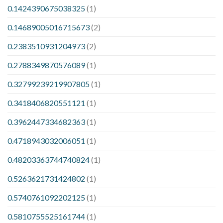
0.1424390675038325
(1)
0.14689005016715673
(2)
0.2383510931204973
(2)
0.2788349870576089
(1)
0.32799239219907805
(1)
0.3418406820551121
(1)
0.3962447334682363
(1)
0.4718943032006051
(1)
0.48203363744740824
(1)
0.5263621731424802
(1)
0.5740761092202125
(1)
0.5810755525161744
(1)