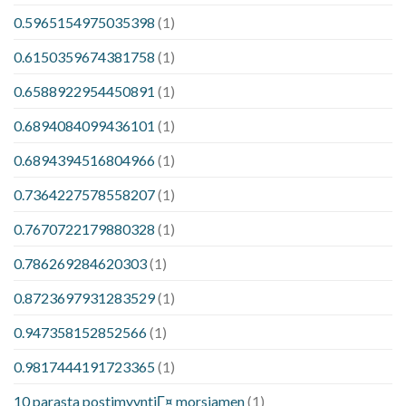
0.5965154975035398
(1)
0.6150359674381758
(1)
0.6588922954450891
(1)
0.6894084099436101
(1)
0.6894394516804966
(1)
0.7364227578558207
(1)
0.7670722179880328
(1)
0.786269284620303
(1)
0.8723697931283529
(1)
0.947358152852566
(1)
0.9817444191723365
(1)
10 parasta postimyyntiГ¤ morsiamen
(1)