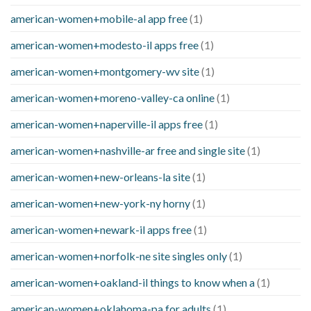
american-women+mobile-al app free
(1)
american-women+modesto-il apps free
(1)
american-women+montgomery-wv site
(1)
american-women+moreno-valley-ca online
(1)
american-women+naperville-il apps free
(1)
american-women+nashville-ar free and single site
(1)
american-women+new-orleans-la site
(1)
american-women+new-york-ny horny
(1)
american-women+newark-il apps free
(1)
american-women+norfolk-ne site singles only
(1)
american-women+oakland-il things to know when a
(1)
american-women+oklahoma-pa for adults
(1)