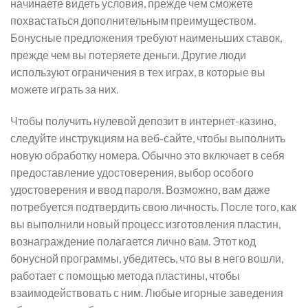
начинаете видеть условия, прежде чем сможете
похвастаться дополнительным преимуществом.
Бонусные предложения требуют наименьших ставок,
прежде чем вы потеряете деньги. Другие люди
используют ограничения в тех играх, в которые вы
можете играть за них.
Чтобы получить нулевой депозит в интернет-казино,
следуйте инструкциям на веб-сайте, чтобы выполнить
новую обработку номера. Обычно это включает в себя
предоставление удостоверения, выбор особого
удостоверения и ввод пароля. Возможно, вам даже
потребуется подтвердить свою личность. После того, как
вы выполнили новый процесс изготовления пластин,
вознаграждение полагается лично вам. Этот код
бонусной программы, убедитесь, что вы в него вошли,
работает с помощью метода пластины, чтобы
взаимодействовать с ним. Любые игорные заведения