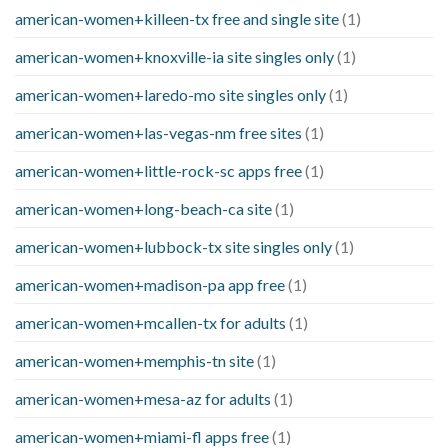
american-women+killeen-tx free and single site
(1)
american-women+knoxville-ia site singles only
(1)
american-women+laredo-mo site singles only
(1)
american-women+las-vegas-nm free sites
(1)
american-women+little-rock-sc apps free
(1)
american-women+long-beach-ca site
(1)
american-women+lubbock-tx site singles only
(1)
american-women+madison-pa app free
(1)
american-women+mcallen-tx for adults
(1)
american-women+memphis-tn site
(1)
american-women+mesa-az for adults
(1)
american-women+miami-fl apps free
(1)