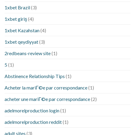
1xbet Brazil
(3)
1xbet giriş
(4)
1xbet Kazahstan
(4)
1xbet qeydiyyat
(3)
2redbeans-review site
(1)
5
(1)
Abstinence Relationship Tips
(1)
Acheter la mariГ©e par correspondance
(1)
acheter une mariГ©e par correspondance
(2)
adelmorelproduction login
(1)
adelmorelproduction reddit
(1)
adult sites
(3)