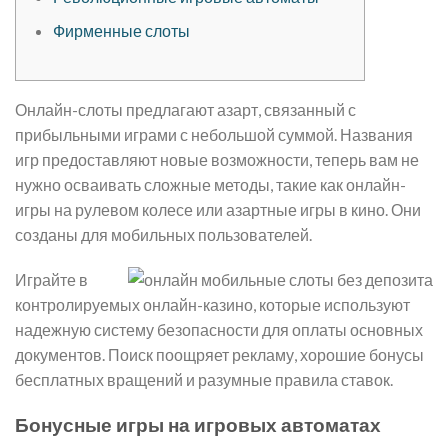
Фирменные слоты
Онлайн-слоты предлагают азарт, связанный с
прибыльными играми с небольшой суммой. Названия
игр предоставляют новые возможности, теперь вам не
нужно осваивать сложные методы, такие как онлайн-
игры на рулевом колесе или азартные игры в кино. Они
созданы для мобильных пользователей.
Играйте в
контролируемых онлайн-казино, которые используют
надежную систему безопасности для оплаты основных
документов.
Поиск поощряет рекламу, хорошие бонусы
бесплатных вращений и разумные правила ставок.
Бонусные игры на игровых автоматах