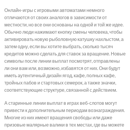
Онлайн-игры с игровыми автоматами немного
отличаются от своих аналогов в зависимости от
местности, но все они основаны на одной и той же идее.
Обычно люди нажимают кнопку смены человека, чтобы
активировать новую рыболовную катушку нахлыстом, а
затем одну, если вы хотите выбрать, сколько тысяч
кредитов можно сделать для ставок за вращение. Новые
символы после линии выплат посмотрят, отправлены
ли они вам или, возможно, избавятся от них. Они будут
иметь аутентичный дизайн ягод, кафе, полных кафе,
тройных пабов и стартовых семерок, а также значки,
соответствующие структуре, связанной с действием.
А старинные линии выплат в играх веб-слотов могут
привести к дополнительным периодам вознаграждения.
Многие из них имеют вращения свободы или даже
призовые малярные валики в тех местах, где вы можете