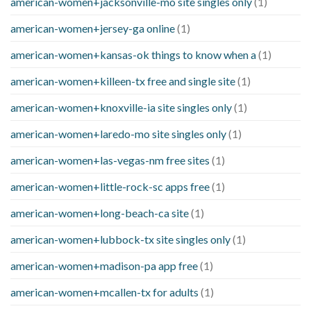
american-women+jacksonville-mo site singles only
(1)
american-women+jersey-ga online
(1)
american-women+kansas-ok things to know when a
(1)
american-women+killeen-tx free and single site
(1)
american-women+knoxville-ia site singles only
(1)
american-women+laredo-mo site singles only
(1)
american-women+las-vegas-nm free sites
(1)
american-women+little-rock-sc apps free
(1)
american-women+long-beach-ca site
(1)
american-women+lubbock-tx site singles only
(1)
american-women+madison-pa app free
(1)
american-women+mcallen-tx for adults
(1)