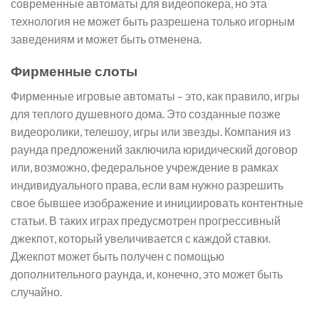
современные автоматы для видеопокера, но эта
технология не может быть разрешена только игорным
заведениям и может быть отменена.
Фирменные слоты
Фирменные игровые автоматы – это, как правило, игры
для теплого душевного дома. Это созданные позже
видеоролики, телешоу, игры или звезды. Компания из
раунда предложений заключила юридический договор
или, возможно, федеральное учреждение в рамках
индивидуального права, если вам нужно разрешить
свое бывшее изображение и инициировать контентные
статьи. В таких играх предусмотрен прогрессивный
джекпот, который увеличивается с каждой ставки.
Джекпот может быть получен с помощью
дополнительного раунда, и, конечно, это может быть
случайно.