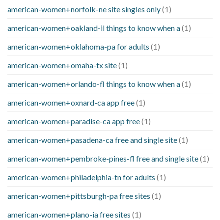
american-women+norfolk-ne site singles only
(1)
american-women+oakland-il things to know when a
(1)
american-women+oklahoma-pa for adults
(1)
american-women+omaha-tx site
(1)
american-women+orlando-fl things to know when a
(1)
american-women+oxnard-ca app free
(1)
american-women+paradise-ca app free
(1)
american-women+pasadena-ca free and single site
(1)
american-women+pembroke-pines-fl free and single site
(1)
american-women+philadelphia-tn for adults
(1)
american-women+pittsburgh-pa free sites
(1)
american-women+plano-ia free sites
(1)