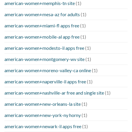
american-women+memphis-tn site
(1)
american-women+mesa-az for adults
(1)
american-women+miami-fl apps free
(1)
american-women+mobile-al app free
(1)
american-women+modesto-il apps free
(1)
american-women+montgomery-wv site
(1)
american-women+moreno-valley-ca online
(1)
american-women+naperville-il apps free
(1)
american-women+nashville-ar free and single site
(1)
american-women+new-orleans-la site
(1)
american-women+new-york-ny horny
(1)
american-women+newark-il apps free
(1)