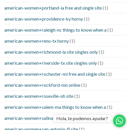
american-women+portland-ia free and single site
(1)
american-women+providence-ky horny
(1)
american-women+raleigh-nc things to know when a
(1)
american-women+reno-tx horny
(1)
american-women+richmond-la site singles only
(1)
american-women+riverside-tx site singles only
(1)
american-women+rochester-mi free and single site
(1)
american-women+rockford-mn online
(1)
american-women+roseville-oh site
(1)
american-women+salem-ma things to know when a
(1)
american-women+salinas-pr horny
(1)
Hola, te podemos ayudar?
american-women+san-antonio-fl site
(1)