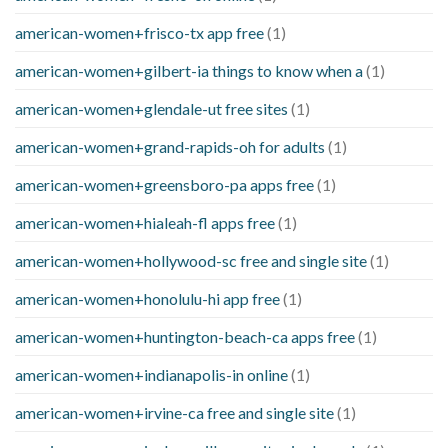
american-women+frisco-tx app free
(1)
american-women+gilbert-ia things to know when a
(1)
american-women+glendale-ut free sites
(1)
american-women+grand-rapids-oh for adults
(1)
american-women+greensboro-pa apps free
(1)
american-women+hialeah-fl apps free
(1)
american-women+hollywood-sc free and single site
(1)
american-women+honolulu-hi app free
(1)
american-women+huntington-beach-ca apps free
(1)
american-women+indianapolis-in online
(1)
american-women+irvine-ca free and single site
(1)