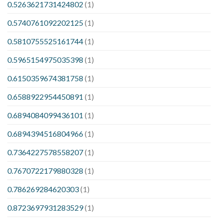
0.5263621731424802
(1)
0.5740761092202125
(1)
0.5810755525161744
(1)
0.5965154975035398
(1)
0.6150359674381758
(1)
0.6588922954450891
(1)
0.6894084099436101
(1)
0.6894394516804966
(1)
0.7364227578558207
(1)
0.7670722179880328
(1)
0.786269284620303
(1)
0.8723697931283529
(1)