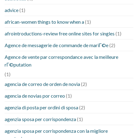
advice
(1)
african-women things to know when a
(1)
afrointroductions-review free online sites for singles
(1)
Agence de messagerie de commande de mariГ©e
(2)
Agence de vente par correspondance avec la meilleure
rГ©putation
(1)
agencia de correo de orden de novia
(2)
agencia de novias por correo
(1)
agenzia di posta per ordini di sposa
(2)
agenzia sposa per corrispondenza
(1)
agenzia sposa per corrispondenza con la migliore