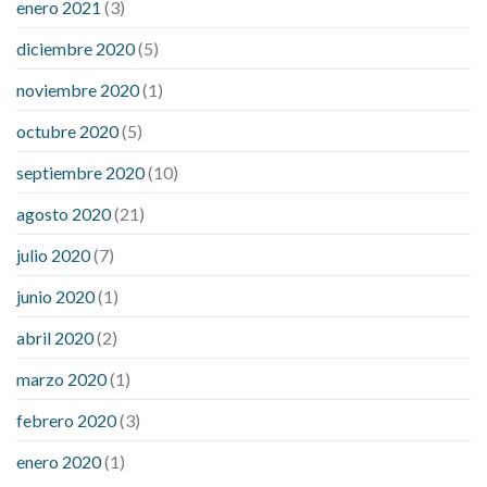
enero 2021
(3)
diciembre 2020
(5)
noviembre 2020
(1)
octubre 2020
(5)
septiembre 2020
(10)
agosto 2020
(21)
julio 2020
(7)
junio 2020
(1)
abril 2020
(2)
marzo 2020
(1)
febrero 2020
(3)
enero 2020
(1)