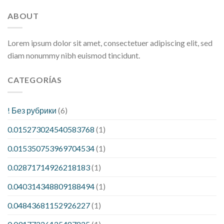
ABOUT
Lorem ipsum dolor sit amet, consectetuer adipiscing elit, sed
diam nonummy nibh euismod tincidunt.
CATEGORÍAS
! Без рубрики
(6)
0.015273024540583768
(1)
0.015350753969704534
(1)
0.02871714926218183
(1)
0.040314348809188494
(1)
0.04843681152926227
(1)