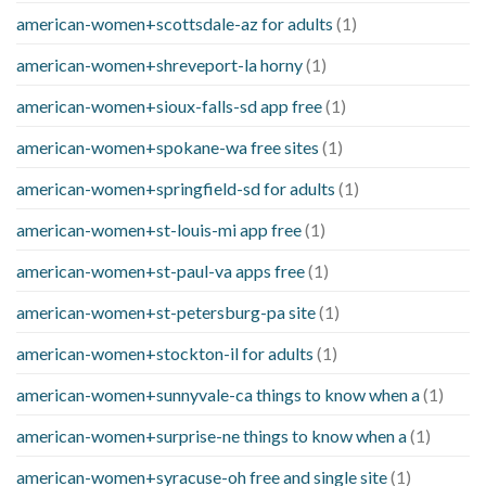
american-women+scottsdale-az for adults
(1)
american-women+shreveport-la horny
(1)
american-women+sioux-falls-sd app free
(1)
american-women+spokane-wa free sites
(1)
american-women+springfield-sd for adults
(1)
american-women+st-louis-mi app free
(1)
american-women+st-paul-va apps free
(1)
american-women+st-petersburg-pa site
(1)
american-women+stockton-il for adults
(1)
american-women+sunnyvale-ca things to know when a
(1)
american-women+surprise-ne things to know when a
(1)
american-women+syracuse-oh free and single site
(1)