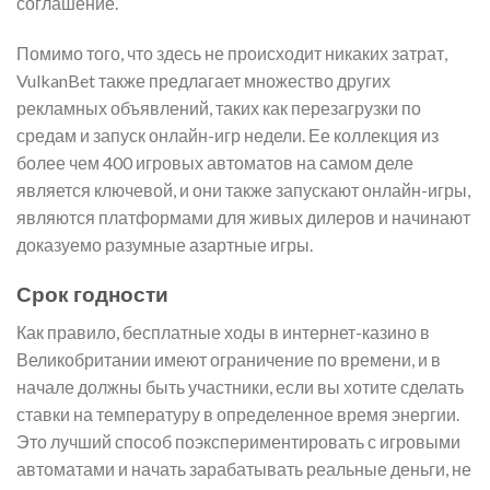
соглашение.
Помимо того, что здесь не происходит никаких затрат,
VulkanBet также предлагает множество других
рекламных объявлений, таких как перезагрузки по
средам и запуск онлайн-игр недели. Ее коллекция из
более чем 400 игровых автоматов на самом деле
является ключевой, и они также запускают онлайн-игры,
являются платформами для живых дилеров и начинают
доказуемо разумные азартные игры.
Срок годности
Как правило, бесплатные ходы в интернет-казино в
Великобритании имеют ограничение по времени, и в
начале должны быть участники, если вы хотите сделать
ставки на температуру в определенное время энергии.
Это лучший способ поэкспериментировать с игровыми
автоматами и начать зарабатывать реальные деньги, не