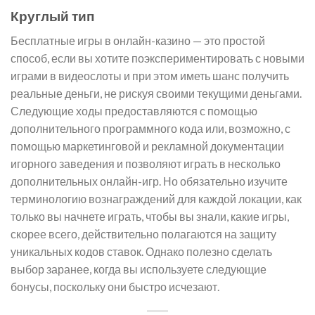
Круглый тип
Бесплатные игры в онлайн-казино — это простой
способ, если вы хотите поэкспериментировать с новыми
играми в видеослоты и при этом иметь шанс получить
реальные деньги, не рискуя своими текущими деньгами.
Следующие ходы предоставляются с помощью
дополнительного программного кода или, возможно, с
помощью маркетинговой и рекламной документации
игорного заведения и позволяют играть в несколько
дополнительных онлайн-игр. Но обязательно изучите
терминологию вознаграждений для каждой локации, как
только вы начнете играть, чтобы вы знали, какие игры,
скорее всего, действительно полагаются на защиту
уникальных кодов ставок. Однако полезно сделать
выбор заранее, когда вы используете следующие
бонусы, поскольку они быстро исчезают.