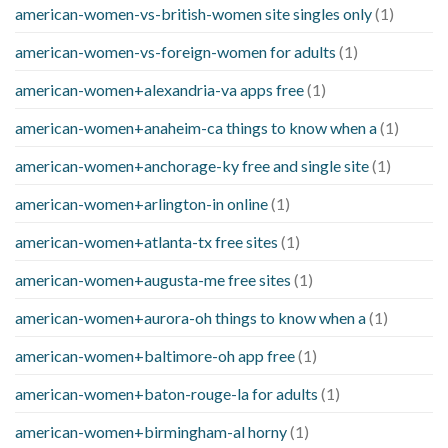
american-women-vs-british-women site singles only
(1)
american-women-vs-foreign-women for adults
(1)
american-women+alexandria-va apps free
(1)
american-women+anaheim-ca things to know when a
(1)
american-women+anchorage-ky free and single site
(1)
american-women+arlington-in online
(1)
american-women+atlanta-tx free sites
(1)
american-women+augusta-me free sites
(1)
american-women+aurora-oh things to know when a
(1)
american-women+baltimore-oh app free
(1)
american-women+baton-rouge-la for adults
(1)
american-women+birmingham-al horny
(1)