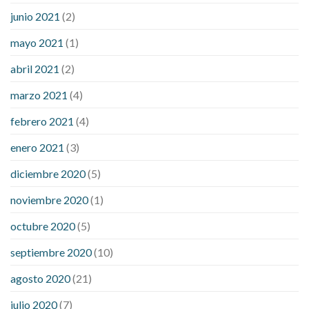
junio 2021
(2)
mayo 2021
(1)
abril 2021
(2)
marzo 2021
(4)
febrero 2021
(4)
enero 2021
(3)
diciembre 2020
(5)
noviembre 2020
(1)
octubre 2020
(5)
septiembre 2020
(10)
agosto 2020
(21)
julio 2020
(7)