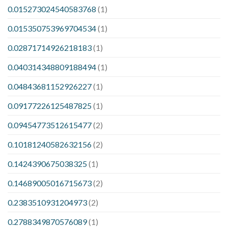
0.015273024540583768
(1)
0.015350753969704534
(1)
0.02871714926218183
(1)
0.040314348809188494
(1)
0.04843681152926227
(1)
0.09177226125487825
(1)
0.09454773512615477
(2)
0.10181240582632156
(2)
0.1424390675038325
(1)
0.14689005016715673
(2)
0.2383510931204973
(2)
0.2788349870576089
(1)