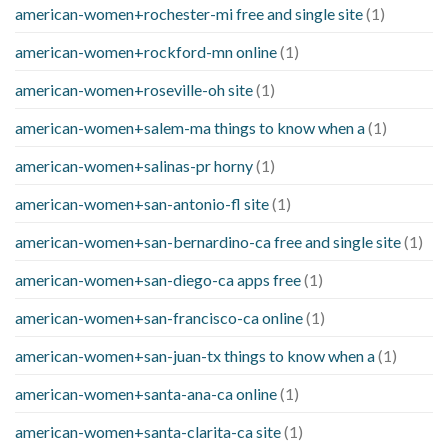
american-women+rochester-mi free and single site
(1)
american-women+rockford-mn online
(1)
american-women+roseville-oh site
(1)
american-women+salem-ma things to know when a
(1)
american-women+salinas-pr horny
(1)
american-women+san-antonio-fl site
(1)
american-women+san-bernardino-ca free and single site
(1)
american-women+san-diego-ca apps free
(1)
american-women+san-francisco-ca online
(1)
american-women+san-juan-tx things to know when a
(1)
american-women+santa-ana-ca online
(1)
american-women+santa-clarita-ca site
(1)