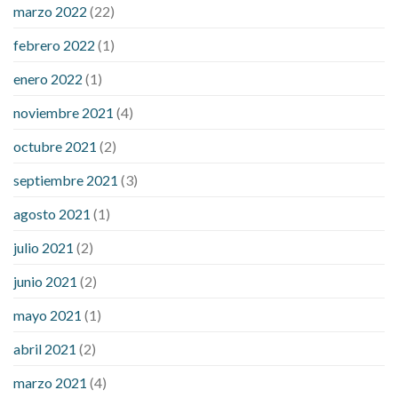
marzo 2022
(22)
sugar is high
will exercise reduce blood sugar levels
febrero 2022
(1)
enero 2022
(1)
noviembre 2021
(4)
octubre 2021
(2)
septiembre 2021
(3)
agosto 2021
(1)
julio 2021
(2)
junio 2021
(2)
mayo 2021
(1)
abril 2021
(2)
marzo 2021
(4)