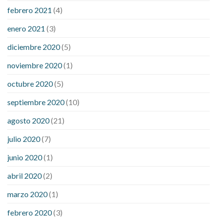
febrero 2021
(4)
enero 2021
(3)
diciembre 2020
(5)
noviembre 2020
(1)
octubre 2020
(5)
septiembre 2020
(10)
agosto 2020
(21)
julio 2020
(7)
junio 2020
(1)
abril 2020
(2)
marzo 2020
(1)
febrero 2020
(3)