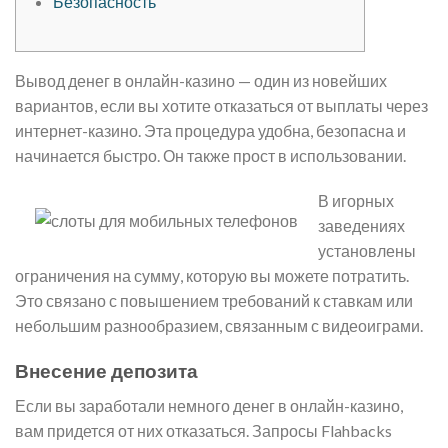
Безопасность
Вывод денег в онлайн-казино — один из новейших
вариантов, если вы хотите отказаться от выплаты через
интернет-казино. Эта процедура удобна, безопасна и
начинается быстро. Он также прост в использовании.
В игорных
заведениях
установлены
ограничения на сумму, которую вы можете потратить.
Это связано с повышением требований к ставкам или
небольшим разнообразием, связанным с видеоиграми.
Внесение депозита
Если вы заработали немного денег в онлайн-казино,
вам придется от них отказаться. Запросы Flahbacks