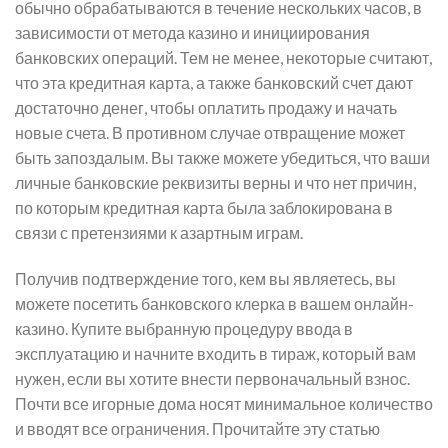
обычно обрабатываются в течение нескольких часов, в
зависимости от метода казино и инициирования
банковских операций. Тем не менее, некоторые считают,
что эта кредитная карта, а также банковский счет дают
достаточно денег, чтобы оплатить продажу и начать
новые счета. В противном случае отвращение может
быть запоздалым. Вы также можете убедиться, что ваши
личные банковские реквизиты верны и что нет причин,
по которым кредитная карта была заблокирована в
связи с претензиями к азартным играм.
Получив подтверждение того, кем вы являетесь, вы
можете посетить банковского клерка в вашем онлайн-
казино. Купите выбранную процедуру ввода в
эксплуатацию и начните входить в тираж, который вам
нужен, если вы хотите внести первоначальный взнос.
Почти все игорные дома носят минимальное количество
и вводят все ограничения. Прочитайте эту статью