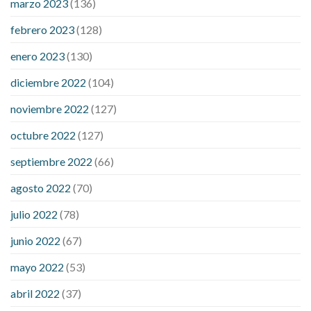
marzo 2023
(136)
calculator uk
cbd oil dosage chart
cbd oil for sex
performance
cbd oil in hair
cbd oil india
cbd oil to add to
febrero 2023
(128)
drinks
concord cbd gummies
dog cbd gummies for calming
enero 2023
(130)
drops cbd thc gummies
honda cbd gummies para que sirve
medterra cbd oil amazon
my first experience with cbd oil
diciembre 2022
(104)
trufarm cbd gummies
vigorprimex cbd gummies
which is
noviembre 2022
(127)
better cbd oil or tincture
best adhd medicine for weight loss
does liver cancer cause weight loss
female 100 pound weight
octubre 2022
(127)
loss
gallbladder removal weight loss
is pomegranate bad for
septiembre 2022
(66)
weight loss
lupus and weight loss
medical weight loss dr
meta
for weight loss
precose weight loss
strict diet for weight loss
agosto 2022
(70)
symptom weight loss
blood sugar level 315
can milk raise
julio 2022
(78)
blood sugar levels
effect of steroids on blood sugar
ezetimibe and blood sugar
foods that will bring blood sugar
junio 2022
(67)
down
how to reduce blood sugar level immediately in hindi
mayo 2022
(53)
what does it mean when you have high blood sugar
what is
considered a low blood sugar level
what is normal blood
abril 2022
(37)
sugar an hour after eating
what to do when diabetic blood