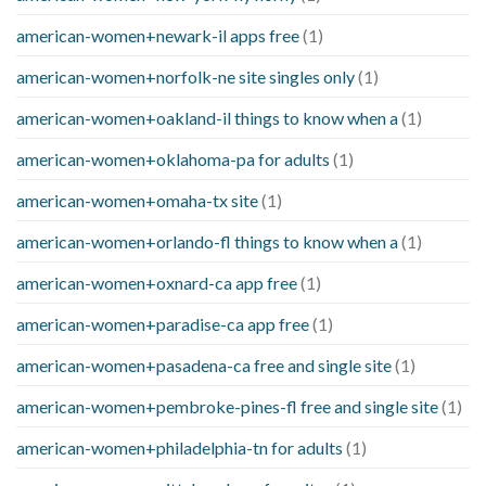
american-women+newark-il apps free
(1)
american-women+norfolk-ne site singles only
(1)
american-women+oakland-il things to know when a
(1)
american-women+oklahoma-pa for adults
(1)
american-women+omaha-tx site
(1)
american-women+orlando-fl things to know when a
(1)
american-women+oxnard-ca app free
(1)
american-women+paradise-ca app free
(1)
american-women+pasadena-ca free and single site
(1)
american-women+pembroke-pines-fl free and single site
(1)
american-women+philadelphia-tn for adults
(1)