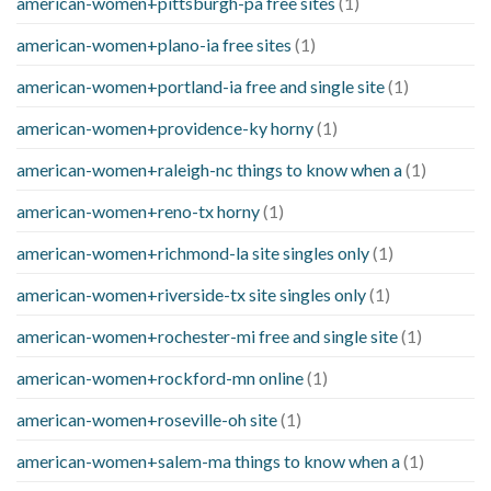
american-women+pittsburgh-pa free sites
(1)
american-women+plano-ia free sites
(1)
american-women+portland-ia free and single site
(1)
american-women+providence-ky horny
(1)
american-women+raleigh-nc things to know when a
(1)
american-women+reno-tx horny
(1)
american-women+richmond-la site singles only
(1)
american-women+riverside-tx site singles only
(1)
american-women+rochester-mi free and single site
(1)
american-women+rockford-mn online
(1)
american-women+roseville-oh site
(1)
american-women+salem-ma things to know when a
(1)