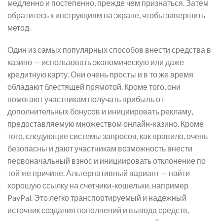
медленно и постепенно, прежде чем признаться. Затем
обратитесь к инструкциям на экране, чтобы завершить
метод.
Один из самых популярных способов внести средства в
казино — использовать экономическую или даже
кредитную карту. Они очень просты и в то же время
обладают блестящей прямотой. Кроме того, они
помогают участникам получать прибыль от
дополнительных бонусов и инициировать рекламу,
предоставляемую множеством онлайн-казино. Кроме
того, следующие системы запросов, как правило, очень
безопасны и дают участникам возможность внести
первоначальный взнос и инициировать отклонение по
той же причине. Альтернативный вариант — найти
хорошую ссылку на счетчики-кошельки, например
PayPal. Это легко транспортируемый и надежный
источник создания пополнений и вывода средств,