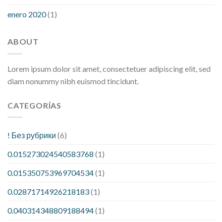
enero 2020
(1)
ABOUT
Lorem ipsum dolor sit amet, consectetuer adipiscing elit, sed
diam nonummy nibh euismod tincidunt.
CATEGORÍAS
! Без рубрики
(6)
0.015273024540583768
(1)
0.015350753969704534
(1)
0.02871714926218183
(1)
0.040314348809188494
(1)