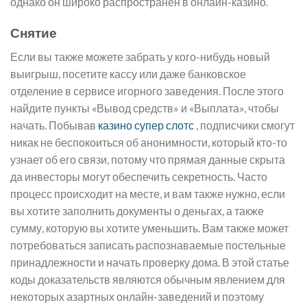
однако он широко распространен в онлайн-казино.
Снятие
Если вы также можете забрать у кого-нибудь новый
выигрыш, посетите кассу или даже банковское
отделение в сервисе игорного заведения. После этого
найдите пункты «Вывод средств» и «Выплата», чтобы
начать. Побывав
казино супер слотс
, подписчики смогут
никак не беспокоиться об анонимности, который кто-то
узнает об его связи, потому что прямая данные скрыта
да инвесторы могут обеспечить секретность. Часто
процесс происходит на месте, и вам также нужно, если
вы хотите заполнить документы о деньгах, а также
сумму, которую вы хотите уменьшить. Вам также может
потребоваться записать распознаваемые постельные
принадлежности и начать проверку дома. В этой статье
коды доказательств являются обычным явлением для
некоторых азартных онлайн-заведений и поэтому