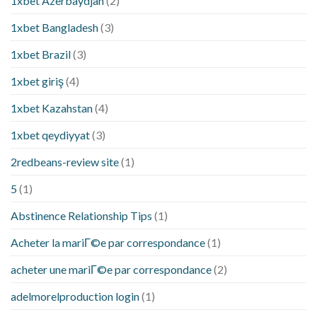
1xbet Azerbaydjan
(2)
1xbet Bangladesh
(3)
1xbet Brazil
(3)
1xbet giriş
(4)
1xbet Kazahstan
(4)
1xbet qeydiyyat
(3)
2redbeans-review site
(1)
5
(1)
Abstinence Relationship Tips
(1)
Acheter la mariГ©e par correspondance
(1)
acheter une mariГ©e par correspondance
(2)
adelmorelproduction login
(1)