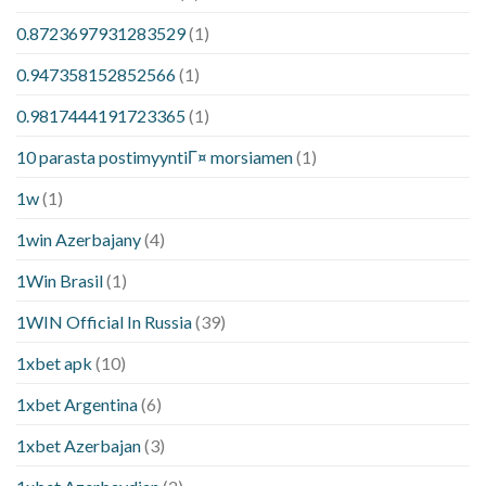
0.8723697931283529
(1)
0.947358152852566
(1)
0.9817444191723365
(1)
10 parasta postimyyntiГ¤ morsiamen
(1)
1w
(1)
1win Azerbajany
(4)
1Win Brasil
(1)
1WIN Official In Russia
(39)
1xbet apk
(10)
1xbet Argentina
(6)
1xbet Azerbajan
(3)