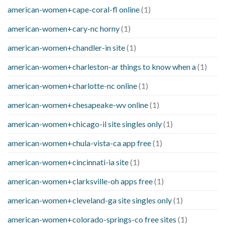
american-women+cape-coral-fl online
(1)
american-women+cary-nc horny
(1)
american-women+chandler-in site
(1)
american-women+charleston-ar things to know when a
(1)
american-women+charlotte-nc online
(1)
american-women+chesapeake-wv online
(1)
american-women+chicago-il site singles only
(1)
american-women+chula-vista-ca app free
(1)
american-women+cincinnati-ia site
(1)
american-women+clarksville-oh apps free
(1)
american-women+cleveland-ga site singles only
(1)
american-women+colorado-springs-co free sites
(1)