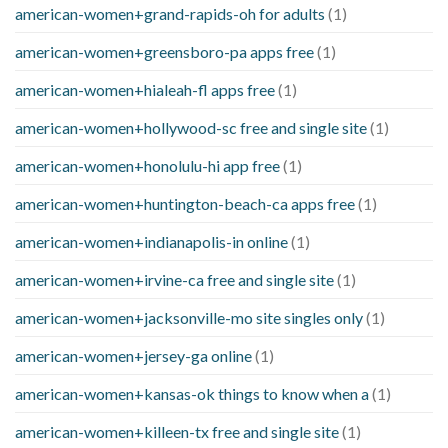
american-women+grand-rapids-oh for adults
(1)
american-women+greensboro-pa apps free
(1)
american-women+hialeah-fl apps free
(1)
american-women+hollywood-sc free and single site
(1)
american-women+honolulu-hi app free
(1)
american-women+huntington-beach-ca apps free
(1)
american-women+indianapolis-in online
(1)
american-women+irvine-ca free and single site
(1)
american-women+jacksonville-mo site singles only
(1)
american-women+jersey-ga online
(1)
american-women+kansas-ok things to know when a
(1)
american-women+killeen-tx free and single site
(1)