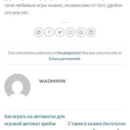
свои любимые игры казино, независимо от того, удобно
это или нет.
Esta entrada fue publicada en
Uncategorized
. Marque como favorito el
Enlace permanente
.
WADMINW
Как играть на автоматах для
игровой автомат крейзи
Ставки в казино бесплатно