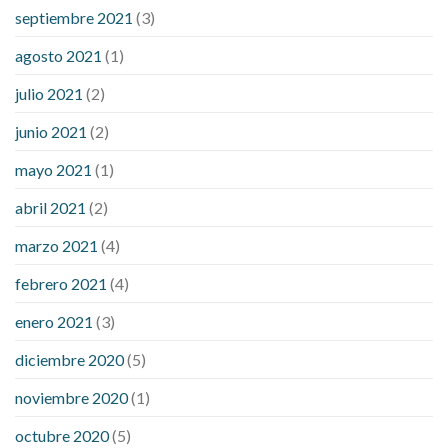
septiembre 2021
(3)
agosto 2021
(1)
julio 2021
(2)
junio 2021
(2)
mayo 2021
(1)
abril 2021
(2)
marzo 2021
(4)
febrero 2021
(4)
enero 2021
(3)
diciembre 2020
(5)
noviembre 2020
(1)
octubre 2020
(5)