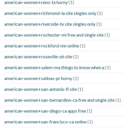
american-women+reno-tx horny
(1)
american-women+richmond-la site singles only
(1)
american-women+riverside-tx site singles only
(1)
american-women+rochester-mi free and single site
(1)
american-women+rockford-mn online
(1)
american-women+roseville-oh site
(1)
american-women+salem-ma things to know when a
(1)
american-women+salinas-pr horny
(1)
american-women+san-antonio-fl site
(1)
american-women+san-bernardino-ca free and single site
(1)
american-women+san-diego-ca apps free
(1)
american-women+san-francisco-ca online
(1)