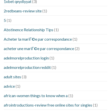
1xbet qeydiyyat
(3)
2redbeans-review site
(1)
5
(1)
Abstinence Relationship Tips
(1)
Acheter la mariГ©e par correspondance
(1)
acheter une mariГ©e par correspondance
(2)
adelmorelproduction login
(1)
adelmorelproduction reddit
(1)
adult sites
(3)
advice
(1)
african-women things to know when a
(1)
afrointroductions-review free online sites for singles
(1)