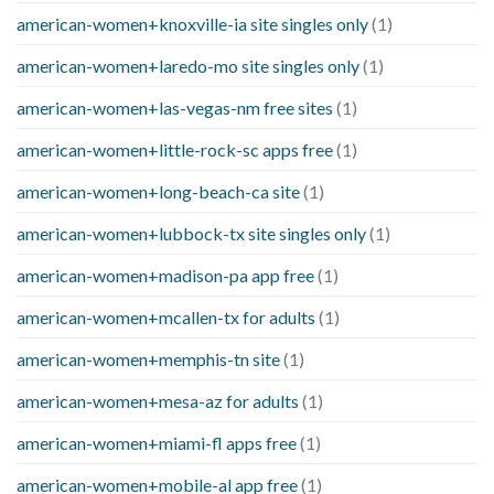
american-women+knoxville-ia site singles only
(1)
american-women+laredo-mo site singles only
(1)
american-women+las-vegas-nm free sites
(1)
american-women+little-rock-sc apps free
(1)
american-women+long-beach-ca site
(1)
american-women+lubbock-tx site singles only
(1)
american-women+madison-pa app free
(1)
american-women+mcallen-tx for adults
(1)
american-women+memphis-tn site
(1)
american-women+mesa-az for adults
(1)
american-women+miami-fl apps free
(1)
american-women+mobile-al app free
(1)