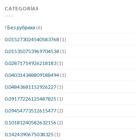
CATEGORÍAS
! Без рубрики
(6)
0.015273024540583768
(1)
0.015350753969704534
(1)
0.02871714926218183
(1)
0.040314348809188494
(1)
0.04843681152926227
(1)
0.09177226125487825
(1)
0.09454773512615477
(2)
0.10181240582632156
(2)
0.1424390675038325
(1)