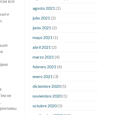
ески все
best adhd medicine for weight loss
does liver cancer cause weight loss
agosto 2021
(1)
ead и
female 100 pound weight loss
julio 2021
(2)
ы,
gallbladder removal weight loss
is
pomegranate bad for weight loss
junio 2021
(2)
lupus and weight loss
medical weight
mayo 2021
(1)
loss dr
meta for weight loss
precose
льше
weight loss
strict diet for weight loss
abril 2021
(2)
ее
symptom weight loss
blood sugar
marzo 2021
(4)
level 315
can milk raise blood sugar
дкие
levels
effect of steroids on blood
febrero 2021
(4)
с
sugar
ezetimibe and blood sugar
enero 2021
(3)
foods that will bring blood sugar
down
how to reduce blood sugar level
diciembre 2020
(5)
к
immediately in hindi
what does it
Тем не
noviembre 2020
(1)
mean when you have high blood sugar
,
what is considered a low blood sugar
octubre 2020
(5)
а рекламы
level
what is normal blood sugar an