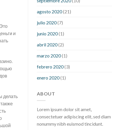
septiembre 2020
(10)
hour after eating
what to do when
diabetic blood sugar is high
will
agosto 2020
(21)
exercise reduce blood sugar levels
julio 2020
(7)
 Это
еньги и
junio 2020
(1)
вать
abril 2020
(2)
marzo 2020
(1)
азино.
febrero 2020
(3)
омощью
идов
enero 2020
(1)
ABOUT
ы делать
 также
Lorem ipsum dolor sit amet,
сть
consectetuer adipiscing elit, sed diam
ю
nonummy nibh euismod tincidunt.
льшой