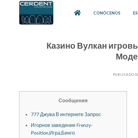
Skip
to
CONÓCENOS
ES
content
Казино Вулкан игров
Моде
PUBLICADO E
Сообщения
777 Джува В интернете Запрос
Игорное заведение Frenzy-
Position,Игра,Бинго