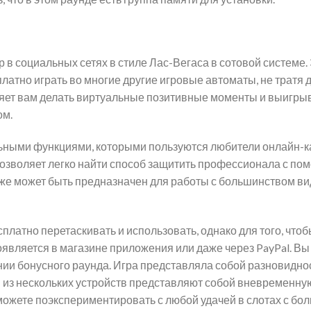
 в социальных сетях в стиле Лас-Вегаса в сотовой системе.
атно играть во многие другие игровые автоматы, не тратя д
оляет вам делать виртуальные позитивные моменты и выигры
ом.
ными функциями, которыми пользуются любители онлайн-к
позволяет легко найти способ защитить профессионала с п
же может быть предназначен для работы с большинством в
латно перетаскивать и использовать, однако для того, чтоб
оявляется в магазине приложения или даже через PayPal. Вы
ии бонусного раунда. Игра представляла собой разновидно
ни из нескольких устройств представляют собой вневременну
 можете поэкспериментировать с любой удачей в слотах с бо