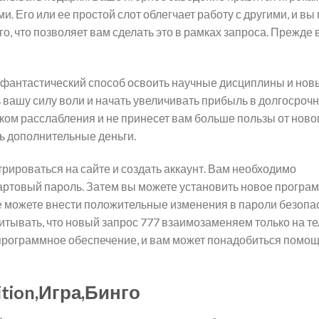
 Его или ее простой слот облегчает работу с другими, и вы
, что позволяет вам сделать это в рамках запроса. Прежде в
ин фантастический способ освоить научные дисциплины и нов
 вашу силу воли и начать увеличивать прибыль в долгосроч
ком расслабления и не принесет вам больше пользы от ново
ь дополнительные деньги.
трироваться на сайте и создать аккаунт. Вам необходимо
тартовый пароль. Затем вы можете установить новое програ
же можете внести положительные изменения в пароли безопа
читывать, что новый запрос 777 взаимозаменяем только на 
 программное обеспечение, и вам может понадобиться помощ
tion,Игра,Бинго