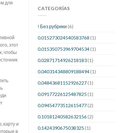
ым для
CATEGORÍAS
! Без рубрики
(6)
ативной
0.015273024540583768
(1)
го, этот
0.015350753969704534
(1)
х, чтобы
источник
0.02871714926218183
(1)
0.040314348809188494
(1)
тить
0.04843681152926227
(1)
нь
0.09177226125487825
(1)
еди
ет
0.09454773512615477
(2)
0.10181240582632156
(2)
 карту и
0.1424390675038325
(1)
оторые в