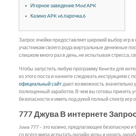
Игорное заведение Mod APK
Казино APK v6.парочка.6
Запрос ячейки предоставляет широкий выбор игр в 
участникам своего рода виртуальные денежные поо
слишком много раз в день, не испытывая стресса, с
Чтобы запустить любую программу Rewrite для интер
из этого поста и начните следовать инструкциям с
официальный сайт
дают возможность значительно у
полноценный заработок. В чем вы готовы принять у
безопасности и иметь под рукой полный спектр игр 
777 Джува В интернете Запро
Juwa 777 – это казино, предлагающее безопасную 
со всего мира испытать онлайн-игры и начать зара