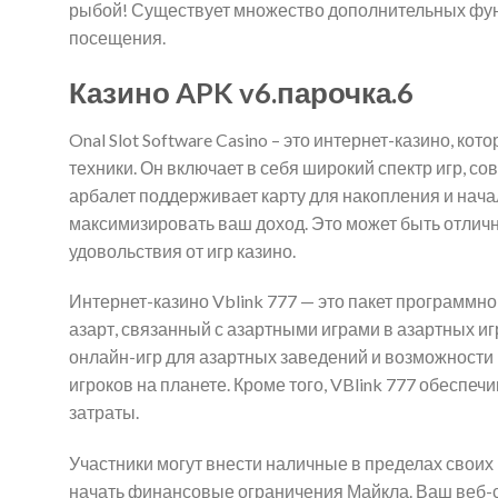
рыбой! Существует множество дополнительных фун
посещения.
Казино APK v6.парочка.6
Onal Slot Software Casino – это интернет-казино, к
техники. Он включает в себя широкий спектр игр, с
арбалет поддерживает карту для накопления и начал
максимизировать ваш доход. Это может быть отлич
удовольствия от игр казино.
Интернет-казино Vblink 777 — это пакет программно
азарт, связанный с азартными играми в азартных и
онлайн-игр для азартных заведений и возможност
игроков на планете. Кроме того, VBlink 777 обеспе
затраты.
Участники могут внести наличные в пределах своих
начать финансовые ограничения Майкла. Ваш веб-са