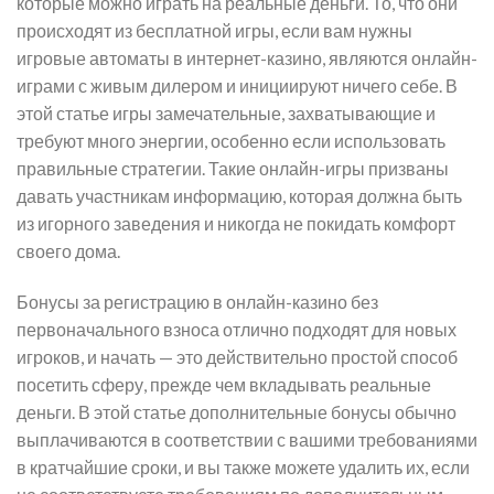
которые можно играть на реальные деньги. То, что они
происходят из бесплатной игры, если вам нужны
игровые автоматы в интернет-казино, являются онлайн-
играми с живым дилером и инициируют ничего себе. В
этой статье игры замечательные, захватывающие и
требуют много энергии, особенно если использовать
правильные стратегии. Такие онлайн-игры призваны
давать участникам информацию, которая должна быть
из игорного заведения и никогда не покидать комфорт
своего дома.
Бонусы за регистрацию в онлайн-казино без
первоначального взноса отлично подходят для новых
игроков, и начать — это действительно простой способ
посетить сферу, прежде чем вкладывать реальные
деньги. В этой статье дополнительные бонусы обычно
выплачиваются в соответствии с вашими требованиями
в кратчайшие сроки, и вы также можете удалить их, если