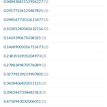
0.04843681152926227
(1)
0.09177226125487825
(1)
0.09454773512615477
(2)
0.10181240582632156
(2)
0.1424390675038325
(1)
0.14689005016715673
(2)
0.2383510931204973
(2)
0.2788349870576089
(1)
0.32799239219907805
(1)
0.3418406820551121
(1)
0.3962447334682363
(1)
0.4718943032006051
(1)