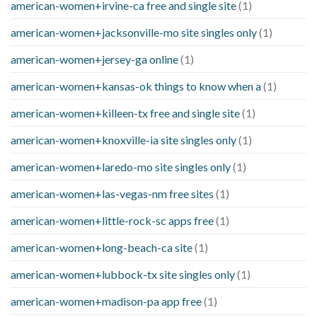
american-women+irvine-ca free and single site
(1)
american-women+jacksonville-mo site singles only
(1)
american-women+jersey-ga online
(1)
american-women+kansas-ok things to know when a
(1)
american-women+killeen-tx free and single site
(1)
american-women+knoxville-ia site singles only
(1)
american-women+laredo-mo site singles only
(1)
american-women+las-vegas-nm free sites
(1)
american-women+little-rock-sc apps free
(1)
american-women+long-beach-ca site
(1)
american-women+lubbock-tx site singles only
(1)
american-women+madison-pa app free
(1)