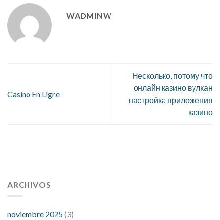
WADMINW
Несколько, потому что
онлайн казино вулкан
Casino En Ligne
настройка приложения
казино
112 54 blood pressure
118 over 64 blood pressure
blood
pressure 112 50
ARCHIVOS
blood pressure medicine side effects
do any
fitness trackers monitor blood pressure
does blood pressure
rise during menopause
does hibiscus extract lower blood
noviembre 2025
(3)