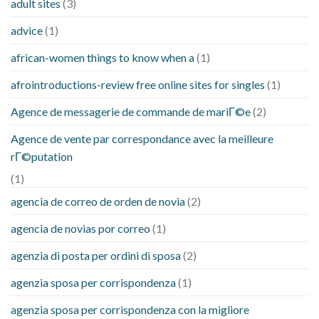
adult sites
(3)
advice
(1)
african-women things to know when a
(1)
afrointroductions-review free online sites for singles
(1)
Agence de messagerie de commande de mariГ©e
(2)
Agence de vente par correspondance avec la meilleure
rГ©putation
(1)
agencia de correo de orden de novia
(2)
agencia de novias por correo
(1)
agenzia di posta per ordini di sposa
(2)
agenzia sposa per corrispondenza
(1)
agenzia sposa per corrispondenza con la migliore