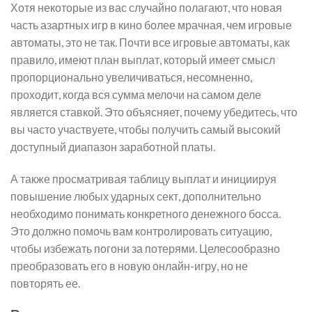
Хотя некоторые из вас случайно полагают, что новая
часть азартных игр в кино более мрачная, чем игровые
автоматы, это не так. Почти все игровые автоматы, как
правило, имеют план выплат, который имеет смысл
пропорционально увеличиваться, несомненно,
проходит, когда вся сумма мелочи на самом деле
является ставкой. Это объясняет, почему убедитесь, что
вы часто участвуете, чтобы получить самый высокий
доступный диапазон заработной платы.
А также просматривая таблицу выплат и инициируя
повышение любых ударных сект, дополнительно
необходимо понимать конкретного денежного босса.
Это должно помочь вам контролировать ситуацию,
чтобы избежать погони за потерями. Целесообразно
преобразовать его в новую онлайн-игру, но не
повторять ее.