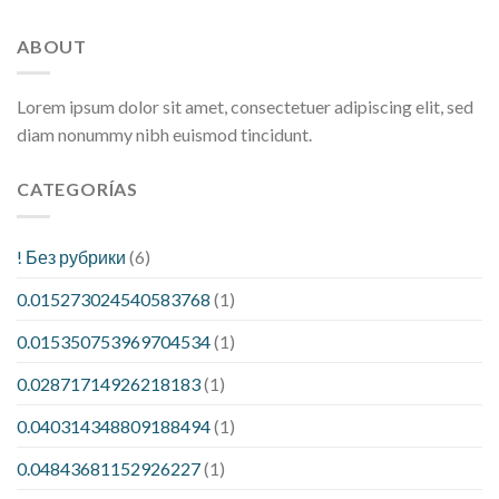
ABOUT
Lorem ipsum dolor sit amet, consectetuer adipiscing elit, sed
diam nonummy nibh euismod tincidunt.
CATEGORÍAS
! Без рубрики
(6)
0.015273024540583768
(1)
0.015350753969704534
(1)
0.02871714926218183
(1)
0.040314348809188494
(1)
0.04843681152926227
(1)