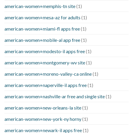
american-women+memphis-tn site
(1)
american-women+mesa-az for adults
(1)
american-women+miami-fl apps free
(1)
american-women+mobile-al app free
(1)
american-women+modesto-il apps free
(1)
american-women+montgomery-wv site
(1)
american-women+moreno-valley-ca online
(1)
american-women+naperville-il apps free
(1)
american-women+nashville-ar free and single site
(1)
american-women+new-orleans-la site
(1)
american-women+new-york-ny horny
(1)
american-women+newark-il apps free
(1)