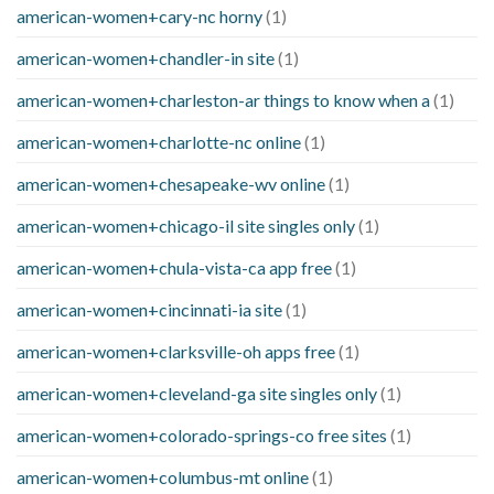
american-women+cary-nc horny
(1)
american-women+chandler-in site
(1)
american-women+charleston-ar things to know when a
(1)
american-women+charlotte-nc online
(1)
american-women+chesapeake-wv online
(1)
american-women+chicago-il site singles only
(1)
american-women+chula-vista-ca app free
(1)
american-women+cincinnati-ia site
(1)
american-women+clarksville-oh apps free
(1)
american-women+cleveland-ga site singles only
(1)
american-women+colorado-springs-co free sites
(1)
american-women+columbus-mt online
(1)