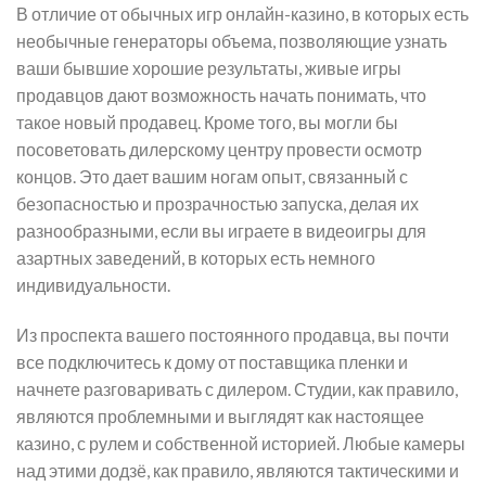
В отличие от обычных игр онлайн-казино, в которых есть
необычные генераторы объема, позволяющие узнать
ваши бывшие хорошие результаты, живые игры
продавцов дают возможность начать понимать, что
такое новый продавец. Кроме того, вы могли бы
посоветовать дилерскому центру провести осмотр
концов. Это дает вашим ногам опыт, связанный с
безопасностью и прозрачностью запуска, делая их
разнообразными, если вы играете в видеоигры для
азартных заведений, в которых есть немного
индивидуальности.
Из проспекта вашего постоянного продавца, вы почти
все подключитесь к дому от поставщика пленки и
начнете разговаривать с дилером. Студии, как правило,
являются проблемными и выглядят как настоящее
казино, с рулем и собственной историей. Любые камеры
над этими додзё, как правило, являются тактическими и