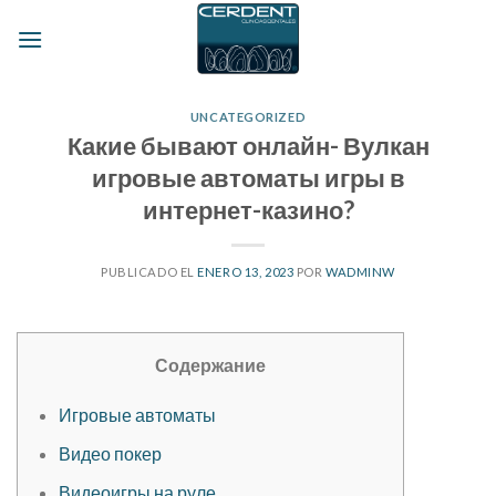
Skip
to
content
UNCATEGORIZED
Какие бывают онлайн- Вулкан
игровые автоматы игры в
интернет-казино?
PUBLICADO EL
ENERO 13, 2023
POR
WADMINW
Содержание
Игровые автоматы
Видео покер
Видеоигры на руле