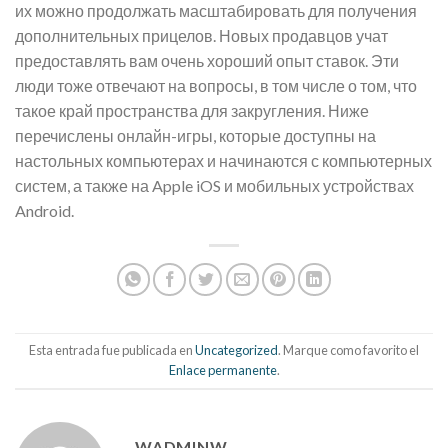
их можно продолжать масштабировать для получения
дополнительных прицелов. Новых продавцов учат
предоставлять вам очень хороший опыт ставок. Эти
люди тоже отвечают на вопросы, в том числе о том, что
такое край пространства для закругления. Ниже
перечислены онлайн-игры, которые доступны на
настольных компьютерах и начинаются с компьютерных
систем, а также на Apple iOS и мобильных устройствах
Android.
Esta entrada fue publicada en
Uncategorized
. Marque como favorito el
Enlace permanente
.
WADMINW