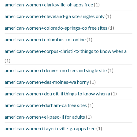
american-women+clarksville-oh apps free
(1)
american-women+cleveland-ga site singles only
(1)
american-women+colorado-springs-co free sites
(1)
american-women+columbus-mt online
(1)
american-women+corpus-christi-tx things to know when a
(1)
american-women+denver-mo free and single site
(1)
american-women+des-moines-wa horny
(1)
american-women+detroit-il things to know when a
(1)
american-women+durham-ca free sites
(1)
american-women+el-paso-il for adults
(1)
american-women+fayetteville-ga apps free
(1)