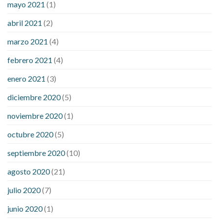
mayo 2021
(1)
abril 2021
(2)
marzo 2021
(4)
febrero 2021
(4)
enero 2021
(3)
diciembre 2020
(5)
noviembre 2020
(1)
octubre 2020
(5)
septiembre 2020
(10)
agosto 2020
(21)
julio 2020
(7)
junio 2020
(1)