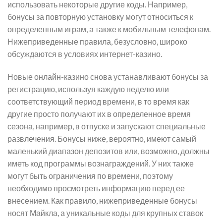
использовать некоторые другие коды. Например,
бонусы за повторную установку могут относиться к
определенным играм, а также к мобильным телефонам.
Нижеприведенные правила, безусловно, широко
обсуждаются в условиях интернет-казино.
Новые онлайн-казино снова устанавливают бонусы за
регистрацию, используя каждую неделю или
соответствующий период времени, в то время как
другие просто получают их в определенное время
сезона, например, в отпуске и запускают специальные
развлечения. Бонусы ниже, вероятно, имеют самый
маленький диапазон депозитов или, возможно, должны
иметь код программы вознаграждений. У них также
могут быть ограничения по времени, поэтому
необходимо просмотреть информацию перед ее
внесением. Как правило, нижеприведенные бонусы
носят Майкла, а уникальные коды для крупных ставок