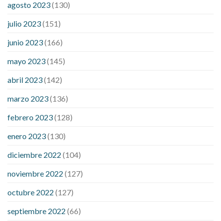
size
does circumcision affect penis growth
erection pills porn
agosto 2023
(130)
extreme vitality ed pills
how to get a bigger penis no pills
if i
julio 2023
(151)
lose weight will my penis be bigger
male enhancement pills
phone number
male sexual health pills
rejuvinate cbd
junio 2023
(166)
gummies
yuppie cbd gummies reviews
zebra cbd gummies
mayo 2023
(145)
reviews
are power cbd gummies legit
cbd gummies 300mg
choice
cbd gummies from shark tank
cbd gummies on shark
abril 2023
(142)
tank for ed
cbd gummy bear recipe with jello
cbd oil dosage
marzo 2023
(136)
calculator uk
cbd oil dosage chart
cbd oil for sex
performance
cbd oil in hair
cbd oil india
cbd oil to add to
febrero 2023
(128)
drinks
concord cbd gummies
dog cbd gummies for calming
enero 2023
(130)
drops cbd thc gummies
honda cbd gummies para que sirve
medterra cbd oil amazon
my first experience with cbd oil
diciembre 2022
(104)
trufarm cbd gummies
vigorprimex cbd gummies
which is
noviembre 2022
(127)
better cbd oil or tincture
best adhd medicine for weight loss
does liver cancer cause weight loss
female 100 pound weight
octubre 2022
(127)
loss
gallbladder removal weight loss
is pomegranate bad for
septiembre 2022
(66)
weight loss
lupus and weight loss
medical weight loss dr
meta