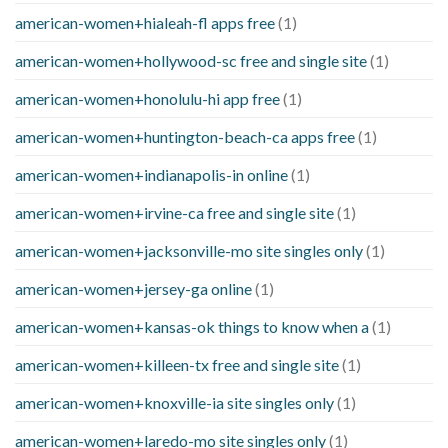
american-women+hialeah-fl apps free
(1)
american-women+hollywood-sc free and single site
(1)
american-women+honolulu-hi app free
(1)
american-women+huntington-beach-ca apps free
(1)
american-women+indianapolis-in online
(1)
american-women+irvine-ca free and single site
(1)
american-women+jacksonville-mo site singles only
(1)
american-women+jersey-ga online
(1)
american-women+kansas-ok things to know when a
(1)
american-women+killeen-tx free and single site
(1)
american-women+knoxville-ia site singles only
(1)
american-women+laredo-mo site singles only
(1)