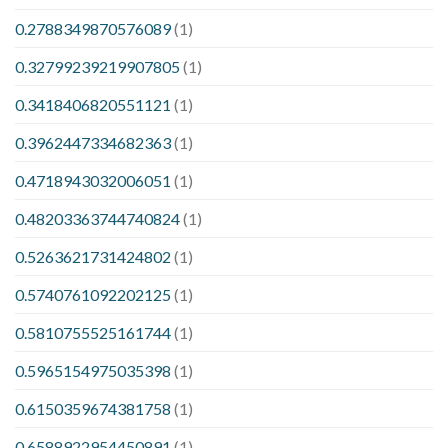
0.2788349870576089
(1)
0.32799239219907805
(1)
0.3418406820551121
(1)
0.3962447334682363
(1)
0.4718943032006051
(1)
0.48203363744740824
(1)
0.5263621731424802
(1)
0.5740761092202125
(1)
0.5810755525161744
(1)
0.5965154975035398
(1)
0.6150359674381758
(1)
0.6588922954450891
(1)