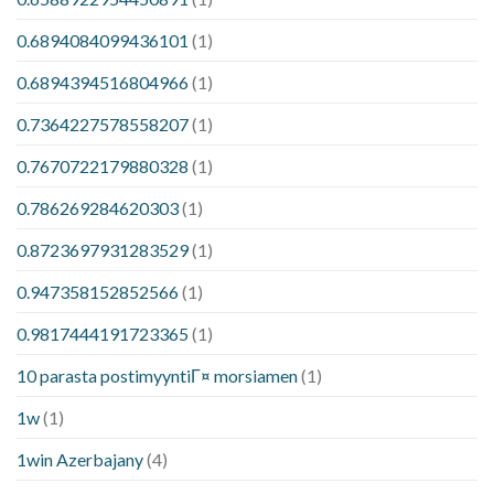
0.6894084099436101
(1)
0.6894394516804966
(1)
0.7364227578558207
(1)
0.7670722179880328
(1)
0.786269284620303
(1)
0.8723697931283529
(1)
0.947358152852566
(1)
0.9817444191723365
(1)
10 parasta postimyyntiГ¤ morsiamen
(1)
1w
(1)
1win Azerbajany
(4)