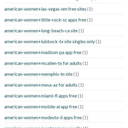
american-women+las-vegas-nm free sites
(1)
american-women+little-rock-sc apps free
(1)
american-women+long-beach-ca site
(1)
american-women+lubbock-tx site singles only
(1)
american-women+madison-pa app free
(1)
american-women+mcallen-tx for adults
(1)
american-women+memphis-tn site
(1)
american-women+mesa-az for adults
(1)
american-women+miami-fl apps free
(1)
american-women+mobile-al app free
(1)
american-women+modesto-il apps free
(1)