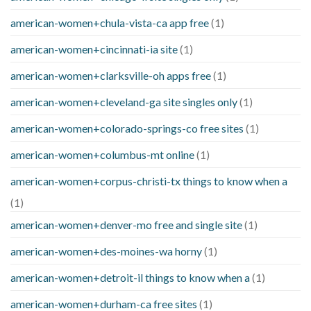
american-women+chula-vista-ca app free
(1)
american-women+cincinnati-ia site
(1)
american-women+clarksville-oh apps free
(1)
american-women+cleveland-ga site singles only
(1)
american-women+colorado-springs-co free sites
(1)
american-women+columbus-mt online
(1)
american-women+corpus-christi-tx things to know when a
(1)
american-women+denver-mo free and single site
(1)
american-women+des-moines-wa horny
(1)
american-women+detroit-il things to know when a
(1)
american-women+durham-ca free sites
(1)