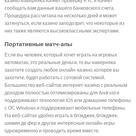
казино наверняка начнет проверку KYC и начнет
сообщать вам данные вашего банковского счета.
Процедура рассчитана на несколько дней и может
затянуться, если казино заподозрит, что некоторые из
них также являются высококлассными экспертами.
Портативные матч-апы
Если вы человек, который хочет играть на игровых
автоматах, это реальные деньги, то вы наверняка
захотите создать любое онлайн-казино, которое вы
захотите, будет работать с сотовой системой.
Большинство веб-сайтов интернет-казино с реальным
доходом полностью оптимизированы для Android и
поддерживают технологии iOS или домашние телефоны
с ОС Windows и поддерживают мобильные телефоны.
На веб-сайтах удобно играть в блэкджек, блэкджек,
шемин де фер и другие интересные онлайн-игры
одновременно и проводить время вместе.