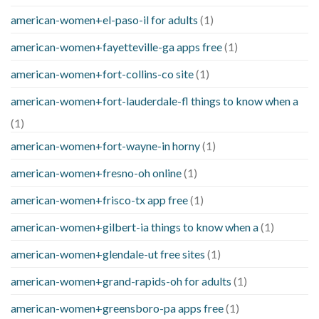
american-women+el-paso-il for adults
(1)
american-women+fayetteville-ga apps free
(1)
american-women+fort-collins-co site
(1)
american-women+fort-lauderdale-fl things to know when a
(1)
american-women+fort-wayne-in horny
(1)
american-women+fresno-oh online
(1)
american-women+frisco-tx app free
(1)
american-women+gilbert-ia things to know when a
(1)
american-women+glendale-ut free sites
(1)
american-women+grand-rapids-oh for adults
(1)
american-women+greensboro-pa apps free
(1)