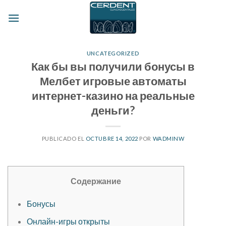
Skip
to
content
UNCATEGORIZED
Как бы вы получили бонусы в
Мелбет игровые автоматы
интернет-казино на реальные
деньги?
PUBLICADO EL
OCTUBRE 14, 2022
POR
WADMINW
Содержание
Бонусы
Онлайн-игры открыты