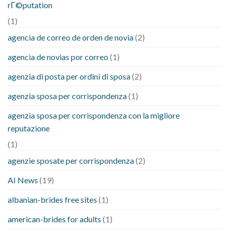
rГ©putation
(1)
agencia de correo de orden de novia
(2)
agencia de novias por correo
(1)
agenzia di posta per ordini di sposa
(2)
agenzia sposa per corrispondenza
(1)
agenzia sposa per corrispondenza con la migliore
reputazione
(1)
agenzie sposate per corrispondenza
(2)
AI News
(19)
albanian-brides free sites
(1)
american-brides for adults
(1)