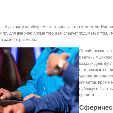
нным доходом необходимо знать множество моментов. Напри
гру для девочек. Кроме того, вам следует подумать о том, ч
в разного размера.
Онлайн-казино с 
реальным доход
каждый день публ
осторожные свед
удовлетвореннос
клиентов.
Кроме т
публикуют быстр
средств.
Сферичес