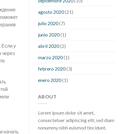
septiembre 2020
(10)
hour after eating
what to do when
аждение
diabetic blood sugar is high
will
agosto 2020
(21)
 поможет
exercise reduce blood sugar levels
julio 2020
(7)
охранив
junio 2020
(1)
 Если у
abril 2020
(2)
 через
marzo 2020
(1)
ете
febrero 2020
(3)
enero 2020
(1)
ать
отой
ABOUT
мели
Lorem ipsum dolor sit amet,
consectetuer adipiscing elit, sed diam
nonummy nibh euismod tincidunt.
и начать