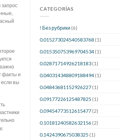
 запрос
CATEGORÍAS
нные,
пасный
! Без рубрики
(6)
0.015273024540583768
(1)
оторое
0.015350753969704534
(1)
уется
0.02871714926218183
(1)
 важно
т факты и
0.040314348809188494
(1)
 если вы
0.04843681152926227
(1)
0.09177226125487825
(1)
ть
0.09454773512615477
(2)
частники
тельно
0.10181240582632156
(2)
y,
0.1424390675038325
(1)