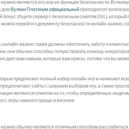
азино являются его или ее функции безопасности. Всякому
й дом
Вулкан Платинум официальный
преподносит вознагр
ый бонус. Ищите сервер с безопасным сокетом (SSL), который
 можно перейти к документу безопасности онлайн-казино, с
онлайн-казино также должны обеспечить заботу о клиентах.
ем, они обычно способны почувствовать помощь операторов
но дает вам навыки, которые вам нужны, потому что вы мож
оторые предлагают полный набор онлайн-игр и начинают иск
о предпочитают сайты с широким выбором игр, а также прост
ункции являются ответом на то, чтобы определенные люди и
цесс игры намного проще и веселее.
н-казино обычно являются отличным способом расслабиться 