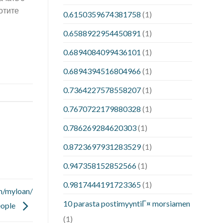
отите
0.6150359674381758
(1)
0.6588922954450891
(1)
0.6894084099436101
(1)
0.6894394516804966
(1)
0.7364227578558207
(1)
0.7670722179880328
(1)
0.786269284620303
(1)
0.8723697931283529
(1)
0.947358152852566
(1)
0.9817444191723365
(1)
an/myloan/
10 parasta postimyyntiГ¤ morsiamen
eople
(1)