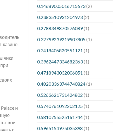
0.14689005016715673
(2)
0.2383510931204973
(2)
0.2788349870576089
(1)
зводитель
0.32799239219907805
(1)
-казино.
0.3418406820551121
(1)
атчики,
0.3962447334682363
(1)
 при
0.4718943032006051
(1)
 своих
0.48203363744740824
(1)
0.5263621731424802
(1)
0.5740761092202125
(1)
Palace и
ывшую
0.5810755525161744
(1)
ть свои
0.5965154975035398
(1)
ачать с