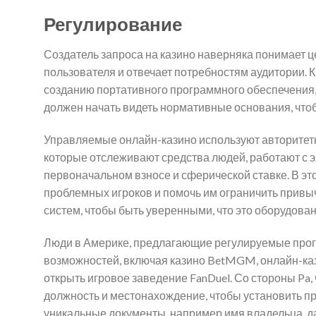
Регулирование
Создатель запроса на казино наверняка понимает ц
пользователя и отвечает потребностям аудитории. 
созданию портативного программного обеспечения,
должен начать видеть нормативные основания, чтоб
Управляемые онлайн-казино используют авторитетны
которые отслеживают средства людей, работают с 
первоначальном взносе и сферической ставке. В э
проблемных игроков и помочь им ограничить привыч
систем, чтобы быть уверенными, что это оборудован
Люди в Америке, предлагающие регулируемые прог
возможностей, включая казино BetMGM, онлайн-кази
открыть игровое заведение FanDuel. Со стороны Pa,
должность и местонахождение, чтобы установить п
уникальные документы, например имя владельца, да