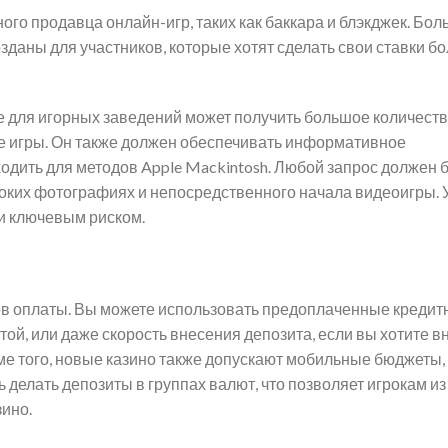
ого продавца онлайн-игр, таких как баккара и блэкджек. Бо
зданы для участников, которые хотят сделать свои ставки б
для игорных заведений может получить большое количество
е игры. Он также должен обеспечивать информативное
ходить для методов Apple Mackintosh. Любой запрос должен 
соких фотографиях и непосредственного начала видеоигры. 
и ключевым риском.
ов оплаты. Вы можете использовать предоплаченные креди
той, или даже скорость внесения депозита, если вы хотите в
ме того, новые казино также допускают мобильные бюджеты,
ь делать депозиты в группах валют, что позволяет игрокам из
ино.