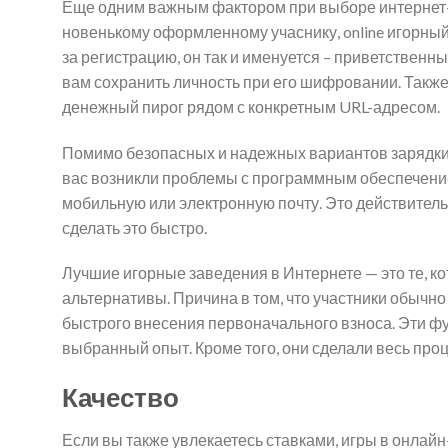
Еще одним важным фактором при выборе интернет-к
новенькому оформленному учаснику, online игорны
за регистрацию, он так и именуется – приветственн
вам сохранить личность при его шифровании. Также
денежный пирог рядом с конкретным URL-адресом.
Помимо безопасных и надежных вариантов зарядки, 
вас возникли проблемы с программным обеспечени
мобильную или электронную почту. Это действитель
сделать это быстро.
Лучшие игорные заведения в Интернете — это те, к
альтернативы. Причина в том, что участники обычн
быстрого внесения первоначального взноса. Эти ф
выбранный опыт. Кроме того, они сделали весь про
Качество
Если вы также увлекаетесь ставками, игры в онлай