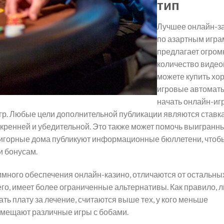
тип
Лучшее онлайн-з
по азартным игра
предлагает огром
количество видео
можете купить хо
игровые автомат
начать онлайн-иг
игр. Любые цели дополнительной публикации являются ставк
скренней и убедительной. Это также может помочь выигранн
е игорные дома публикуют информационные бюллетени, чтоб
и бонусам.
ного обеспечения онлайн-казино, отличаются от остальны
го, имеет более ограниченные альтернативы. Как правило, л
ь плату за лечение, считаются выше тех, у кого меньше
змещают различные игры с бобами.