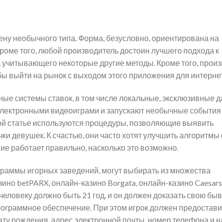
ену необычного типа. Форма, безусловно, ориентирована на
Кроме того, любой производитель достоин лучшего подхода к
 учитывающего некоторые другие методы. Кроме того, прои
ы выйти на рынок с выходом этого приложения для интернет
е системы ставок, в том числе локальные, эксклюзивные д
электронными видеоиграми и запускают необычные события
той статье используются процедуры, позволяющие выявить
ки девушек. К счастью, они часто хотят улучшить алгоритмы
ие работает правильно, насколько это возможно.
раммы игорных заведений, могут выбирать из множества
но betPARX, онлайн-казино Borgata, онлайн-казино Caesars 
 человеку должно быть 21 год, и он должен доказать свою б
рограммное обеспечение. При этом игрок должен предостави
ту рождения, адрес электронной почты, номер телефона и н