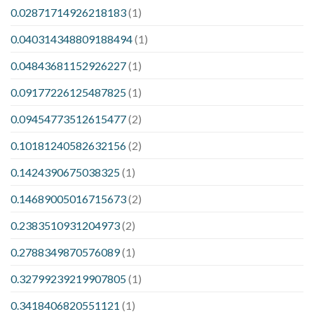
0.02871714926218183
(1)
0.040314348809188494
(1)
0.04843681152926227
(1)
0.09177226125487825
(1)
0.09454773512615477
(2)
0.10181240582632156
(2)
0.1424390675038325
(1)
0.14689005016715673
(2)
0.2383510931204973
(2)
0.2788349870576089
(1)
0.32799239219907805
(1)
0.3418406820551121
(1)