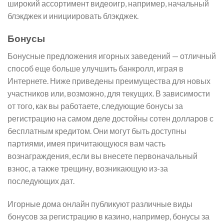
широкий ассортимент видеоигр, например, начальный
блэкджек и инициировать блэкджек.
Бонусы
Бонусные предложения игорных заведений — отличный
способ еще больше улучшить банкролл, играя в
Интернете. Ниже приведены преимущества для новых
участников или, возможно, для текущих. В зависимости
от того, как вы работаете, следующие бонусы за
регистрацию на самом деле достойны сотен долларов с
бесплатным кредитом. Они могут быть доступны
партиями, имея причитающуюся вам часть
вознаграждения, если вы внесете первоначальный
взнос, а также трещину, возникающую из-за
последующих дат.
Игорные дома онлайн публикуют различные виды
бонусов за регистрацию в казино, например, бонусы за