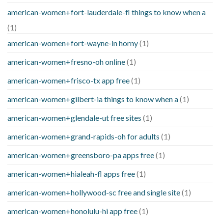
american-women+fort-lauderdale-fl things to know when a
(1)
american-women+fort-wayne-in horny
(1)
american-women+fresno-oh online
(1)
american-women+frisco-tx app free
(1)
american-women+gilbert-ia things to know when a
(1)
american-women+glendale-ut free sites
(1)
american-women+grand-rapids-oh for adults
(1)
american-women+greensboro-pa apps free
(1)
american-women+hialeah-fl apps free
(1)
american-women+hollywood-sc free and single site
(1)
american-women+honolulu-hi app free
(1)