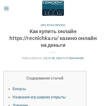
Skip
to
content
UNCATEGORIZED
Как купить онлайн
https://recnichka.ru/ казино онлайн
на деньги
PUBLICADO EL
JULIO 28, 2023
POR
WADMINW
Содержание статей
Бонусы
Названия игр широко открыты
Доверие