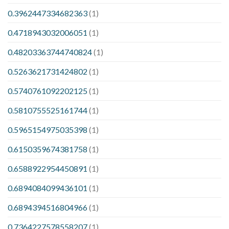
0.3962447334682363
(1)
0.4718943032006051
(1)
0.48203363744740824
(1)
0.5263621731424802
(1)
0.5740761092202125
(1)
0.5810755525161744
(1)
0.5965154975035398
(1)
0.6150359674381758
(1)
0.6588922954450891
(1)
0.6894084099436101
(1)
0.6894394516804966
(1)
0.7364227578558207
(1)