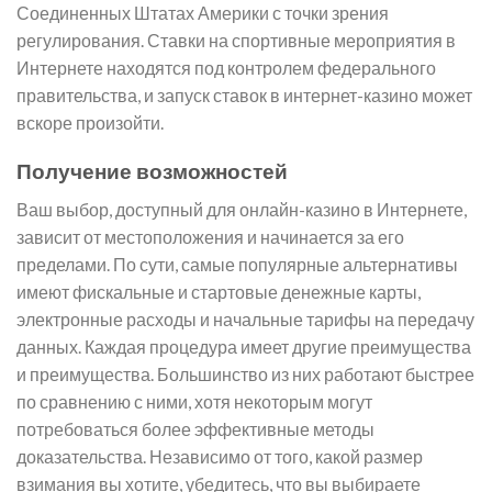
Соединенных Штатах Америки с точки зрения
регулирования. Ставки на спортивные мероприятия в
Интернете находятся под контролем федерального
правительства, и запуск ставок в интернет-казино может
вскоре произойти.
Получение возможностей
Ваш выбор, доступный для онлайн-казино в Интернете,
зависит от местоположения и начинается за его
пределами. По сути, самые популярные альтернативы
имеют фискальные и стартовые денежные карты,
электронные расходы и начальные тарифы на передачу
данных. Каждая процедура имеет другие преимущества
и преимущества. Большинство из них работают быстрее
по сравнению с ними, хотя некоторым могут
потребоваться более эффективные методы
доказательства. Независимо от того, какой размер
взимания вы хотите, убедитесь, что вы выбираете