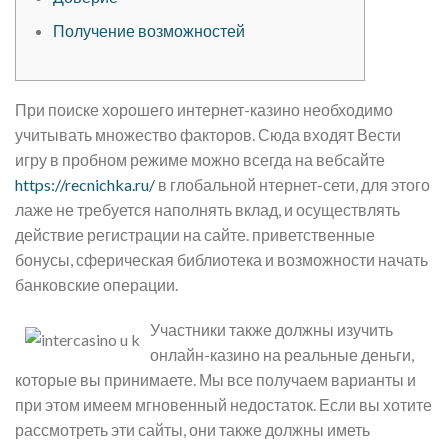
Получение возможностей
При поиске хорошего интернет-казино необходимо
учитывать множество факторов. Сюда входят Вести
игру в пробном режиме можно всегда на вебсайте
https://recnichka.ru/
в глобальной нтернет-сети, для этого
лаже не требуется наполнять вклад, и осуществлять
действие регистрации на сайте.
приветственные
бонусы, сферическая библиотека и возможности начать
банковские операции.
Участники также должны изучить
онлайн-казино на реальные деньги,
которые вы принимаете. Мы все получаем варианты и
при этом имеем мгновенный недостаток. Если вы хотите
рассмотреть эти сайты, они также должны иметь