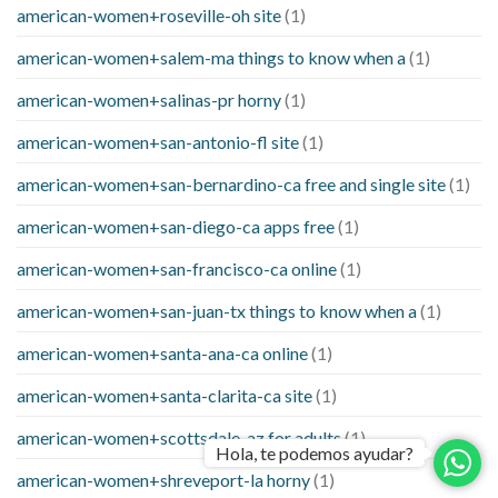
american-women+roseville-oh site
(1)
american-women+salem-ma things to know when a
(1)
american-women+salinas-pr horny
(1)
american-women+san-antonio-fl site
(1)
american-women+san-bernardino-ca free and single site
(1)
american-women+san-diego-ca apps free
(1)
american-women+san-francisco-ca online
(1)
american-women+san-juan-tx things to know when a
(1)
american-women+santa-ana-ca online
(1)
american-women+santa-clarita-ca site
(1)
american-women+scottsdale-az for adults
(1)
Hola, te podemos ayudar?
american-women+shreveport-la horny
(1)