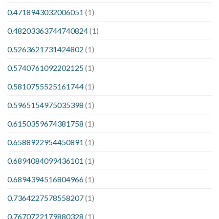
0.4718943032006051
(1)
0.48203363744740824
(1)
0.5263621731424802
(1)
0.5740761092202125
(1)
0.5810755525161744
(1)
0.5965154975035398
(1)
0.6150359674381758
(1)
0.6588922954450891
(1)
0.6894084099436101
(1)
0.6894394516804966
(1)
0.7364227578558207
(1)
0.7670722179880328
(1)