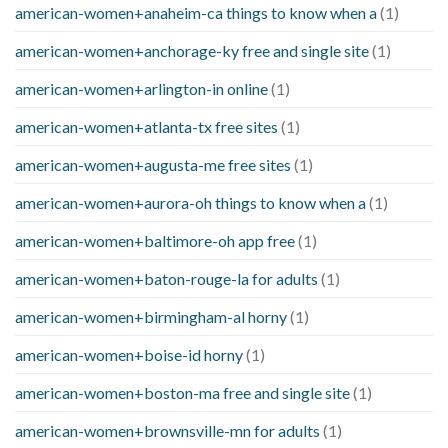
american-women+anaheim-ca things to know when a
(1)
american-women+anchorage-ky free and single site
(1)
american-women+arlington-in online
(1)
american-women+atlanta-tx free sites
(1)
american-women+augusta-me free sites
(1)
american-women+aurora-oh things to know when a
(1)
american-women+baltimore-oh app free
(1)
american-women+baton-rouge-la for adults
(1)
american-women+birmingham-al horny
(1)
american-women+boise-id horny
(1)
american-women+boston-ma free and single site
(1)
american-women+brownsville-mn for adults
(1)