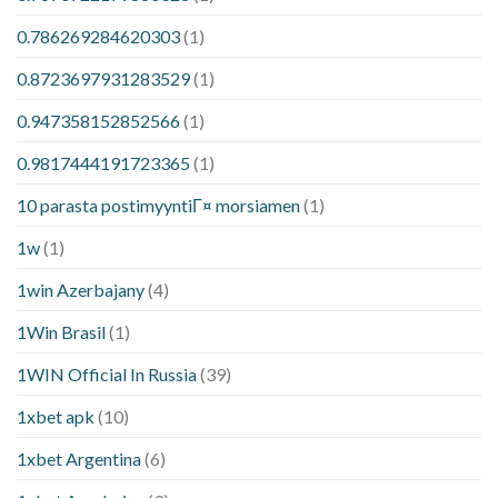
0.786269284620303
(1)
0.8723697931283529
(1)
0.947358152852566
(1)
0.9817444191723365
(1)
10 parasta postimyyntiГ¤ morsiamen
(1)
1w
(1)
1win Azerbajany
(4)
1Win Brasil
(1)
1WIN Official In Russia
(39)
1xbet apk
(10)
1xbet Argentina
(6)