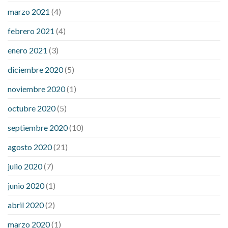
marzo 2021
(4)
febrero 2021
(4)
enero 2021
(3)
diciembre 2020
(5)
noviembre 2020
(1)
octubre 2020
(5)
septiembre 2020
(10)
agosto 2020
(21)
julio 2020
(7)
junio 2020
(1)
abril 2020
(2)
marzo 2020
(1)