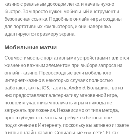
казино с реальным доходом легко, и начать нужно
быстро. Вам просто нужен мобильный инструмент и
безопасная ссылка. Подобные онлайн-игры созданы
для портативных компьютеров, и они наверняка
адаптируются к размеру экрана.
Мобильные матчи
Совместимость с портативными устройствами является
жизненно важным элементом при выборе запроса на
онлайн-казино. Превосходные цели мобильного
интернет-казино в некоторых случаях полностью
работают, как на iOS, так и на Android. Большинство из
них предоставляют альтернативу мгновенной игре,
позволяя участникам получать игры и никогда не
загружать приложения. Независимо от типа метода,
просто убедитесь, что вам требуется безопасное
подключение к Интернету, поскольку вы активно играете
в игры онлайн-казино. Социальные cpa-сети ‘-Fi, как