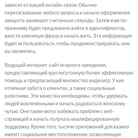
зависит от вашей онлайн-связи. Обычно
перетаскивание любого запроса и начало оформления
аккаунта занимают считанные секунды. Затем вам по-
прежнему будет предложено войти в идентификатор,
ввести ключевую фразу и начать жить. Эта информация
будет использоваться, чтобы продемонстрировать, кем
вы являетесь.
Ведущий интернет-сайт игорного заведения,
предоставляющий круглосуточную/более эффективную
помощь и предлагающий множество видеоигр. У них
отличная забота о клиентах, а также социальные
работники. Эти качества необходимы, чтобы удержать
людей вовлечёнными и начать радоваться женскому
чутью. Они также могут избежать проблем с веб-
страницей и начать получать квалифицированную
поддержку. Кроме того, тысячи приложений для казино
имеют социальное местоположение, позволяющее