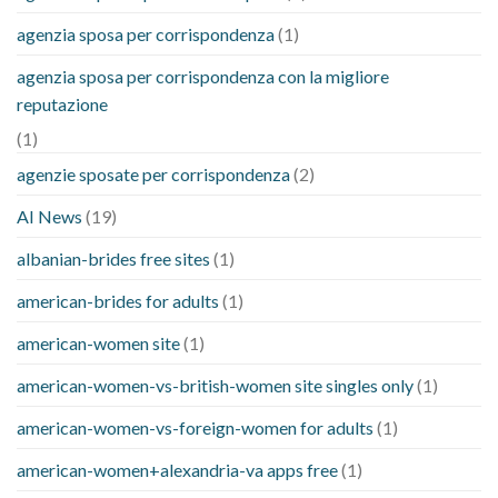
agenzia sposa per corrispondenza
(1)
agenzia sposa per corrispondenza con la migliore
reputazione
(1)
agenzie sposate per corrispondenza
(2)
AI News
(19)
albanian-brides free sites
(1)
american-brides for adults
(1)
american-women site
(1)
american-women-vs-british-women site singles only
(1)
american-women-vs-foreign-women for adults
(1)
american-women+alexandria-va apps free
(1)