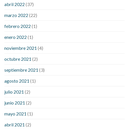
considered a low blood sugar level
what is normal blood
abril 2022
(37)
sugar an hour after eating
what to do when diabetic blood
marzo 2022
(22)
sugar is high
will exercise reduce blood sugar levels
febrero 2022
(1)
enero 2022
(1)
noviembre 2021
(4)
octubre 2021
(2)
septiembre 2021
(3)
agosto 2021
(1)
julio 2021
(2)
junio 2021
(2)
mayo 2021
(1)
abril 2021
(2)