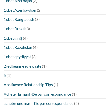
1xbet Azerbajan
(3)
1xbet Azerbaydjan
(2)
1xbet Bangladesh
(3)
1xbet Brazil
(3)
1xbet giriş
(4)
1xbet Kazahstan
(4)
1xbet qeydiyyat
(3)
2redbeans-review site
(1)
5
(1)
Abstinence Relationship Tips
(1)
Acheter la mariГ©e par correspondance
(1)
acheter une mariГ©e par correspondance
(2)