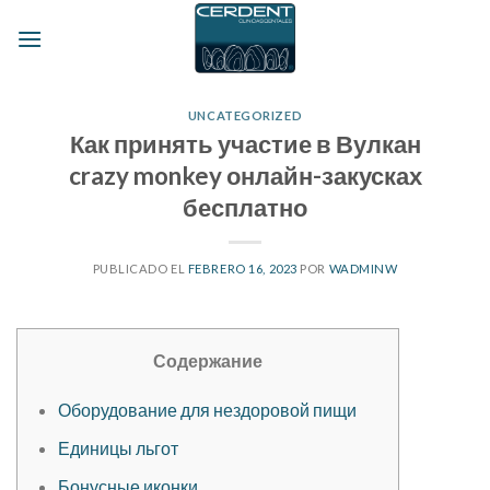
Skip
to
content
UNCATEGORIZED
Как принять участие в Вулкан
crazy monkey онлайн-закусках
бесплатно
PUBLICADO EL
FEBRERO 16, 2023
POR
WADMINW
Содержание
Оборудование для нездоровой пищи
Единицы льгот
Бонусные иконки