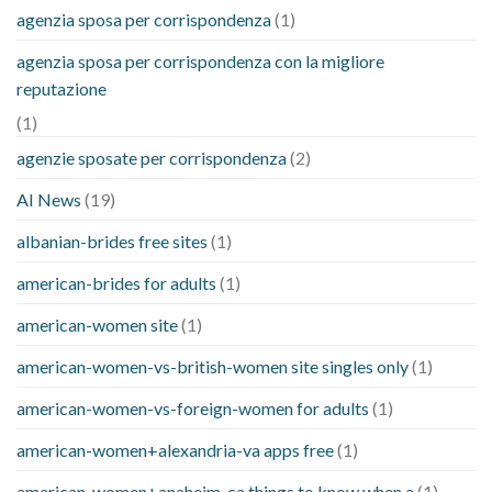
agenzia sposa per corrispondenza
(1)
agenzia sposa per corrispondenza con la migliore
reputazione
(1)
agenzie sposate per corrispondenza
(2)
AI News
(19)
albanian-brides free sites
(1)
american-brides for adults
(1)
american-women site
(1)
american-women-vs-british-women site singles only
(1)
american-women-vs-foreign-women for adults
(1)
american-women+alexandria-va apps free
(1)
american-women+anaheim-ca things to know when a
(1)