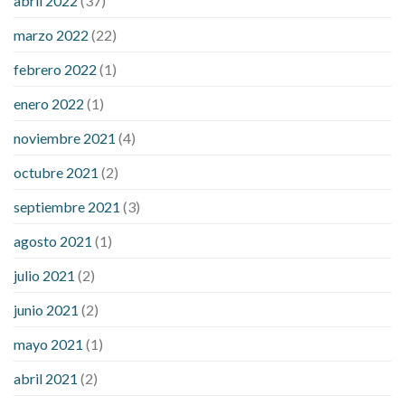
abril 2022
(37)
sugar an hour after eating
what to do when diabetic blood
marzo 2022
(22)
sugar is high
will exercise reduce blood sugar levels
febrero 2022
(1)
enero 2022
(1)
noviembre 2021
(4)
octubre 2021
(2)
septiembre 2021
(3)
agosto 2021
(1)
julio 2021
(2)
junio 2021
(2)
mayo 2021
(1)
abril 2021
(2)