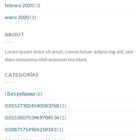
febrero 2020
(3)
enero 2020
(1)
ABOUT
Lorem ipsum dolor sit amet, consectetuer adipiscing elit, sed
diam nonummy nibh euismod tincidunt.
CATEGORÍAS
! Без рубрики
(6)
0.015273024540583768
(1)
0.015350753969704534
(1)
0.02871714926218183
(1)