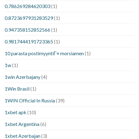
0.786269284620303
(1)
0.8723697931283529
(1)
0.947358152852566
(1)
0.9817444191723365
(1)
10 parasta postimyyntiГ¤ morsiamen
(1)
1w
(1)
1win Azerbajany
(4)
1Win Brasil
(1)
1WIN Official In Russia
(39)
1xbet apk
(10)
1xbet Argentina
(6)
1xbet Azerbajan
(3)