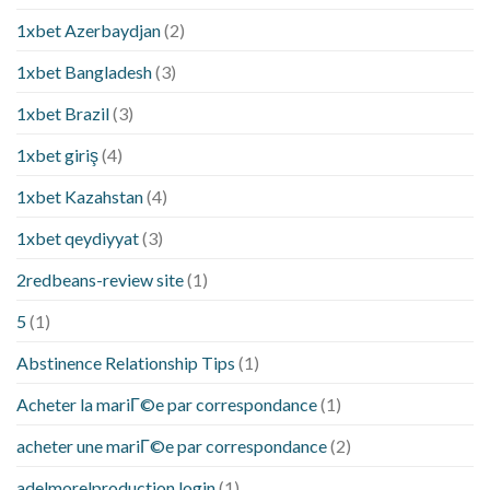
1xbet Azerbaydjan
(2)
1xbet Bangladesh
(3)
1xbet Brazil
(3)
1xbet giriş
(4)
1xbet Kazahstan
(4)
1xbet qeydiyyat
(3)
2redbeans-review site
(1)
5
(1)
Abstinence Relationship Tips
(1)
Acheter la mariГ©e par correspondance
(1)
acheter une mariГ©e par correspondance
(2)
adelmorelproduction login
(1)