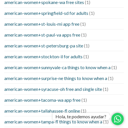
american-women+spokane-wa free sites
(1)
american-women+springfield-sd for adults
(1)
american-women+st-louis-mi app free
(1)
american-women+st-paul-va apps free
(1)
american-women+st-petersburg-pa site
(1)
american-women+stockton-il for adults
(1)
american-women+sunnyvale-ca things to know when a
(1)
american-women+surprise-ne things to know when a
(1)
american-women+syracuse-oh free and single site
(1)
american-women+tacoma-wa app free
(1)
american-women+tallahassee-fl online
(1)
Hola, te podemos ayudar?
american-women+tampa-fl things to know when a
(1)