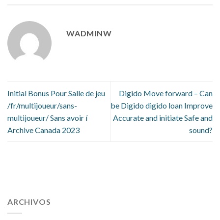
WADMINW
Initial Bonus Pour Salle de jeu
Digido Move forward – Can
/fr/multijoueur/sans-
be Digido digido loan Improve
multijoueur/ Sans avoir í
Accurate and initiate Safe and
Archive Canada 2023
sound?
112 54 blood pressure
118 over 64 blood pressure
blood
pressure 112 50
ARCHIVOS
blood pressure medicine side effects
do any
fitness trackers monitor blood pressure
does blood pressure