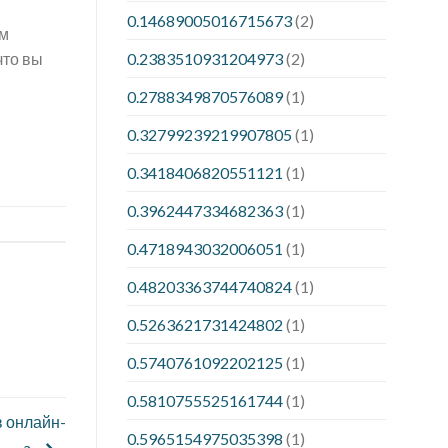
0.14689005016715673
(2)
ам
0.2383510931204973
(2)
что вы
0.2788349870576089
(1)
0.32799239219907805
(1)
0.3418406820551121
(1)
0.3962447334682363
(1)
0.4718943032006051
(1)
0.48203363744740824
(1)
0.5263621731424802
(1)
0.5740761092202125
(1)
0.5810755525161744
(1)
в онлайн-
0.5965154975035398
(1)