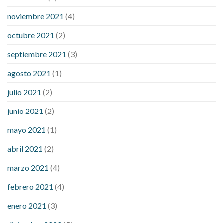
noviembre 2021
(4)
octubre 2021
(2)
septiembre 2021
(3)
agosto 2021
(1)
julio 2021
(2)
junio 2021
(2)
mayo 2021
(1)
abril 2021
(2)
marzo 2021
(4)
febrero 2021
(4)
enero 2021
(3)