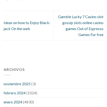
Gamble Lucky 7 Casino slot
Ideas on how to Enjoy Black-
gossip slots online casino
jack On the web
games Out of Espresso
Games For free
112 54 blood pressure
118 over 64 blood pressure
blood
pressure 112 50
ARCHIVOS
blood pressure medicine side effects
do any
fitness trackers monitor blood pressure
does blood pressure
rise during menopause
does hibiscus extract lower blood
noviembre 2025
(3)
pressure
high low number blood pressure
how much does
febrero 2024
(1024)
200 mg labetalol lower blood pressure
how to naturally
control blood pressure
intuniv low blood pressure
is a wrist
enero 2024
(4830)
blood pressure accurate
my blood pressure is suddenly high