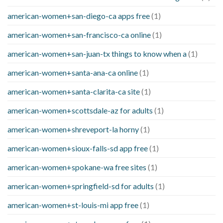
american-women+san-diego-ca apps free
(1)
american-women+san-francisco-ca online
(1)
american-women+san-juan-tx things to know when a
(1)
american-women+santa-ana-ca online
(1)
american-women+santa-clarita-ca site
(1)
american-women+scottsdale-az for adults
(1)
american-women+shreveport-la horny
(1)
american-women+sioux-falls-sd app free
(1)
american-women+spokane-wa free sites
(1)
american-women+springfield-sd for adults
(1)
american-women+st-louis-mi app free
(1)