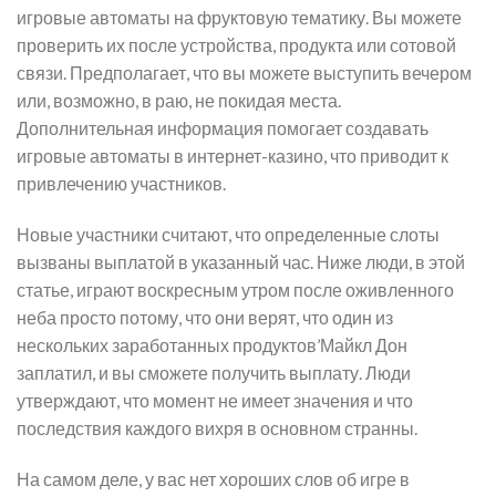
игровые автоматы на фруктовую тематику. Вы можете
проверить их после устройства, продукта или сотовой
связи. Предполагает, что вы можете выступить вечером
или, возможно, в раю, не покидая места.
Дополнительная информация помогает создавать
игровые автоматы в интернет-казино, что приводит к
привлечению участников.
Новые участники считают, что определенные слоты
вызваны выплатой в указанный час. Ниже люди, в этой
статье, играют воскресным утром после оживленного
неба просто потому, что они верят, что один из
нескольких заработанных продуктов’Майкл Дон
заплатил, и вы сможете получить выплату. Люди
утверждают, что момент не имеет значения и что
последствия каждого вихря в основном странны.
На самом деле, у вас нет хороших слов об игре в