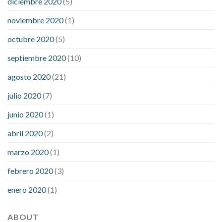
diciembre 2020
(5)
noviembre 2020
(1)
octubre 2020
(5)
septiembre 2020
(10)
agosto 2020
(21)
julio 2020
(7)
junio 2020
(1)
abril 2020
(2)
marzo 2020
(1)
febrero 2020
(3)
enero 2020
(1)
ABOUT