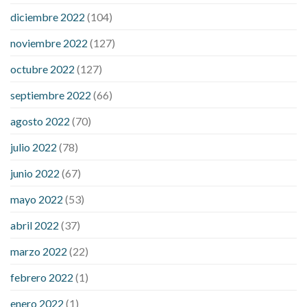
medterra cbd oil amazon
my first experience with cbd oil
diciembre 2022
(104)
trufarm cbd gummies
vigorprimex cbd gummies
which is
noviembre 2022
(127)
better cbd oil or tincture
best adhd medicine for weight loss
does liver cancer cause weight loss
female 100 pound weight
octubre 2022
(127)
loss
gallbladder removal weight loss
is pomegranate bad for
septiembre 2022
(66)
weight loss
lupus and weight loss
medical weight loss dr
meta
for weight loss
precose weight loss
strict diet for weight loss
agosto 2022
(70)
symptom weight loss
blood sugar level 315
can milk raise
julio 2022
(78)
blood sugar levels
effect of steroids on blood sugar
ezetimibe and blood sugar
foods that will bring blood sugar
junio 2022
(67)
down
how to reduce blood sugar level immediately in hindi
mayo 2022
(53)
what does it mean when you have high blood sugar
what is
considered a low blood sugar level
what is normal blood
abril 2022
(37)
sugar an hour after eating
what to do when diabetic blood
marzo 2022
(22)
sugar is high
will exercise reduce blood sugar levels
febrero 2022
(1)
enero 2022
(1)