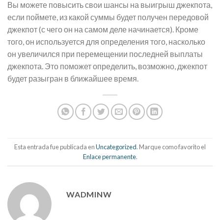
Вы можете повысить свои шансы на выигрыш джекпота,
если поймете, из какой суммы будет получен передовой
джекпот (с чего он на самом деле начинается). Кроме
того, он используется для определения того, насколько
он увеличился при перемещении последней выплаты
джекпота. Это поможет определить, возможно, джекпот
будет разыгран в ближайшее время.
Esta entrada fue publicada en
Uncategorized
. Marque como favorito el
Enlace permanente
.
WADMINW