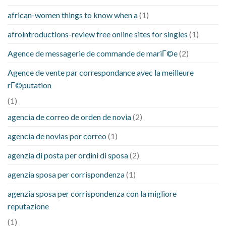
african-women things to know when a
(1)
afrointroductions-review free online sites for singles
(1)
Agence de messagerie de commande de mariГ©e
(2)
Agence de vente par correspondance avec la meilleure
rГ©putation
(1)
agencia de correo de orden de novia
(2)
agencia de novias por correo
(1)
agenzia di posta per ordini di sposa
(2)
agenzia sposa per corrispondenza
(1)
agenzia sposa per corrispondenza con la migliore
reputazione
(1)