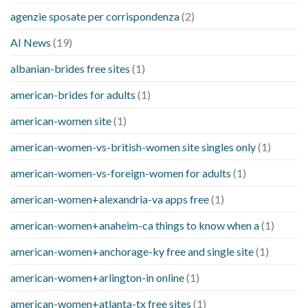
agenzie sposate per corrispondenza
(2)
AI News
(19)
albanian-brides free sites
(1)
american-brides for adults
(1)
american-women site
(1)
american-women-vs-british-women site singles only
(1)
american-women-vs-foreign-women for adults
(1)
american-women+alexandria-va apps free
(1)
american-women+anaheim-ca things to know when a
(1)
american-women+anchorage-ky free and single site
(1)
american-women+arlington-in online
(1)
american-women+atlanta-tx free sites
(1)