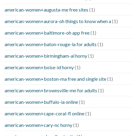
american-women+augusta-me free sites
(1)
american-women+aurora-oh things to know when a
(1)
american-women+baltimore-oh app free
(1)
american-women+baton-rouge-la for adults
(1)
american-women+birmingham-al horny
(1)
american-women+boise-id horny
(1)
american-women+boston-ma free and single site
(1)
american-women+brownsville-mn for adults
(1)
american-women+buffalo-ia online
(1)
american-women+cape-coral-fl online
(1)
american-women+cary-nc horny
(1)