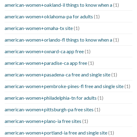
american-women+oakland-il things to know when a
(1)
american-women+oklahoma-pa for adults
(1)
american-women+omaha-tx site
(1)
american-women+orlando-fl things to know when a
(1)
american-women+oxnard-ca app free
(1)
american-women+paradise-ca app free
(1)
american-women+pasadena-ca free and single site
(1)
american-women+pembroke-pines-fl free and single site
(1)
american-women+philadelphia-tn for adults
(1)
american-women+pittsburgh-pa free sites
(1)
american-women+plano-ia free sites
(1)
american-women+portland-ia free and single site
(1)