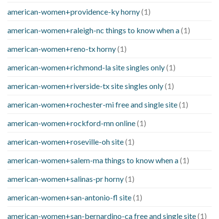
american-women+providence-ky horny
(1)
american-women+raleigh-nc things to know when a
(1)
american-women+reno-tx horny
(1)
american-women+richmond-la site singles only
(1)
american-women+riverside-tx site singles only
(1)
american-women+rochester-mi free and single site
(1)
american-women+rockford-mn online
(1)
american-women+roseville-oh site
(1)
american-women+salem-ma things to know when a
(1)
american-women+salinas-pr horny
(1)
american-women+san-antonio-fl site
(1)
american-women+san-bernardino-ca free and single site
(1)