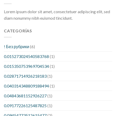
Lorem ipsum dolor sit amet, consectetuer adipiscing elit, sed
diam nonummy nibh euismod tincidunt.
CATEGORÍAS
! Без рубрики
(6)
0.015273024540583768
(1)
0.015350753969704534
(1)
0.02871714926218183
(1)
0.040314348809188494
(1)
0.04843681152926227
(1)
0.09177226125487825
(1)
0.09454773512615477
(2)