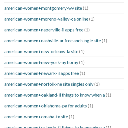
american-women+montgomery-wv site
(1)
american-women+moreno-valley-ca online
(1)
american-women+naperville-il apps free
(1)
american-women+nashville-ar free and single site
(1)
american-women+new-orleans-la site
(1)
american-women+new-york-ny horny
(1)
american-women+newark-il apps free
(1)
american-women+norfolk-ne site singles only
(1)
american-women+oakland-il things to know when a
(1)
american-women+oklahoma-pa for adults
(1)
american-women+omaha-tx site
(1)
american-women+orlando-fl things to know when a
(1)