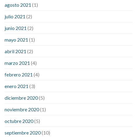
agosto 2021
(1)
julio 2021
(2)
junio 2021
(2)
mayo 2021
(1)
abril 2021
(2)
marzo 2021
(4)
febrero 2021
(4)
enero 2021
(3)
diciembre 2020
(5)
noviembre 2020
(1)
octubre 2020
(5)
septiembre 2020
(10)