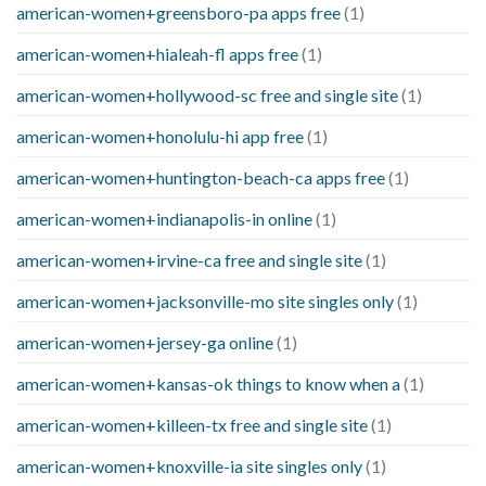
american-women+greensboro-pa apps free
(1)
american-women+hialeah-fl apps free
(1)
american-women+hollywood-sc free and single site
(1)
american-women+honolulu-hi app free
(1)
american-women+huntington-beach-ca apps free
(1)
american-women+indianapolis-in online
(1)
american-women+irvine-ca free and single site
(1)
american-women+jacksonville-mo site singles only
(1)
american-women+jersey-ga online
(1)
american-women+kansas-ok things to know when a
(1)
american-women+killeen-tx free and single site
(1)
american-women+knoxville-ia site singles only
(1)