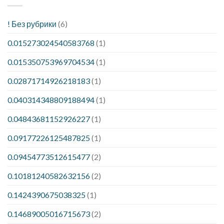
! Без рубрики
(6)
0.015273024540583768
(1)
0.015350753969704534
(1)
0.02871714926218183
(1)
0.040314348809188494
(1)
0.04843681152926227
(1)
0.09177226125487825
(1)
0.09454773512615477
(2)
0.10181240582632156
(2)
0.1424390675038325
(1)
0.14689005016715673
(2)