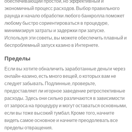
обеспечивающий простой, но эффективный и
экономичный процесс расходов. Выбор правильного
раунда и начало обработки любого банкролла поможет
любому быстро сориентироваться в процедуре,
минимизируя затраты и задержки при запуске.
Используя эти советы, вы можете обеспечить плавный и
беспроблемный запуск казино в Интернете.
Пределы
Если вы хотите обналичить заработанные деньги через
онлайн-казино, есть много вещей, о которых вам не
следует забывать. Подлинные, проверьте,
предоставляет ли игорное заведение ретроспективные
расходы. Здесь они сильно различаются в зависимости
от запроса на процедуру и могут оставаться основными,
если вы тоже высокий тумбал. Кроме того, начните
видеть самое основное и начните преодолевать все
пределы отвращения.