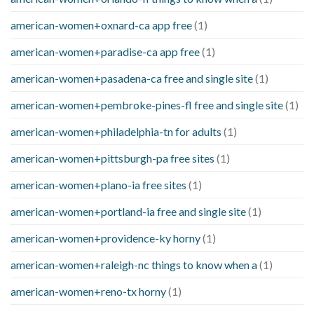
american-women+oxnard-ca app free
(1)
american-women+paradise-ca app free
(1)
american-women+pasadena-ca free and single site
(1)
american-women+pembroke-pines-fl free and single site
(1)
american-women+philadelphia-tn for adults
(1)
american-women+pittsburgh-pa free sites
(1)
american-women+plano-ia free sites
(1)
american-women+portland-ia free and single site
(1)
american-women+providence-ky horny
(1)
american-women+raleigh-nc things to know when a
(1)
american-women+reno-tx horny
(1)