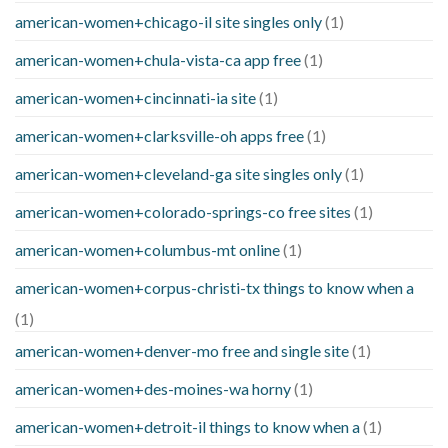
american-women+chicago-il site singles only
(1)
american-women+chula-vista-ca app free
(1)
american-women+cincinnati-ia site
(1)
american-women+clarksville-oh apps free
(1)
american-women+cleveland-ga site singles only
(1)
american-women+colorado-springs-co free sites
(1)
american-women+columbus-mt online
(1)
american-women+corpus-christi-tx things to know when a
(1)
american-women+denver-mo free and single site
(1)
american-women+des-moines-wa horny
(1)
american-women+detroit-il things to know when a
(1)