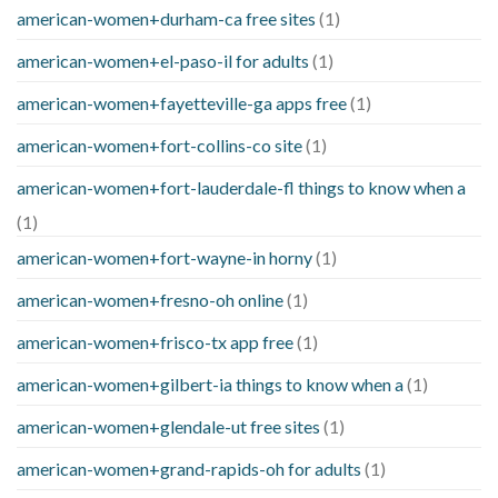
american-women+durham-ca free sites
(1)
american-women+el-paso-il for adults
(1)
american-women+fayetteville-ga apps free
(1)
american-women+fort-collins-co site
(1)
american-women+fort-lauderdale-fl things to know when a
(1)
american-women+fort-wayne-in horny
(1)
american-women+fresno-oh online
(1)
american-women+frisco-tx app free
(1)
american-women+gilbert-ia things to know when a
(1)
american-women+glendale-ut free sites
(1)
american-women+grand-rapids-oh for adults
(1)