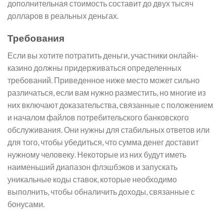
дополнительная стоимость составит до двух тысяч
долларов в реальных деньгах.
Требования
Если вы хотите потратить деньги, участники онлайн-
казино должны придерживаться определенных
требований. Приведенное ниже место может сильно
различаться, если вам нужно разместить, но многие из
них включают доказательства, связанные с положением
и началом файлов потребительского банковского
обслуживания. Они нужны для стабильных ответов или
для того, чтобы убедиться, что сумма денег доставит
нужному человеку. Некоторые из них будут иметь
наименьший диапазон флэшбэков и запускать
уникальные коды ставок, которые необходимо
выполнить, чтобы обналичить доходы, связанные с
бонусами.