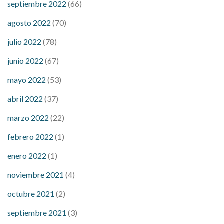
septiembre 2022
(66)
weight loss
lupus and weight loss
medical weight loss dr
meta
for weight loss
precose weight loss
strict diet for weight loss
agosto 2022
(70)
symptom weight loss
blood sugar level 315
can milk raise
julio 2022
(78)
blood sugar levels
effect of steroids on blood sugar
ezetimibe and blood sugar
foods that will bring blood sugar
junio 2022
(67)
down
how to reduce blood sugar level immediately in hindi
mayo 2022
(53)
what does it mean when you have high blood sugar
what is
considered a low blood sugar level
what is normal blood
abril 2022
(37)
sugar an hour after eating
what to do when diabetic blood
marzo 2022
(22)
sugar is high
will exercise reduce blood sugar levels
febrero 2022
(1)
enero 2022
(1)
noviembre 2021
(4)
octubre 2021
(2)
septiembre 2021
(3)