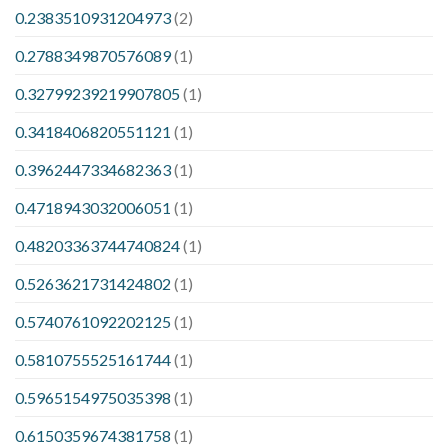
0.2383510931204973
(2)
0.2788349870576089
(1)
0.32799239219907805
(1)
0.3418406820551121
(1)
0.3962447334682363
(1)
0.4718943032006051
(1)
0.48203363744740824
(1)
0.5263621731424802
(1)
0.5740761092202125
(1)
0.5810755525161744
(1)
0.5965154975035398
(1)
0.6150359674381758
(1)