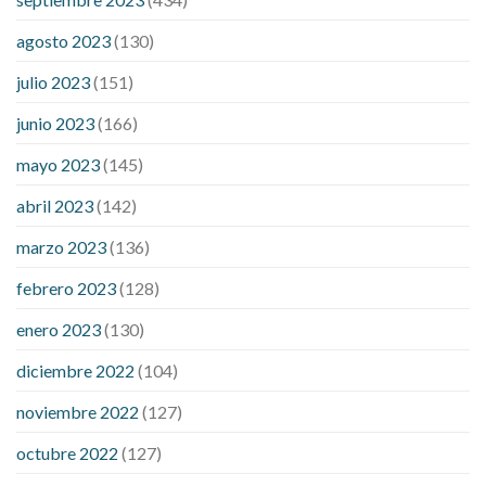
pills really work
does boosting testosterone increase penis
size
does circumcision affect penis growth
erection pills porn
agosto 2023
(130)
extreme vitality ed pills
how to get a bigger penis no pills
if i
julio 2023
(151)
lose weight will my penis be bigger
male enhancement pills
phone number
male sexual health pills
rejuvinate cbd
junio 2023
(166)
gummies
yuppie cbd gummies reviews
zebra cbd gummies
mayo 2023
(145)
reviews
are power cbd gummies legit
cbd gummies 300mg
choice
cbd gummies from shark tank
cbd gummies on shark
abril 2023
(142)
tank for ed
cbd gummy bear recipe with jello
cbd oil dosage
marzo 2023
(136)
calculator uk
cbd oil dosage chart
cbd oil for sex
performance
cbd oil in hair
cbd oil india
cbd oil to add to
febrero 2023
(128)
drinks
concord cbd gummies
dog cbd gummies for calming
enero 2023
(130)
drops cbd thc gummies
honda cbd gummies para que sirve
medterra cbd oil amazon
my first experience with cbd oil
diciembre 2022
(104)
trufarm cbd gummies
vigorprimex cbd gummies
which is
noviembre 2022
(127)
better cbd oil or tincture
best adhd medicine for weight loss
does liver cancer cause weight loss
female 100 pound weight
octubre 2022
(127)
loss
gallbladder removal weight loss
is pomegranate bad for