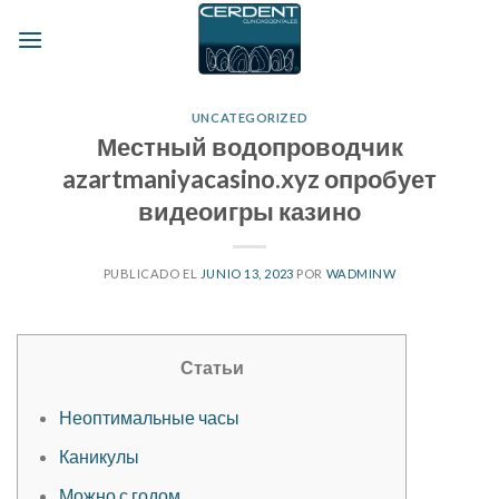
Skip
to
content
UNCATEGORIZED
Местный водопроводчик
azartmaniyacasino.xyz опробует
видеоигры казино
PUBLICADO EL
JUNIO 13, 2023
POR
WADMINW
Статьи
Неоптимальные часы
Каникулы
Можно с годом