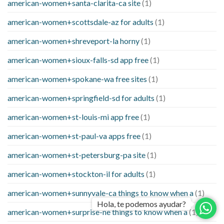
american-women+santa-clarita-ca site
(1)
american-women+scottsdale-az for adults
(1)
american-women+shreveport-la horny
(1)
american-women+sioux-falls-sd app free
(1)
american-women+spokane-wa free sites
(1)
american-women+springfield-sd for adults
(1)
american-women+st-louis-mi app free
(1)
american-women+st-paul-va apps free
(1)
american-women+st-petersburg-pa site
(1)
american-women+stockton-il for adults
(1)
american-women+sunnyvale-ca things to know when a
(1)
Hola, te podemos ayudar?
american-women+surprise-ne things to know when a
(1)