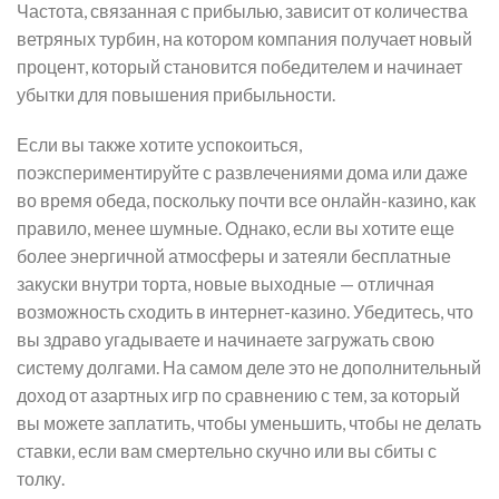
Частота, связанная с прибылью, зависит от количества
ветряных турбин, на котором компания получает новый
процент, который становится победителем и начинает
убытки для повышения прибыльности.
Если вы также хотите успокоиться,
поэкспериментируйте с развлечениями дома или даже
во время обеда, поскольку почти все онлайн-казино, как
правило, менее шумные. Однако, если вы хотите еще
более энергичной атмосферы и затеяли бесплатные
закуски внутри торта, новые выходные — отличная
возможность сходить в интернет-казино. Убедитесь, что
вы здраво угадываете и начинаете загружать свою
систему долгами. На самом деле это не дополнительный
доход от азартных игр по сравнению с тем, за который
вы можете заплатить, чтобы уменьшить, чтобы не делать
ставки, если вам смертельно скучно или вы сбиты с
толку.