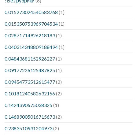
! Без рубрики
(6)
0.015273024540583768
(1)
0.015350753969704534
(1)
0.02871714926218183
(1)
0.040314348809188494
(1)
0.04843681152926227
(1)
0.09177226125487825
(1)
0.09454773512615477
(2)
0.10181240582632156
(2)
0.1424390675038325
(1)
0.14689005016715673
(2)
0.2383510931204973
(2)