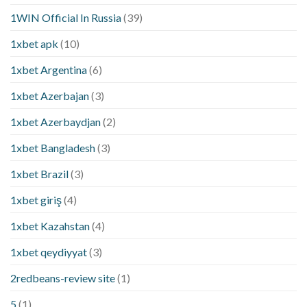
1WIN Official In Russia
(39)
1xbet apk
(10)
1xbet Argentina
(6)
1xbet Azerbajan
(3)
1xbet Azerbaydjan
(2)
1xbet Bangladesh
(3)
1xbet Brazil
(3)
1xbet giriş
(4)
1xbet Kazahstan
(4)
1xbet qeydiyyat
(3)
2redbeans-review site
(1)
5
(1)