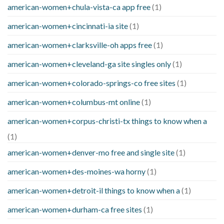
american-women+chula-vista-ca app free
(1)
american-women+cincinnati-ia site
(1)
american-women+clarksville-oh apps free
(1)
american-women+cleveland-ga site singles only
(1)
american-women+colorado-springs-co free sites
(1)
american-women+columbus-mt online
(1)
american-women+corpus-christi-tx things to know when a
(1)
american-women+denver-mo free and single site
(1)
american-women+des-moines-wa horny
(1)
american-women+detroit-il things to know when a
(1)
american-women+durham-ca free sites
(1)