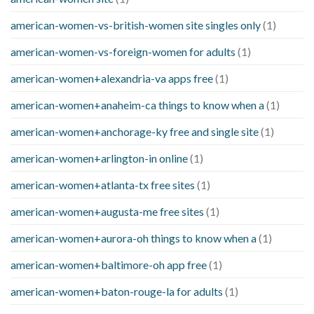
american-women-vs-british-women site singles only
(1)
american-women-vs-foreign-women for adults
(1)
american-women+alexandria-va apps free
(1)
american-women+anaheim-ca things to know when a
(1)
american-women+anchorage-ky free and single site
(1)
american-women+arlington-in online
(1)
american-women+atlanta-tx free sites
(1)
american-women+augusta-me free sites
(1)
american-women+aurora-oh things to know when a
(1)
american-women+baltimore-oh app free
(1)
american-women+baton-rouge-la for adults
(1)