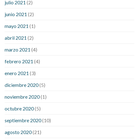
julio 2021
(2)
junio 2021
(2)
mayo 2021
(1)
abril 2021
(2)
marzo 2021
(4)
febrero 2021
(4)
enero 2021
(3)
diciembre 2020
(5)
noviembre 2020
(1)
octubre 2020
(5)
septiembre 2020
(10)
agosto 2020
(21)