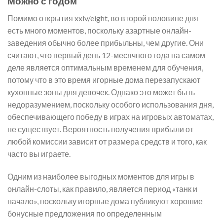
Можно с годом
Помимо открытия xxiv/eight, во второй половине дня
есть много моментов, поскольку азартные онлайн-
заведения обычно более прибыльны, чем другие. Они
считают, что первый день 12-месячного года на самом
деле является оптимальным временем для обучения,
потому что в это время игорные дома перезапускают
кухонные зоны для девочек. Однако это может быть
недоразумением, поскольку особого использования дня,
обеспечивающего победу в играх на игровых автоматах,
не существует. Вероятность получения прибыли от
любой комиссии зависит от размера средств и того, как
часто вы играете.
Одним из наиболее выгодных моментов для игры в
онлайн-слоты, как правило, является период «танк и
начало», поскольку игорные дома публикуют хорошие
бонусные предложения по определенным