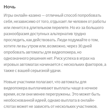
Ночь
Игры онлайн-казино — отличный способ попробовать
себя, независимо от того, отдыхает ли человек от работы
или ленится в длительном перелете. Но из-за большого
разнообразия доступных альтернатив трудно
проследить, как действовать. Люди подумайте о том,
хотите ли вы утром или, возможно, через 30 дней
опробовать автоматы для видеопокера, но
однозначного решения нет. Риск успеха в играх на
игровых автоматах начинается с нескольких факторов, а
также с вашей серьезной удачи.
Новые участники полагают, что автоматы для
видеопокера выплачивают выплаты чаще в ночное
время, если они менее перегружены. Это может быть
необоснованной идеей, однако выплата в онлайн-
слотах может не зависеть от нескольких участников.