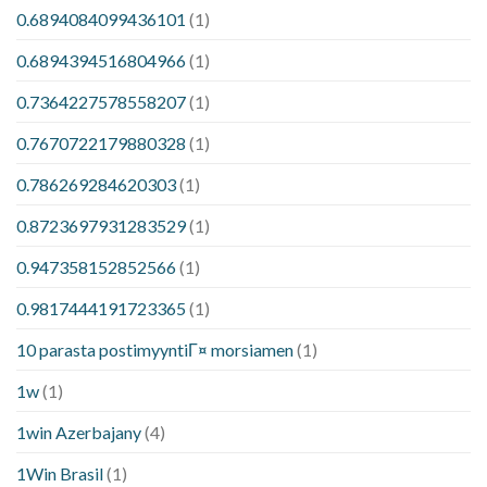
0.6894084099436101
(1)
0.6894394516804966
(1)
0.7364227578558207
(1)
0.7670722179880328
(1)
0.786269284620303
(1)
0.8723697931283529
(1)
0.947358152852566
(1)
0.9817444191723365
(1)
10 parasta postimyyntiГ¤ morsiamen
(1)
1w
(1)
1win Azerbajany
(4)
1Win Brasil
(1)