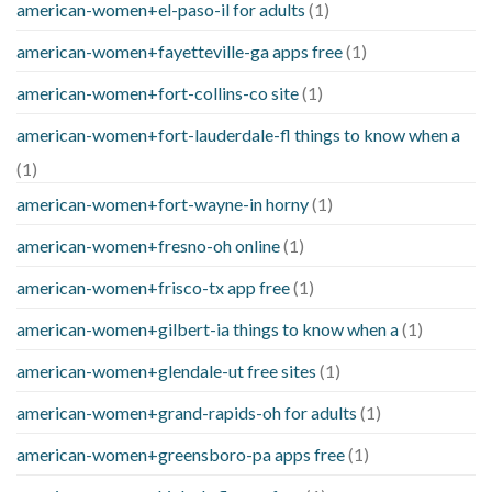
american-women+el-paso-il for adults
(1)
american-women+fayetteville-ga apps free
(1)
american-women+fort-collins-co site
(1)
american-women+fort-lauderdale-fl things to know when a
(1)
american-women+fort-wayne-in horny
(1)
american-women+fresno-oh online
(1)
american-women+frisco-tx app free
(1)
american-women+gilbert-ia things to know when a
(1)
american-women+glendale-ut free sites
(1)
american-women+grand-rapids-oh for adults
(1)
american-women+greensboro-pa apps free
(1)