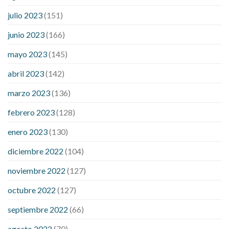
extreme vitality ed pills
how to get a bigger penis no pills
if i
julio 2023
(151)
lose weight will my penis be bigger
male enhancement pills
phone number
male sexual health pills
rejuvinate cbd
junio 2023
(166)
gummies
yuppie cbd gummies reviews
zebra cbd gummies
mayo 2023
(145)
reviews
are power cbd gummies legit
cbd gummies 300mg
choice
cbd gummies from shark tank
cbd gummies on shark
abril 2023
(142)
tank for ed
cbd gummy bear recipe with jello
cbd oil dosage
marzo 2023
(136)
calculator uk
cbd oil dosage chart
cbd oil for sex
performance
cbd oil in hair
cbd oil india
cbd oil to add to
febrero 2023
(128)
drinks
concord cbd gummies
dog cbd gummies for calming
enero 2023
(130)
drops cbd thc gummies
honda cbd gummies para que sirve
medterra cbd oil amazon
my first experience with cbd oil
diciembre 2022
(104)
trufarm cbd gummies
vigorprimex cbd gummies
which is
noviembre 2022
(127)
better cbd oil or tincture
best adhd medicine for weight loss
does liver cancer cause weight loss
female 100 pound weight
octubre 2022
(127)
loss
gallbladder removal weight loss
is pomegranate bad for
septiembre 2022
(66)
weight loss
lupus and weight loss
medical weight loss dr
meta
for weight loss
precose weight loss
strict diet for weight loss
agosto 2022
(70)