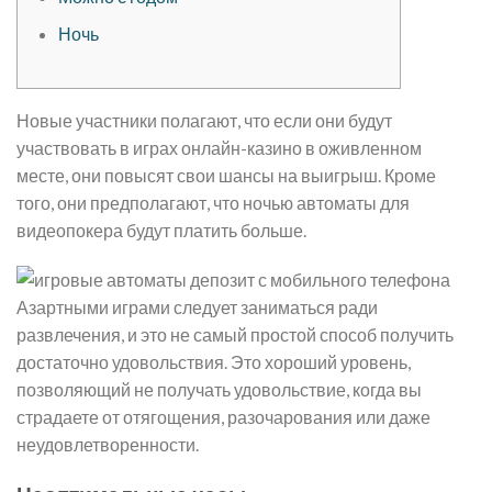
Ночь
Новые участники полагают, что если они будут
участвовать в играх онлайн-казино в оживленном
месте, они повысят свои шансы на выигрыш. Кроме
того, они предполагают, что ночью автоматы для
видеопокера будут платить больше.
Азартными играми следует заниматься ради
развлечения, и это не самый простой способ получить
достаточно удовольствия.
Это хороший уровень,
позволяющий не получать удовольствие, когда вы
страдаете от отягощения, разочарования или даже
неудовлетворенности.