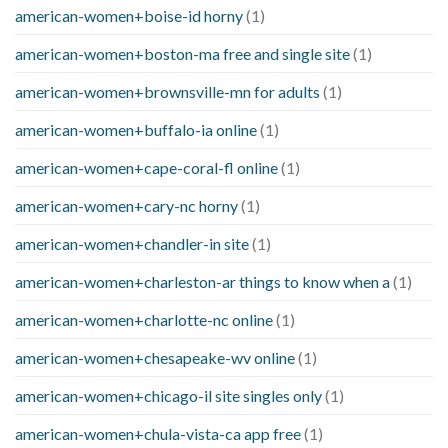
american-women+boise-id horny
(1)
american-women+boston-ma free and single site
(1)
american-women+brownsville-mn for adults
(1)
american-women+buffalo-ia online
(1)
american-women+cape-coral-fl online
(1)
american-women+cary-nc horny
(1)
american-women+chandler-in site
(1)
american-women+charleston-ar things to know when a
(1)
american-women+charlotte-nc online
(1)
american-women+chesapeake-wv online
(1)
american-women+chicago-il site singles only
(1)
american-women+chula-vista-ca app free
(1)