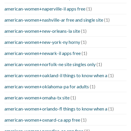
american-women+naperville-il apps free
(1)
american-women+nashville-ar free and single site
(1)
american-women+new-orleans-la site
(1)
american-women+new-york-ny horny
(1)
american-women+newark-il apps free
(1)
american-women+norfolk-ne site singles only
(1)
american-women+oakland-il things to know when a
(1)
american-women+oklahoma-pa for adults
(1)
american-women+omaha-tx site
(1)
american-women+orlando-fl things to know when a
(1)
american-women+oxnard-ca app free
(1)
american-women+paradise-ca app free
(1)