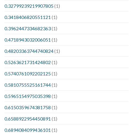
0.32799239219907805
(1)
0.3418406820551121
(1)
0.3962447334682363
(1)
0.4718943032006051
(1)
0.48203363744740824
(1)
0.5263621731424802
(1)
0.5740761092202125
(1)
0.5810755525161744
(1)
0.5965154975035398
(1)
0.6150359674381758
(1)
0.6588922954450891
(1)
0.6894084099436101
(1)