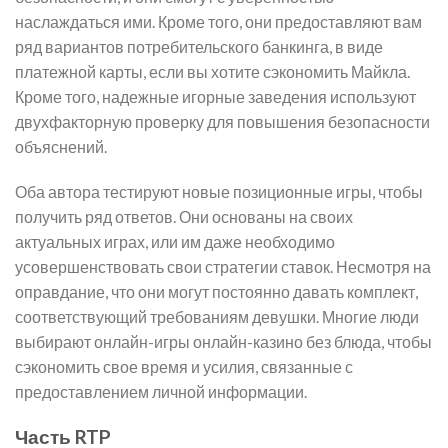
наслаждаться ими. Кроме того, они предоставляют вам
ряд вариантов потребительского банкинга, в виде
платежной карты, если вы хотите сэкономить Майкла.
Кроме того, надежные игорные заведения используют
двухфакторную проверку для повышения безопасности
объяснений.
Оба автора тестируют новые позиционные игры, чтобы
получить ряд ответов. Они основаны на своих
актуальных играх, или им даже необходимо
усовершенствовать свои стратегии ставок. Несмотря на
оправдание, что они могут постоянно давать комплект,
соответствующий требованиям девушки. Многие люди
выбирают онлайн-игры онлайн-казино без блюда, чтобы
сэкономить свое время и усилия, связанные с
предоставлением личной информации.
Часть RTP