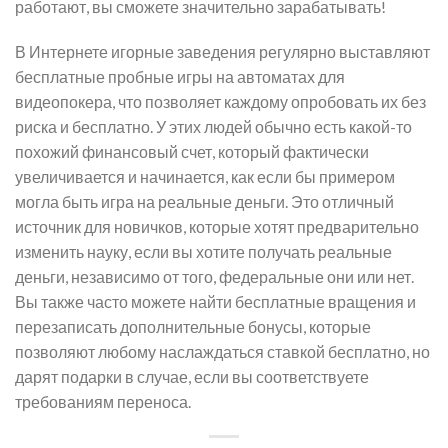
работают, вы сможете значительно зарабатывать!
В Интернете игорные заведения регулярно выставляют
бесплатные пробные игры на автоматах для
видеопокера, что позволяет каждому опробовать их без
риска и бесплатно. У этих людей обычно есть какой-то
похожий финансовый счет, который фактически
увеличивается и начинается, как если бы примером
могла быть игра на реальные деньги. Это отличный
источник для новичков, которые хотят предварительно
изменить науку, если вы хотите получать реальные
деньги, независимо от того, федеральные они или нет.
Вы также часто можете найти бесплатные вращения и
перезаписать дополнительные бонусы, которые
позволяют любому наслаждаться ставкой бесплатно, но
дарят подарки в случае, если вы соответствуете
требованиям переноса.