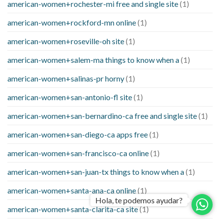
american-women+rochester-mi free and single site
(1)
american-women+rockford-mn online
(1)
american-women+roseville-oh site
(1)
american-women+salem-ma things to know when a
(1)
american-women+salinas-pr horny
(1)
american-women+san-antonio-fl site
(1)
american-women+san-bernardino-ca free and single site
(1)
american-women+san-diego-ca apps free
(1)
american-women+san-francisco-ca online
(1)
american-women+san-juan-tx things to know when a
(1)
american-women+santa-ana-ca online
(1)
Hola, te podemos ayudar?
american-women+santa-clarita-ca site
(1)