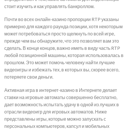
стоит изучить и как управлять банкроллом.
Почти во всех онлайн-казино пропорции RTP указаны
примерно для каждого раунда позиции, хотя некоторым
может потребоваться просто щелкнуть по всей игре,
прежде чем вы обнаружите, что это позволяет вам это
сделать. В конце концов, важно иметь в виду часть RTP
любой позиционной машины, которая использовалась в
прошлом. Это может помочь человеку найти лучшие
видеоигры и избежать тех, в которых вы, скорее всего,
потеряете свои деньги.
Активная игра в интернет-казино в Интернете делает
ставки на игровые автоматы совершенно бесплатно,
дает возможность испытать удачу в одной из лучших в
отрасли видеоигр для игровых автоматов. Ниже
представлены игры, которые можно запускать с
персональных компьютеров, капсул и мобильных