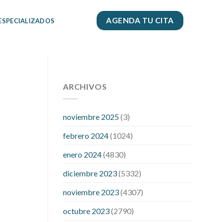
AGENDA TU CITA
 ESPECIALIZADOS
112 54 blood pressure
118 over 64
blood pressure
ARCHIVOS
blood pressure 112
50
blood pressure medicine side
effects
do any fitness trackers
noviembre 2025
(3)
monitor blood pressure
does blood
febrero 2024
(1024)
pressure rise during menopause
does
hibiscus extract lower blood pressure
enero 2024
(4830)
high low number blood pressure
how
diciembre 2023
(5332)
much does 200 mg labetalol lower
blood pressure
how to naturally
noviembre 2023
(4307)
control blood pressure
intuniv low
blood pressure
is a wrist blood
octubre 2023
(2790)