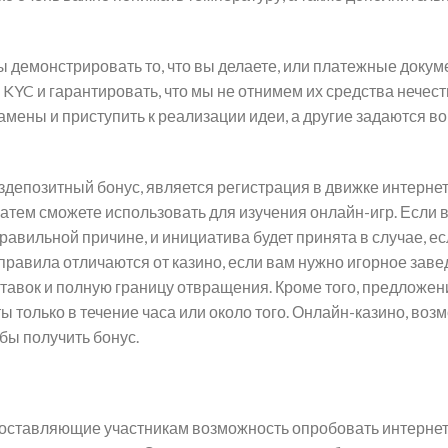
 демонстрировать то, что вы делаете, или платежные докум
 KYC и гарантировать, что мы не отнимем их средства нечес
замены и приступить к реализации идеи, а другие задаются в
здепозитный бонус, является регистрация в движке интернет
затем сможете использовать для изучения онлайн-игр. Если 
авильной причине, и инициатива будет принята в случае, е
равила отличаются от казино, если вам нужно игорное заве
авок и полную границу отвращения. Кроме того, предложен
 только в течение часа или около того. Онлайн-казино, воз
бы получить бонус.
оставляющие участникам возможность опробовать интернет