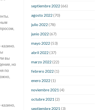
pills
rejuvinate cbd gummies
yuppie
septiembre 2022
(66)
cbd gummies reviews
zebra cbd
gummies reviews
are power cbd
agosto 2022
(70)
енты.
gummies legit
cbd gummies 300mg
тным
julio 2022
(78)
choice
cbd gummies from shark tank
опросом,
cbd gummies on shark tank for ed
junio 2022
(67)
cbd gummy bear recipe with jello
cbd
mayo 2022
(53)
oil dosage calculator uk
cbd oil
-казино.
dosage chart
cbd oil for sex
вы
abril 2022
(37)
performance
cbd oil in hair
cbd oil
сли вы
marzo 2022
(22)
india
cbd oil to add to drinks
concord
дение, но
cbd gummies
dog cbd gummies for
ия по
febrero 2022
(1)
calming
drops cbd thc gummies
можно,
enero 2022
(1)
honda cbd gummies para que sirve
medterra cbd oil amazon
my first
noviembre 2021
(4)
experience with cbd oil
trufarm cbd
octubre 2021
(2)
gummies
vigorprimex cbd gummies
-казино,
which is better cbd oil or tincture
septiembre 2021
(3)