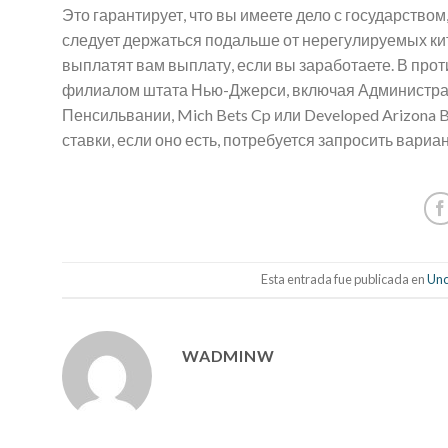
Это гарантирует, что вы имеете дело с государств
следует держаться подальше от нерегулируемых ки
выплатят вам выплату, если вы заработаете. В про
филиалом штата Нью-Джерси, включая Администрац
Пенсильвании, Mich Bets Cp или Developed Arizona 
ставки, если оно есть, потребуется запросить вари
Esta entrada fue publicada en
Unc
WADMINW