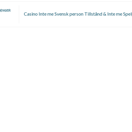
дения
Casino Inte me Svensk person Tillstånd & Inte me Spe