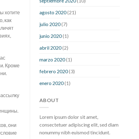
septiembre 2020
(10)
hour after eating
what to do when
diabetic blood sugar is high
will
agosto 2020
(21)
вы хотите
exercise reduce blood sugar levels
, как
julio 2020
(7)
аличят
виях,
junio 2020
(1)
abril 2020
(2)
вас
marzo 2020
(1)
ии. Кроме
febrero 2020
(3)
ни.
enero 2020
(1)
рассылку
ABOUT
женщины.
Lorem ipsum dolor sit amet,
consectetuer adipiscing elit, sed diam
ов, они
nonummy nibh euismod tincidunt.
условие