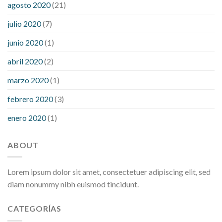
agosto 2020
(21)
julio 2020
(7)
junio 2020
(1)
abril 2020
(2)
marzo 2020
(1)
febrero 2020
(3)
enero 2020
(1)
ABOUT
Lorem ipsum dolor sit amet, consectetuer adipiscing elit, sed
diam nonummy nibh euismod tincidunt.
CATEGORÍAS