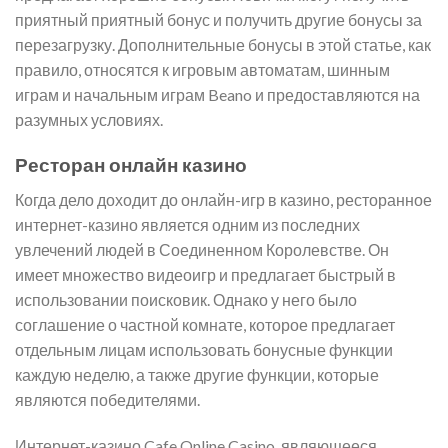
приятный приятный бонус и получить другие бонусы за
перезагрузку. Дополнительные бонусы в этой статье, как
правило, относятся к игровым автоматам, шинным
играм и начальным играм Beano и предоставляются на
разумных условиях.
Ресторан онлайн казино
Когда дело доходит до онлайн-игр в казино, ресторанное
интернет-казино является одним из последних
увлечений людей в Соединенном Королевстве. Он
имеет множество видеоигр и предлагает быстрый в
использовании поисковик. Однако у него было
соглашение о частной комнате, которое предлагает
отдельным лицам использовать бонусные функции
каждую неделю, а также другие функции, которые
являются победителями.
Интернет-казино Cafe Online Casino, являющееся