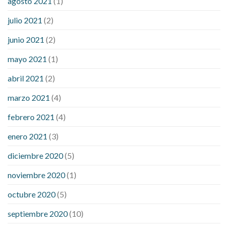
agosto 2021
(1)
julio 2021
(2)
junio 2021
(2)
mayo 2021
(1)
abril 2021
(2)
marzo 2021
(4)
febrero 2021
(4)
enero 2021
(3)
diciembre 2020
(5)
noviembre 2020
(1)
octubre 2020
(5)
septiembre 2020
(10)