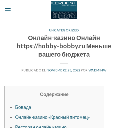
Skip
to
content
UNCATEGORIZED
Онлайн-казино Онлайн
https://hobby-bobby.ru Меньше
вашего бюджета
PUBLICADO EL
NOVIEMBRE 28, 2022
POR
WADMINW
Содержание
Бовада
Онлайн-казино «Красный питомец»
Ресторан онлайн казино