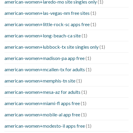
american-women+laredo-mo site singles only
(1)
american-women+las-vegas-nm free sites
(1)
american-women+little-rock-sc apps free
(1)
american-women+long-beach-ca site
(1)
american-women+lubbock-tx site singles only
(1)
american-women+madison-pa app free
(1)
american-women+mcallen-tx for adults
(1)
american-women+memphis-tn site
(1)
american-women+mesa-az for adults
(1)
american-women+miami-fl apps free
(1)
american-women+mobile-al app free
(1)
american-women+modesto-il apps free
(1)