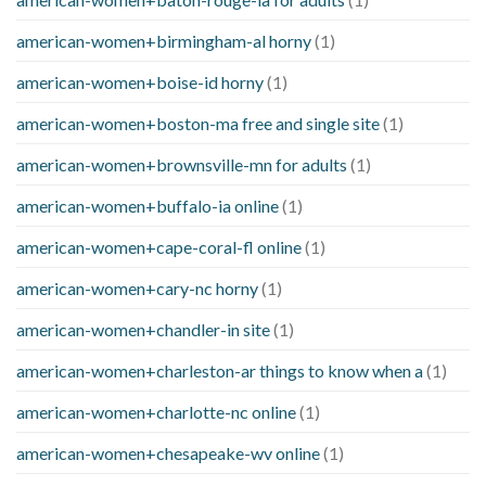
american-women+birmingham-al horny
(1)
american-women+boise-id horny
(1)
american-women+boston-ma free and single site
(1)
american-women+brownsville-mn for adults
(1)
american-women+buffalo-ia online
(1)
american-women+cape-coral-fl online
(1)
american-women+cary-nc horny
(1)
american-women+chandler-in site
(1)
american-women+charleston-ar things to know when a
(1)
american-women+charlotte-nc online
(1)
american-women+chesapeake-wv online
(1)