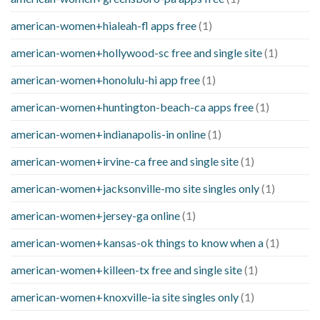
american-women+hialeah-fl apps free
(1)
american-women+hollywood-sc free and single site
(1)
american-women+honolulu-hi app free
(1)
american-women+huntington-beach-ca apps free
(1)
american-women+indianapolis-in online
(1)
american-women+irvine-ca free and single site
(1)
american-women+jacksonville-mo site singles only
(1)
american-women+jersey-ga online
(1)
american-women+kansas-ok things to know when a
(1)
american-women+killeen-tx free and single site
(1)
american-women+knoxville-ia site singles only
(1)