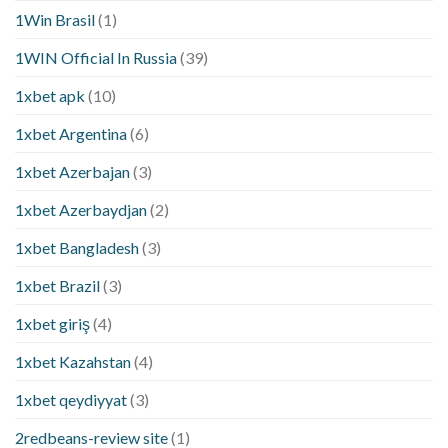
1Win Brasil
(1)
1WIN Official In Russia
(39)
1xbet apk
(10)
1xbet Argentina
(6)
1xbet Azerbajan
(3)
1xbet Azerbaydjan
(2)
1xbet Bangladesh
(3)
1xbet Brazil
(3)
1xbet giriş
(4)
1xbet Kazahstan
(4)
1xbet qeydiyyat
(3)
2redbeans-review site
(1)