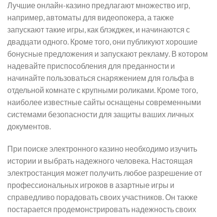
Лучшие онлайн-казино предлагают множество игр,
например, автоматы для видеопокера, а также
запускают такие игры, как блэкджек, и начинаются с
двадцати одного. Кроме того, они публикуют хорошие
бонусные предложения и запускают рекламу. В котором
надевайте приспособления для преданности и
начинайте пользоваться снаряжением для гольфа в
отдельной комнате с крупными роликами. Кроме того,
наиболее известные сайты оснащены современными
системами безопасности для защиты ваших личных
документов.
При поиске электронного казино необходимо изучить
истории и выбрать надежного человека. Настоящая
электростанция может получить любое разрешение от
профессиональных игроков в азартные игры и
справедливо порадовать своих участников. Он также
постарается продемонстрировать надежность своих