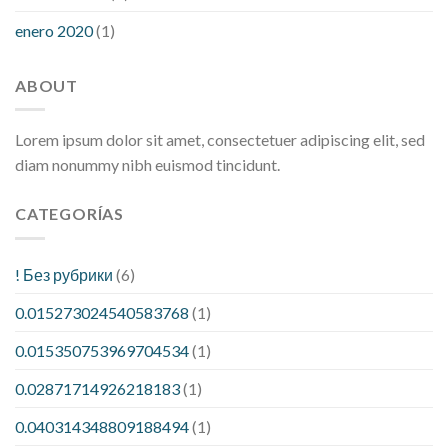
enero 2020
(1)
ABOUT
Lorem ipsum dolor sit amet, consectetuer adipiscing elit, sed
diam nonummy nibh euismod tincidunt.
CATEGORÍAS
! Без рубрики
(6)
0.015273024540583768
(1)
0.015350753969704534
(1)
0.02871714926218183
(1)
0.040314348809188494
(1)