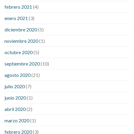
febrero 2021
(4)
enero 2021
(3)
diciembre 2020
(5)
noviembre 2020
(1)
octubre 2020
(5)
septiembre 2020
(10)
agosto 2020
(21)
julio 2020
(7)
junio 2020
(1)
abril 2020
(2)
marzo 2020
(1)
febrero 2020
(3)