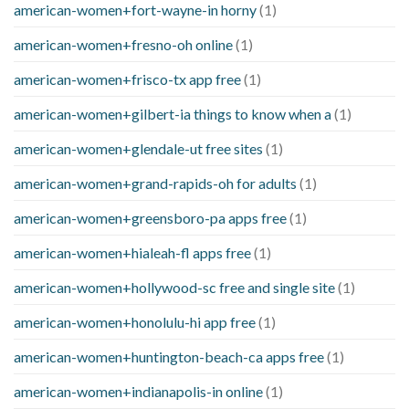
american-women+fort-wayne-in horny
(1)
american-women+fresno-oh online
(1)
american-women+frisco-tx app free
(1)
american-women+gilbert-ia things to know when a
(1)
american-women+glendale-ut free sites
(1)
american-women+grand-rapids-oh for adults
(1)
american-women+greensboro-pa apps free
(1)
american-women+hialeah-fl apps free
(1)
american-women+hollywood-sc free and single site
(1)
american-women+honolulu-hi app free
(1)
american-women+huntington-beach-ca apps free
(1)
american-women+indianapolis-in online
(1)