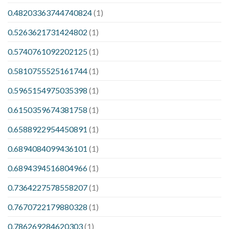
0.48203363744740824
(1)
0.5263621731424802
(1)
0.5740761092202125
(1)
0.5810755525161744
(1)
0.5965154975035398
(1)
0.6150359674381758
(1)
0.6588922954450891
(1)
0.6894084099436101
(1)
0.6894394516804966
(1)
0.7364227578558207
(1)
0.7670722179880328
(1)
0.786269284620303
(1)