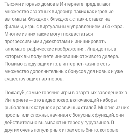
Тысячи игорных домов в Интернете предлагают
множество азартных видеоигр, таких как игровые
автоматы, блэкджек, блэкджек, ставки, ставки на
фильмы, игры с виртуальным управлением и баккара.
Многие из них также могут похвастаться
прогрессивными джекпотами и инициировать
кинематографические изображения. Инциденты, в
которых вы получаете инновации от живого дилера.
Помимо следующих игр, в интернет-казино есть
множество дополнительных бонусов для новых и уже
существующих партнеров.
Пожалуй, самые горячие игры в азартных заведениях в
Интернете — это видеопокер, включающий наборы
рыболовных катушек и различных стилей. Многие из них
просты или сложны, начиная с бонусных функций, они
действительно вызывают интерес у гуруазинов. В
других очень популярных играх есть бинго, которые