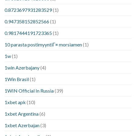
0.8723697931283529
(1)
0.947358152852566
(1)
0.9817444191723365
(1)
10 parasta postimyyntiГ¤ morsiamen
(1)
1w
(1)
1win Azerbajany
(4)
1Win Brasil
(1)
1WIN Official In Russia
(39)
1xbet apk
(10)
1xbet Argentina
(6)
1xbet Azerbajan
(3)