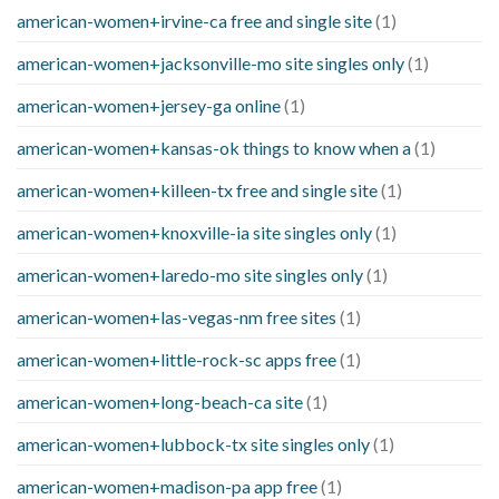
american-women+irvine-ca free and single site
(1)
american-women+jacksonville-mo site singles only
(1)
american-women+jersey-ga online
(1)
american-women+kansas-ok things to know when a
(1)
american-women+killeen-tx free and single site
(1)
american-women+knoxville-ia site singles only
(1)
american-women+laredo-mo site singles only
(1)
american-women+las-vegas-nm free sites
(1)
american-women+little-rock-sc apps free
(1)
american-women+long-beach-ca site
(1)
american-women+lubbock-tx site singles only
(1)
american-women+madison-pa app free
(1)