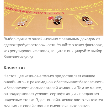
Выбор лучшего онлайн-казино с реальным доходом от
сделок требует осторожности.
Узнайте о таких факторах,
как регулирование ставок, защита и инициируйте выбор
банковских услуг.
Качество
Настоящее казино не только предоставляет лучшие
онлайн-игры и рекламу, но и обеспечивает безопасность
и безопасность пользователей компании. Тем не менее,
он поддерживает условия сертификации и предлагает
надежные ставки. Здесь онлайн-казино часто считаются
лучшими в своей стране и имеют очень хорошую