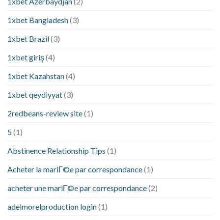
1xbet Azerbaydjan
(2)
1xbet Bangladesh
(3)
1xbet Brazil
(3)
1xbet giriş
(4)
1xbet Kazahstan
(4)
1xbet qeydiyyat
(3)
2redbeans-review site
(1)
5
(1)
Abstinence Relationship Tips
(1)
Acheter la mariГ©e par correspondance
(1)
acheter une mariГ©e par correspondance
(2)
adelmorelproduction login
(1)