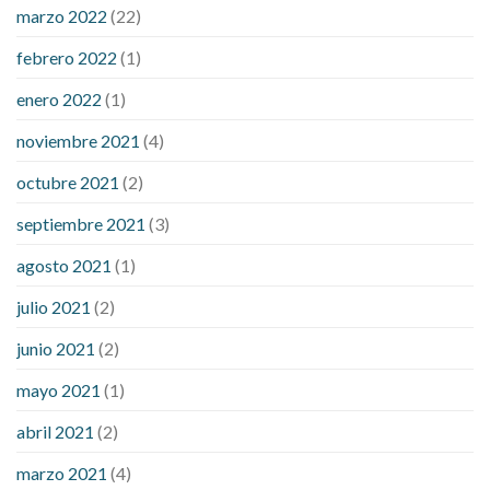
marzo 2022
(22)
sugar is high
will exercise reduce blood sugar levels
febrero 2022
(1)
enero 2022
(1)
noviembre 2021
(4)
octubre 2021
(2)
septiembre 2021
(3)
agosto 2021
(1)
julio 2021
(2)
junio 2021
(2)
mayo 2021
(1)
abril 2021
(2)
marzo 2021
(4)