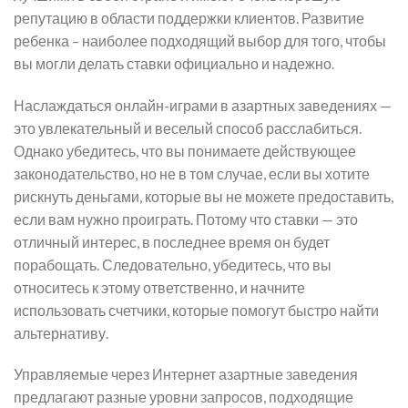
репутацию в области поддержки клиентов. Развитие
ребенка – наиболее подходящий выбор для того, чтобы
вы могли делать ставки официально и надежно.
Наслаждаться онлайн-играми в азартных заведениях —
это увлекательный и веселый способ расслабиться.
Однако убедитесь, что вы понимаете действующее
законодательство, но не в том случае, если вы хотите
рискнуть деньгами, которые вы не можете предоставить,
если вам нужно проиграть. Потому что ставки — это
отличный интерес, в последнее время он будет
порабощать. Следовательно, убедитесь, что вы
относитесь к этому ответственно, и начните
использовать счетчики, которые помогут быстро найти
альтернативу.
Управляемые через Интернет азартные заведения
предлагают разные уровни запросов, подходящие