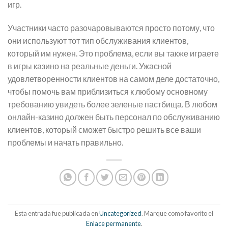
игр.
Участники часто разочаровываются просто потому, что
они используют тот тип обслуживания клиентов,
который им нужен. Это проблема, если вы также играете
в игры казино на реальные деньги. Ужасной
удовлетворенности клиентов на самом деле достаточно,
чтобы помочь вам приблизиться к любому основному
требованию увидеть более зеленые пастбища. В любом
онлайн-казино должен быть персонал по обслуживанию
клиентов, который сможет быстро решить все ваши
проблемы и начать правильно.
Esta entrada fue publicada en
Uncategorized
. Marque como favorito el
Enlace permanente
.