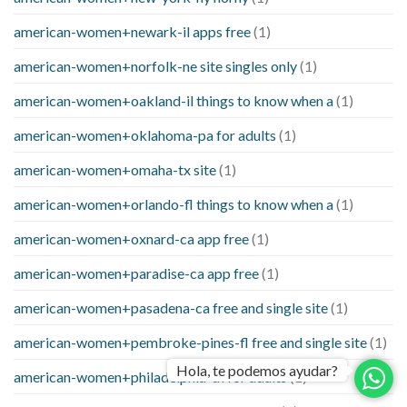
american-women+newark-il apps free
(1)
american-women+norfolk-ne site singles only
(1)
american-women+oakland-il things to know when a
(1)
american-women+oklahoma-pa for adults
(1)
american-women+omaha-tx site
(1)
american-women+orlando-fl things to know when a
(1)
american-women+oxnard-ca app free
(1)
american-women+paradise-ca app free
(1)
american-women+pasadena-ca free and single site
(1)
american-women+pembroke-pines-fl free and single site
(1)
Hola, te podemos ayudar?
american-women+philadelphia-tn for adults
(1)