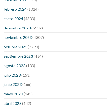
pressure
high low number blood pressure
how much does
febrero 2024
(1024)
200 mg labetalol lower blood pressure
how to naturally
control blood pressure
intuniv low blood pressure
is a wrist
enero 2024
(4830)
blood pressure accurate
my blood pressure is suddenly high
diciembre 2023
(5332)
regular high blood pressure
should i be concerned about low
blood pressure
apple cider vinegar penis growth
are there
noviembre 2023
(4307)
any male enhancement pills that actually work
cbd gummies
for stamina
cbd gummies good for ed
cbd hemp gummies for
octubre 2023
(2790)
ed
dick hardening pills
do over the counter male enhancement
septiembre 2023
(434)
pills really work
does boosting testosterone increase penis
size
does circumcision affect penis growth
erection pills porn
agosto 2023
(130)
extreme vitality ed pills
how to get a bigger penis no pills
if i
julio 2023
(151)
lose weight will my penis be bigger
male enhancement pills
phone number
male sexual health pills
rejuvinate cbd
junio 2023
(166)
gummies
yuppie cbd gummies reviews
zebra cbd gummies
mayo 2023
(145)
reviews
are power cbd gummies legit
cbd gummies 300mg
choice
cbd gummies from shark tank
cbd gummies on shark
abril 2023
(142)
tank for ed
cbd gummy bear recipe with jello
cbd oil dosage