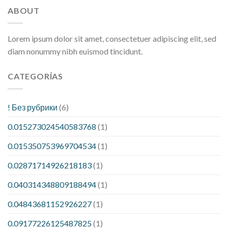
ABOUT
Lorem ipsum dolor sit amet, consectetuer adipiscing elit, sed
diam nonummy nibh euismod tincidunt.
CATEGORÍAS
! Без рубрики
(6)
0.015273024540583768
(1)
0.015350753969704534
(1)
0.02871714926218183
(1)
0.040314348809188494
(1)
0.04843681152926227
(1)
0.09177226125487825
(1)