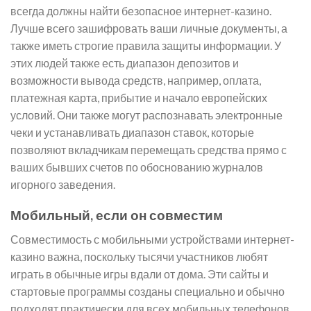
всегда должны найти безопасное интернет-казино.
Лучше всего зашифровать ваши личные документы, а
также иметь строгие правила защиты информации. У
этих людей также есть диапазон депозитов и
возможности вывода средств, например, оплата,
платежная карта, прибытие и начало европейских
условий. Они также могут распознавать электронные
чеки и устанавливать диапазон ставок, которые
позволяют вкладчикам перемещать средства прямо с
ваших бывших счетов по обоснованию журналов
игорного заведения.
Мобильный, если он совместим
Совместимость с мобильными устройствами интернет-
казино важна, поскольку тысячи участников любят
играть в обычные игры вдали от дома. Эти сайты и
стартовые программы созданы специально и обычно
подходят практически для всех мобильных телефонов,