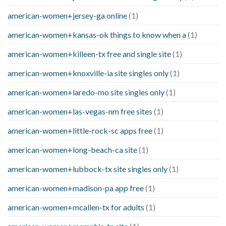
american-women+jersey-ga online
(1)
american-women+kansas-ok things to know when a
(1)
american-women+killeen-tx free and single site
(1)
american-women+knoxville-ia site singles only
(1)
american-women+laredo-mo site singles only
(1)
american-women+las-vegas-nm free sites
(1)
american-women+little-rock-sc apps free
(1)
american-women+long-beach-ca site
(1)
american-women+lubbock-tx site singles only
(1)
american-women+madison-pa app free
(1)
american-women+mcallen-tx for adults
(1)