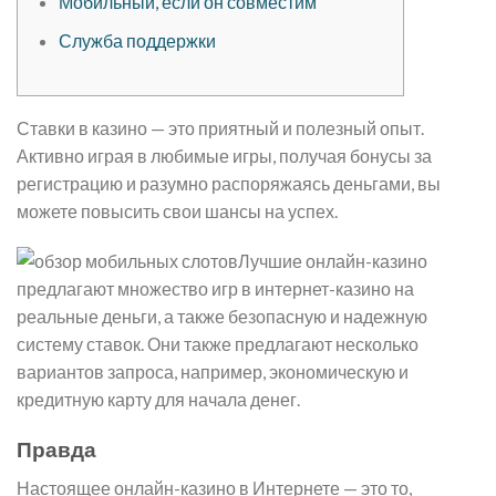
Мобильный, если он совместим
Служба поддержки
Ставки в казино — это приятный и полезный опыт.
Активно играя в любимые игры, получая бонусы за
регистрацию и разумно распоряжаясь деньгами, вы
можете повысить свои шансы на успех.
Лучшие онлайн-казино
предлагают множество игр в интернет-казино на
реальные деньги, а также безопасную и надежную
систему ставок.
Они также предлагают несколько
вариантов запроса, например, экономическую и
кредитную карту для начала денег.
Правда
Настоящее онлайн-казино в Интернете — это то,