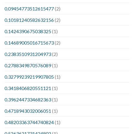
0.09454773512615477
(2)
0.10181240582632156
(2)
0.1424390675038325
(1)
0.14689005016715673
(2)
0.2383510931204973
(2)
0.2788349870576089
(1)
0.32799239219907805
(1)
0.3418406820551121
(1)
0.3962447334682363
(1)
0.4718943032006051
(1)
0.48203363744740824
(1)
0.5263621731424802
(1)