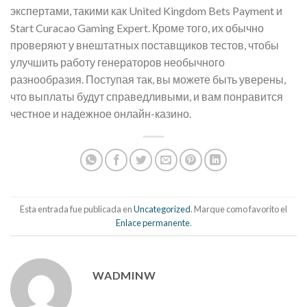
экспертами, такими как United Kingdom Bets Payment и
Start Curacao Gaming Expert. Кроме того, их обычно
проверяют у внештатных поставщиков тестов, чтобы
улучшить работу генераторов необычного
разнообразия. Поступая так, вы можете быть уверены,
что выплаты будут справедливыми, и вам понравится
честное и надежное онлайн-казино.
Esta entrada fue publicada en
Uncategorized
. Marque como favorito el
Enlace permanente
.
WADMINW