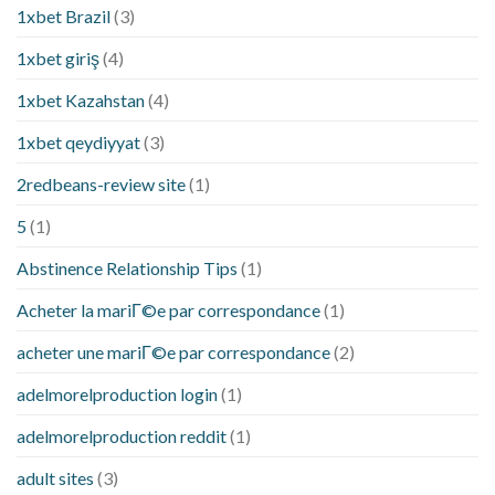
1xbet Brazil
(3)
1xbet giriş
(4)
1xbet Kazahstan
(4)
1xbet qeydiyyat
(3)
2redbeans-review site
(1)
5
(1)
Abstinence Relationship Tips
(1)
Acheter la mariГ©e par correspondance
(1)
acheter une mariГ©e par correspondance
(2)
adelmorelproduction login
(1)
adelmorelproduction reddit
(1)
adult sites
(3)