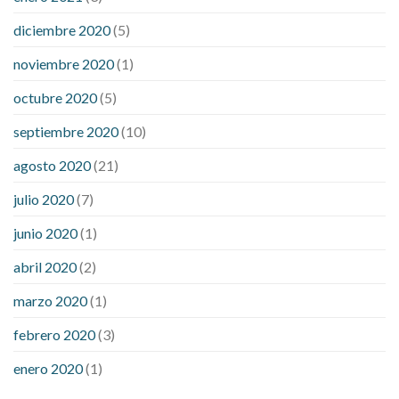
diciembre 2020
(5)
noviembre 2020
(1)
octubre 2020
(5)
septiembre 2020
(10)
agosto 2020
(21)
julio 2020
(7)
junio 2020
(1)
abril 2020
(2)
marzo 2020
(1)
febrero 2020
(3)
enero 2020
(1)