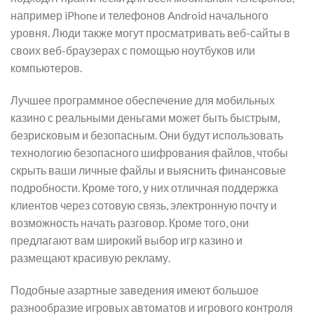
например iPhone и телефонов Android начального
уровня. Люди также могут просматривать веб-сайты в
своих веб-браузерах с помощью ноутбуков или
компьютеров.
Лучшее программное обеспечение для мобильных
казино с реальными деньгами может быть быстрым,
безрисковым и безопасным. Они будут использовать
технологию безопасного шифрования файлов, чтобы
скрыть ваши личные файлы и выяснить финансовые
подробности. Кроме того, у них отличная поддержка
клиентов через сотовую связь, электронную почту и
возможность начать разговор. Кроме того, они
предлагают вам широкий выбор игр казино и
размещают красивую рекламу.
Подобные азартные заведения имеют большое
разнообразие игровых автоматов и игрового контроля