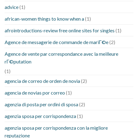
advice
(1)
african-women things to know when a
(1)
afrointroductions-review free online sites for singles
(1)
Agence de messagerie de commande de mariГ©e
(2)
Agence de vente par correspondance avec la meilleure
rГ©putation
(1)
agencia de correo de orden de novia
(2)
agencia de novias por correo
(1)
agenzia di posta per ordini di sposa
(2)
agenzia sposa per corrispondenza
(1)
agenzia sposa per corrispondenza con la migliore
reputazione