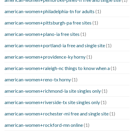
american-women+philadelphia-tn for adults
(1)
american-women+pittsburgh-pa free sites
(1)
american-women+plano-ia free sites
(1)
american-women+portland-ia free and single site
(1)
american-women+providence-ky horny
(1)
american-women+raleigh-nc things to know when a
(1)
american-women+reno-tx horny
(1)
american-women+richmond-la site singles only
(1)
american-women+riverside-tx site singles only
(1)
american-women+rochester-mi free and single site
(1)
american-women+rockford-mn online
(1)