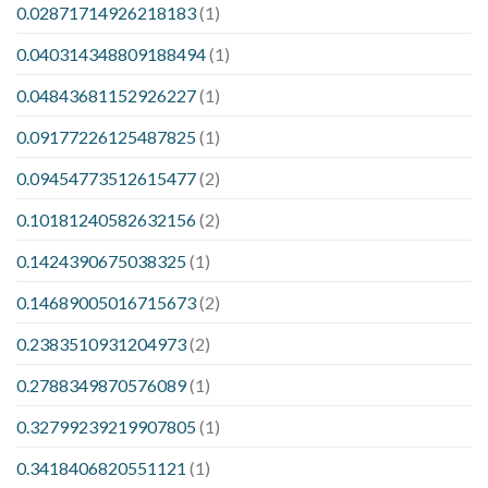
0.02871714926218183
(1)
0.040314348809188494
(1)
0.04843681152926227
(1)
0.09177226125487825
(1)
0.09454773512615477
(2)
0.10181240582632156
(2)
0.1424390675038325
(1)
0.14689005016715673
(2)
0.2383510931204973
(2)
0.2788349870576089
(1)
0.32799239219907805
(1)
0.3418406820551121
(1)