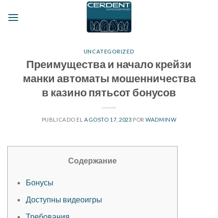
Skip
to
content
UNCATEGORIZED
Преимущества и начало крейзи
манки автоматы мошенничества
в казино пятьсот бонусов
PUBLICADO EL
AGOSTO 17, 2023
POR
WADMINW
Содержание
Бонусы
Доступны видеоигры
Требования