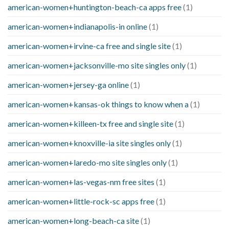
american-women+huntington-beach-ca apps free
(1)
american-women+indianapolis-in online
(1)
american-women+irvine-ca free and single site
(1)
american-women+jacksonville-mo site singles only
(1)
american-women+jersey-ga online
(1)
american-women+kansas-ok things to know when a
(1)
american-women+killeen-tx free and single site
(1)
american-women+knoxville-ia site singles only
(1)
american-women+laredo-mo site singles only
(1)
american-women+las-vegas-nm free sites
(1)
american-women+little-rock-sc apps free
(1)
american-women+long-beach-ca site
(1)