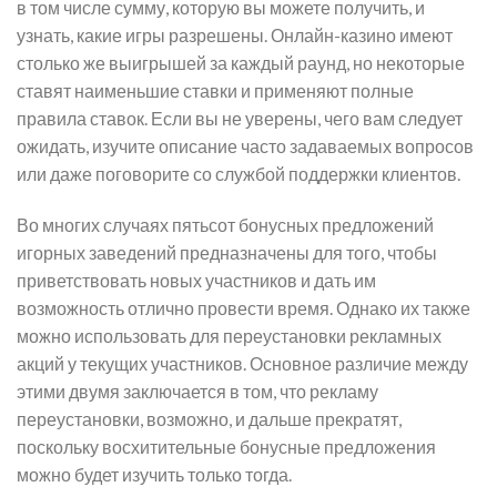
в том числе сумму, которую вы можете получить, и
узнать, какие игры разрешены. Онлайн-казино имеют
столько же выигрышей за каждый раунд, но некоторые
ставят наименьшие ставки и применяют полные
правила ставок. Если вы не уверены, чего вам следует
ожидать, изучите описание часто задаваемых вопросов
или даже поговорите со службой поддержки клиентов.
Во многих случаях пятьсот бонусных предложений
игорных заведений предназначены для того, чтобы
приветствовать новых участников и дать им
возможность отлично провести время. Однако их также
можно использовать для переустановки рекламных
акций у текущих участников. Основное различие между
этими двумя заключается в том, что рекламу
переустановки, возможно, и дальше прекратят,
поскольку восхитительные бонусные предложения
можно будет изучить только тогда.