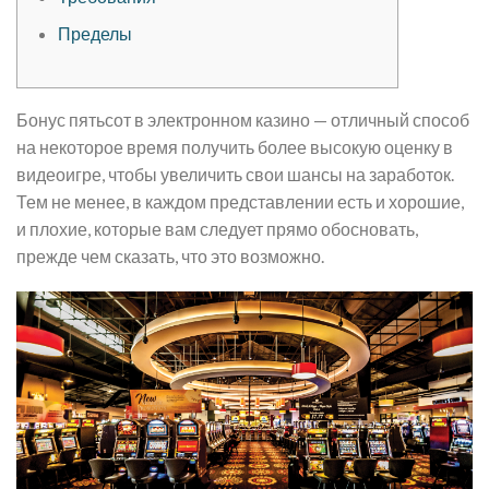
Пределы
Бонус пятьсот в электронном казино — отличный способ
на некоторое время получить более высокую оценку в
видеоигре, чтобы увеличить свои шансы на заработок.
Тем не менее, в каждом представлении есть и хорошие,
и плохие, которые вам следует прямо обосновать,
прежде чем сказать, что это возможно.