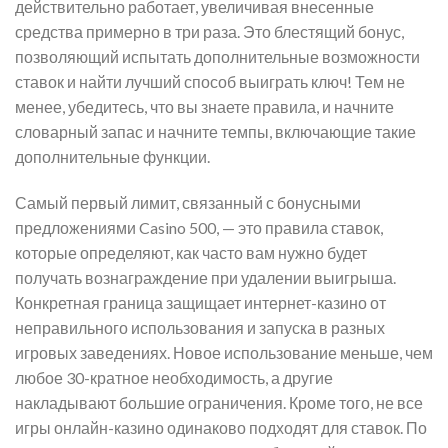
действительно работает, увеличивая внесенные
средства примерно в три раза. Это блестящий бонус,
позволяющий испытать дополнительные возможности
ставок и найти лучший способ выиграть ключ! Тем не
менее, убедитесь, что вы знаете правила, и начните
словарный запас и начните темпы, включающие такие
дополнительные функции.
Самый первый лимит, связанный с бонусными
предложениями Casino 500, — это правила ставок,
которые определяют, как часто вам нужно будет
получать вознаграждение при удалении выигрыша.
Конкретная граница защищает интернет-казино от
неправильного использования и запуска в разных
игровых заведениях. Новое использование меньше, чем
любое 30-кратное необходимость, а другие
накладывают большие ограничения. Кроме того, не все
игры онлайн-казино одинаково подходят для ставок. По