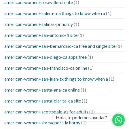
american-women+roseville-oh site
(1)
american-women+salem-ma things to know when a
(1)
american-women+salinas-pr horny
(1)
american-women+san-antonio-fl site
(1)
american-women+san-bernardino-ca free and single site
(1)
american-women+san-diego-ca apps free
(1)
american-women+san-francisco-ca online
(1)
american-women+san-juan-tx things to know when a
(1)
american-women+santa-ana-ca online
(1)
american-women+santa-clarita-ca site
(1)
american-women+scottsdale-az for adults
(1)
Hola, te podemos ayudar?
american-women+shreveport-la horny
(1)