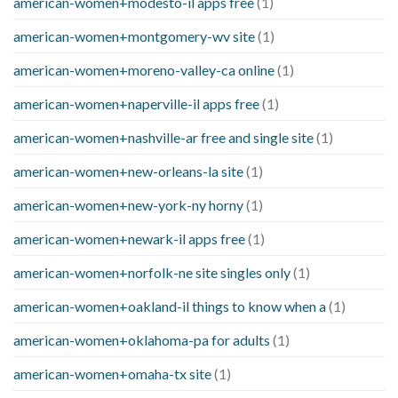
american-women+modesto-il apps free
(1)
american-women+montgomery-wv site
(1)
american-women+moreno-valley-ca online
(1)
american-women+naperville-il apps free
(1)
american-women+nashville-ar free and single site
(1)
american-women+new-orleans-la site
(1)
american-women+new-york-ny horny
(1)
american-women+newark-il apps free
(1)
american-women+norfolk-ne site singles only
(1)
american-women+oakland-il things to know when a
(1)
american-women+oklahoma-pa for adults
(1)
american-women+omaha-tx site
(1)