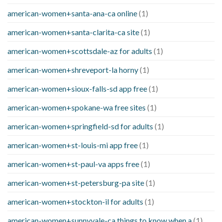
american-women+santa-ana-ca online
(1)
american-women+santa-clarita-ca site
(1)
american-women+scottsdale-az for adults
(1)
american-women+shreveport-la horny
(1)
american-women+sioux-falls-sd app free
(1)
american-women+spokane-wa free sites
(1)
american-women+springfield-sd for adults
(1)
american-women+st-louis-mi app free
(1)
american-women+st-paul-va apps free
(1)
american-women+st-petersburg-pa site
(1)
american-women+stockton-il for adults
(1)
american-women+sunnyvale-ca things to know when a
(1)