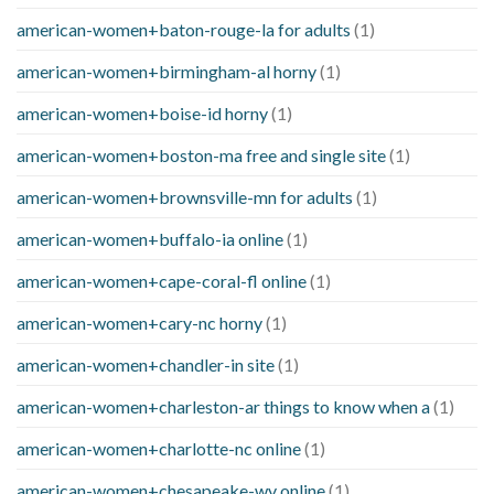
american-women+baton-rouge-la for adults
(1)
american-women+birmingham-al horny
(1)
american-women+boise-id horny
(1)
american-women+boston-ma free and single site
(1)
american-women+brownsville-mn for adults
(1)
american-women+buffalo-ia online
(1)
american-women+cape-coral-fl online
(1)
american-women+cary-nc horny
(1)
american-women+chandler-in site
(1)
american-women+charleston-ar things to know when a
(1)
american-women+charlotte-nc online
(1)
american-women+chesapeake-wv online
(1)