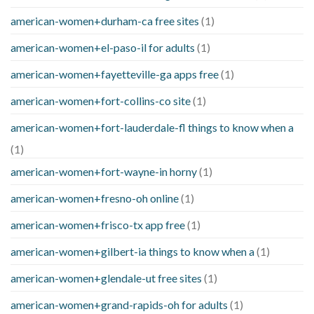
american-women+durham-ca free sites
(1)
american-women+el-paso-il for adults
(1)
american-women+fayetteville-ga apps free
(1)
american-women+fort-collins-co site
(1)
american-women+fort-lauderdale-fl things to know when a
(1)
american-women+fort-wayne-in horny
(1)
american-women+fresno-oh online
(1)
american-women+frisco-tx app free
(1)
american-women+gilbert-ia things to know when a
(1)
american-women+glendale-ut free sites
(1)
american-women+grand-rapids-oh for adults
(1)