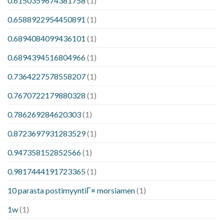
0.6150359674381758
(1)
0.6588922954450891
(1)
0.6894084099436101
(1)
0.6894394516804966
(1)
0.7364227578558207
(1)
0.7670722179880328
(1)
0.786269284620303
(1)
0.8723697931283529
(1)
0.947358152852566
(1)
0.9817444191723365
(1)
10 parasta postimyyntiГ¤ morsiamen
(1)
1w
(1)