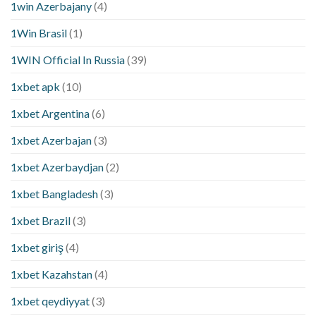
1win Azerbajany
(4)
1Win Brasil
(1)
1WIN Official In Russia
(39)
1xbet apk
(10)
1xbet Argentina
(6)
1xbet Azerbajan
(3)
1xbet Azerbaydjan
(2)
1xbet Bangladesh
(3)
1xbet Brazil
(3)
1xbet giriş
(4)
1xbet Kazahstan
(4)
1xbet qeydiyyat
(3)