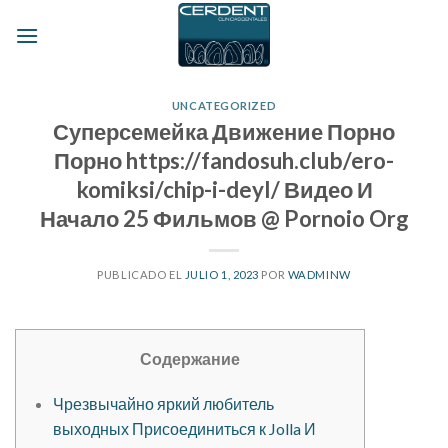
Skip
to
content
UNCATEGORIZED
Суперсемейка Движение Порно
Порно https://fandosuh.club/ero-
komiksi/chip-i-deyl/ Видео И
Начало 25 Фильмов @ Pornoio Org
PUBLICADO EL
JULIO 1, 2023
POR
WADMINW
Содержание
Чрезвычайно яркий любитель
выходных Присоединиться к Jolla И