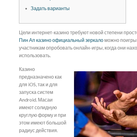
Задать варианты
Цели интернет-казино требуют новой степени просто
Пин Ап казино официальный зеркало
можно поигрыв
участникам опробовать онлайн-игры, когда они наход
использовать.
Казино
предназначено как
для iOS, так и для
запуска систем
Android.
Масаи
имеют солидную
круглую форму и при
этом имеют большой
радиус действия.