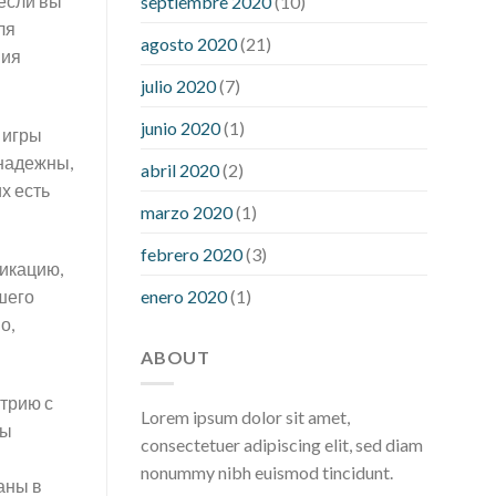
 если вы
septiembre 2020
(10)
hour after eating
what to do when
ля
diabetic blood sugar is high
will
agosto 2020
(21)
ния
exercise reduce blood sugar levels
julio 2020
(7)
junio 2020
(1)
 игры
 надежны,
abril 2020
(2)
х есть
marzo 2020
(1)
febrero 2020
(3)
фикацию,
enero 2020
(1)
шего
о,
ABOUT
стрию с
Lorem ipsum dolor sit amet,
бы
consectetuer adipiscing elit, sed diam
nonummy nibh euismod tincidunt.
аны в