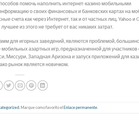
способов помочь наполнить интернет-казино мобильными
информацию о своих финансовых и банковских картах на м
е счета как через Интернет, так и от частных лиц. Yahoo и 
лучшее из этого не требует от вас никаких затрат.
амм для игорных заведений, являются проблемой, большин
 мобильных азартных игр, предназначенной для участников 
и, Миссури, Западная Аризона и запуск приложений для кази
ко рынок является новичком.
ategorized
. Marque como favorito el
Enlace permanente
.