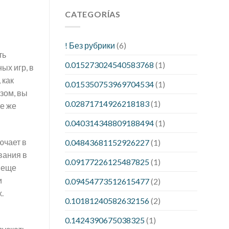
CATEGORÍAS
! Без рубрики
(6)
ть
0.015273024540583768
(1)
ых игр, в
 как
0.015350753969704534
(1)
зом, вы
0.02871714926218183
(1)
те же
0.040314348809188494
(1)
ючает в
0.04843681152926227
(1)
вания в
0.09177226125487825
(1)
ь еще
и
0.09454773512615477
(2)
.
0.10181240582632156
(2)
0.1424390675038325
(1)