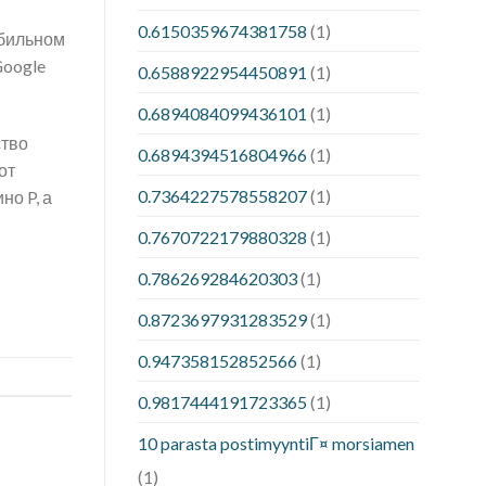
0.6150359674381758
(1)
обильном
Google
0.6588922954450891
(1)
0.6894084099436101
(1)
ство
0.6894394516804966
(1)
от
0.7364227578558207
(1)
но P, а
0.7670722179880328
(1)
0.786269284620303
(1)
0.8723697931283529
(1)
0.947358152852566
(1)
0.9817444191723365
(1)
10 parasta postimyyntiГ¤ morsiamen
(1)