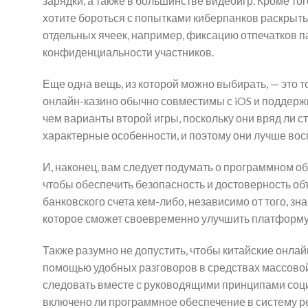
зарядки, а также в большинстве видеоигр. Кроме то
хотите бороться с попытками киберпанков раскрыть
отдельных ячеек, например, фиксацию отпечатков п
конфиденциальности участников.
Еще одна вещь, из которой можно выбирать, — это т
онлайн-казино обычно совместимы с iOS и поддерж
чем варианты второй игры, поскольку они вряд ли ст
характерные особенности, и поэтому они лучше во
И, наконец, вам следует подумать о программном о
чтобы обеспечить безопасность и достоверность об
банковского счета кем-либо, независимо от того, зн
которое сможет своевременно улучшить платформу
Также разумно не допустить, чтобы китайские онла
помощью удобных разговоров в средствах массовой
следовать вместе с руководящими принципами соци
включено ли программное обеспечение в систему ре