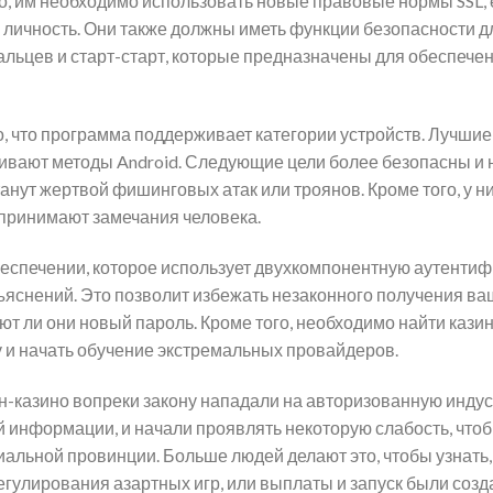
го, им необходимо использовать новые правовые нормы SSL,
 личность. Они также должны иметь функции безопасности д
альцев и старт-старт, которые предназначены для обеспече
о, что программа поддерживает категории устройств. Лучшие
ивают методы Android. Следующие цели более безопасны и
анут жертвой фишинговых атак или троянов. Кроме того, у ни
спринимают замечания человека.
беспечении, которое использует двухкомпонентную аутенти
ъяснений. Это позволит избежать незаконного получения ва
ают ли они новый пароль. Кроме того, необходимо найти казин
 и начать обучение экстремальных провайдеров.
йн-казино вопреки закону нападали на авторизованную инду
 информации, и начали проявлять некоторую слабость, что
альной провинции. Больше людей делают это, чтобы узнать,
гулирования азартных игр, или выплаты и запуск были созд