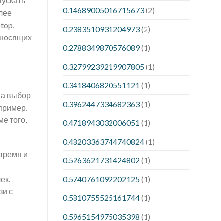
пускать
0.14689005016715673
(2)
олее
top,
0.2383510931204973
(2)
иносящих
0.2788349870576089
(1)
0.32799239219907805
(1)
0.3418406820551121
(1)
на выбор
0.3962447334682363
(1)
пример,
ме того,
0.4718943032006051
(1)
0.48203363744740824
(1)
время и
0.5263621731424802
(1)
0.5740761092202125
(1)
ек.
зи с
0.5810755525161744
(1)
0.5965154975035398
(1)