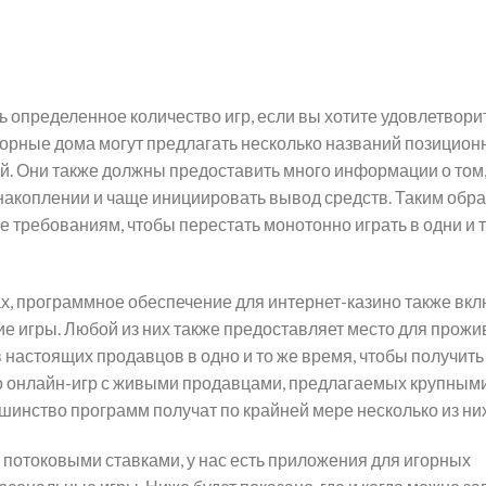
ь определенное количество игр, если вы хотите удовлетвори
орные дома могут предлагать несколько названий позиционн
ей. Они также должны предоставить много информации о том,
накоплении и чаще инициировать вывод средств. Таким обра
ее требованиям, чтобы перестать монотонно играть в одни и 
х, программное обеспечение для интернет-казино также вкл
ие игры. Любой из них также предоставляет место для прожи
ив настоящих продавцов в одно и то же время, чтобы получит
во онлайн-игр с живыми продавцами, предлагаемых крупным
инство программ получат по крайней мере несколько из них
потоковыми ставками, у нас есть приложения для игорных