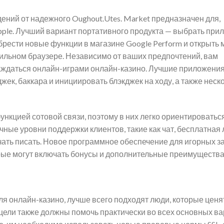
ний от надежного Oughout.Utes. Market предназначен для,
pple. Лучший вариант портативного продукта — выбрать при
рести новые функции в магазине Google Perform и открыть 
обильном браузере. Независимо от ваших предпочтений, вам
аждаться онлайн-играми онлайн-казино. Лучшие приложения
жек, баккара и инициировать блэкджек на ходу, а также неск
кцией сотовой связи, поэтому в них легко ориентироваться
чные уровни поддержки клиентов, такие как чат, бесплатная 
ачать писать. Новое программное обеспечение для игорных 
рые могут включать бонусы и дополнительные преимущества
ля онлайн-казино, лучше всего подходят люди, которые ценя
ели также должны помочь практически во всех основных в