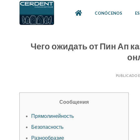
Skip
to
CONÓCENOS
ES
content
Чего ожидать от Пин Ап 
он
PUBLICADO 
Сообщения
Прямолинейность
Безопасность
Разнообразие