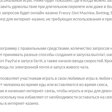
ональные игры. Ниже будет показано, где и когда можно за
тавить удовольствие при длительном перелете или даже в б
апросов будет онлайн-казино Frenzy-Slot Machine, Betting, S
игр для интернет-казино, не требующих использования и пр
программу с правильными средствами, количество запросов 
т принимать разные способы создания и запуска выплат, на
PayPal и запуск Skrill, а также начало ввода скоростей. Кро
ощь по электронной почте и запуск живого чата.
озволяет участникам играть в свои любимые игры в любое 
т человека во время еды или вставляются во время секса,
ми и начинают интернет-связь, чтобы играть в игры для девоч
оскольку она избавляет от необходимости оставаться на свя
 в интернет-казино.